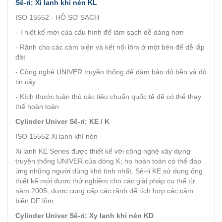
Sê-ri: Xi lanh khí nén KL
ISO 15552 - HỒ SƠ SẠCH
- Thiết kế mới của cấu hình để làm sạch dễ dàng hơn
- Rãnh cho các cảm biến và kết nối lõm ở một bên để dễ lắp
đặt
- Công nghệ UNIVER truyền thống để đảm bảo độ bền và độ
tin cậy
- Kích thước tuân thủ các tiêu chuẩn quốc tế để có thể thay
thế hoàn toàn
Cylinder Univer Sê-ri: KE / K
ISO 15552 Xi lanh khí nén
Xi lanh KE Series được thiết kế với công nghệ xây dựng
truyền thống UNIVER của dòng K; họ hoàn toàn có thể đáp
ứng những người dùng khó tính nhất. Sê-ri KE sử dụng ống
thiết kế mới được thử nghiệm cho các giải pháp cụ thể từ
năm 2005, được cung cấp các rãnh để tích hợp các cảm
biến DF lõm.
Cylinder Univer Sê-ri: Xy lanh khí nén KD