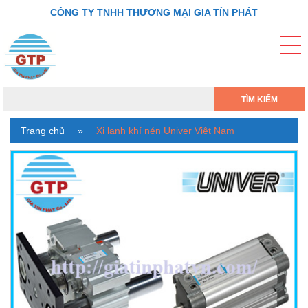
CÔNG TY TNHH THƯƠNG MẠI GIA TÍN PHÁT
TÌM KIẾM
Trang chủ
»
Xi lanh khí nén Univer Việt Nam