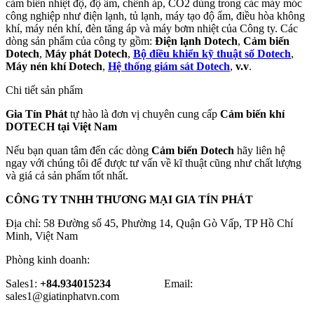
cảm biến nhiệt độ, độ ẩm, chênh áp, CO2 dùng trong các máy móc
công nghiệp như điện lạnh, tủ lạnh, máy tạo độ ẩm, điều hòa không
khí, máy nén khí, đèn tăng áp và máy bơm nhiệt của Công ty. Các
dòng sản phẩm của công ty gồm:
Điện lạnh Dotech
,
Cảm biến
Dotech
,
Máy phát Dotech
,
Bộ điều khiển kỹ thuật số Dotech
,
Máy nén khí Dotech
,
Hệ thống giám sát Dotech
,
v.v
.
Chi tiết sản phẩm
Gia Tín Phát
tự hào là đơn vị chuyên cung cấp
Cảm biến khí
DOTECH tại Việt Nam
Nếu bạn quan tâm đến các dòng
Cảm biến Dotech
hãy liên hệ
ngay với chúng tôi để được tư vấn về kĩ thuật cũng như chất lượng
và giá cả sản phẩm tốt nhất.
CÔNG TY TNHH THƯƠNG MẠI GIA TÍN PHÁT
Địa chỉ: 58 Đường số 45, Phường 14, Quận Gò Vấp, TP Hồ Chí
Minh, Việt Nam
Phòng kinh doanh:
Sales1:
+84.934015234
Email:
sales1@giatinphatvn.com