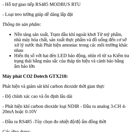
- Hỗ trợ giao tiếp RS485 MODBUS RTU
- Loại treo tường giúp dễ dàng lắp đặt
Thông tin sản phẩm:
Nền tảng sản xuất, Trạm dầu khí ngoài khơi Từ mỹ phẩm,
nhà máy hóa chất, sản xuất thực phẩm và đồ uống đến cơ sở
xử lý nước thải Phát hiện amoniac trong các môi trường khác
nhau
Hiển thị số với hai đèn LED báo động, nhìn rõ từ xa Kiểm tra
trạng thái bằng màu sắc của tháp tín hiệu và cảnh báo bằng
âm báo lớn
Máy phát CO2 Dotech GTX210:
Phát hiện và giám sát khí carbon dioxide thời gian thực
- Độ chính xác cao và ổn định lâu dài
- Phát hiện khí carbon dioxide loại NDIR - Đầu ra analog 3-CH 4-
20mA hoặc 0-10V
- Đầu ra RS485 -Tùy chọn đo nhiệt độ/độ ẩm đồng thời
Các ứng dụng: