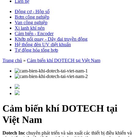
Liên hệ
Động cơ - Hộp số
Bơm công nghiệp
Van công nghiệp
Xi lanh khí nén
Cảm biến - Encoder
Khớp nối quay - Dây đai truyền động
Hệ thống đèn UV diệt khuẩn
Tự động hóa tổng hợp
Trang chủ
»
Cảm biến khí DOTECH tại Việt Nam
Cảm biến khí DOTECH tại
Việt Nam
Dotech Inc
chuyên phát triển và sản xuất các thiết bị điều khiển và