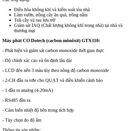
Điều hòa không khí và kiểm soát tòa nhà
Làm vườn, trồng cây ăn quả, trồng nấm
Trái cây và rau lưu trữ
Giám sát IAQ (Chất lượng không khí trong nhà) tại nhà và
thương mại
Máy phát CO Dotech (cacbon mônôxít) GTX110:
- Phát hiện và giám sát carbon monoxide thời gian thực
- Độ chính xác cao và ổn định lâu dài
- LCD đèn nền 3 màu tùy theo nồng độ carbon monoxide
- 2-CH đầu ra rơle cho QUẠT và điều khiển cảnh báo
- 1 đầu ra analog (4-20mA)
- RS485 đầu ra
- Cảm biến nhiệt độ bên trong tích hợp
- Tùy chọn đo độ ẩm
Thông tin sản phẩm: