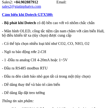
Sales2:
+84.902887912
Email:
sales2@giatinphatvn.com
Cảm biến khí Dotech GTX500:
-
Bộ phát khí Dotech
có độ bền cao với vỏ nhôm chắc chắn
- Màn hình OLED, công tắc tiệm cận nam châm với cảm biến Hall,
bộ điều khiển từ xa (tùy chọn) được cung cấp
- Có thể lựa chọn nhiều loại khí như CO2, CO, NH3, O2
- Ngõ ra báo động rơle 2-CH
- 1 -Đầu ra analog CH 4-20mA hoặc 1~5V
- Đầu ra RS485 modbus RTU
- Đầu ra đèn cảnh báo nhỏ gọn tất cả trong một (tùy chọn)
- Dễ dàng thay thế và bảo trì cảm biến
- Dễ dàng lắp đặt treo tường
Thông tin sản phẩm: