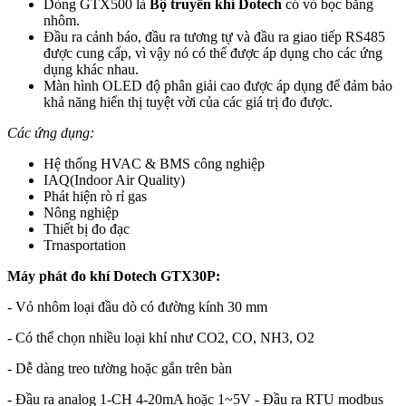
Dòng GTX500 là
Bộ truyền khí Dotech
có vỏ bọc bằng
nhôm.
Đầu ra cảnh báo, đầu ra tương tự và đầu ra giao tiếp RS485
được cung cấp, vì vậy nó có thể được áp dụng cho các ứng
dụng khác nhau.
Màn hình OLED độ phân giải cao được áp dụng để đảm bảo
khả năng hiển thị tuyệt vời của các giá trị đo được.
Các ứng dụng:
Hệ thống HVAC & BMS công nghiệp
IAQ(Indoor Air Quality)
Phát hiện rò rỉ gas
Nông nghiệp
Thiết bị đo đạc
Trnasportation
Máy phát đo khí Dotech GTX30P:
- Vỏ nhôm loại đầu dò có đường kính 30 mm
- Có thể chọn nhiều loại khí như CO2, CO, NH3, O2
- Dễ dàng treo tường hoặc gắn trên bàn
- Đầu ra analog 1-CH 4-20mA hoặc 1~5V - Đầu ra RTU modbus