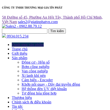
CÔNG TY TNHH THƯƠNG MẠI GIA TÍN PHÁT
58 Đường số 45, Phường An Hội Tây, Thành phố Hồ Chí Minh,
Việt Nam
sales2@giatinphatvn.com
Tìm kiếm
0934.015.234
Danh mục sản phẩm
Trang chủ
Giới thiệu
Sản phẩm
Động cơ - Hộp số
Bơm công nghiệp
Van công nghiệp
Xi lanh khí nén
Cảm biến - Encoder
Khớp nối quay - Dây đai truyền động
Hệ thống đèn UV diệt khuẩn
Tự động hóa tổng hợp
Thương hiệu
Chính sách & điều khoản
Tin tức