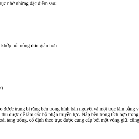
phục nhờ những đặc điểm sau:
p khớp nối nòng đơn giản hơn
b)
 được trang bị răng bên trong hình bán nguyệt và một trục làm bằng vậ
 thu được để làm các bộ phận truyền lực. Nắp bên trong tích hợp tron
goài tang trống, cố định theo trục được cung cấp bởi một vòng giữ, c