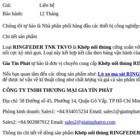
Giá:
Liên hệ
Bảo hành:
12 Tháng
Chúng tôi tự hào là Nhà phân phối hàng đầu các thiết bị công nghiệp
Chi tiết sản phẩm
Loại
RINGFEDER TNK TKVO
là
Khớp nối thùng
cứng xoắn với 
nối cực kỳ nhỏ gọn. Loại này kết hợp kết cấu theo bảng vận hành củ
Gia Tín Phát
tự hào là đơn vị chuyên cung cấp
Khớp nối thùng
Nếu bạn quan tâm đến các dòng sản phẩm như:
Lò xo ma sát RI
để được tư vấn về kĩ thuật cũng như chất lượng và giá cả sản phẩm tố
CÔNG TY TNHH THƯƠNG MẠI GIA TÍN PHÁT
Địa chỉ: 58 Đường số 45, Phường 14, Quận Gò Vấp, TP Hồ Chí Min
Phòng kinh doanh: Sales1: +84.934015234 Email: sales1@giatinpha
Sales2: +84.902887912 Email:
sales2@giatinphatvn.com
Thông tin chi tiết về dòng sản phẩm
Khớp nối thùng RINGFED