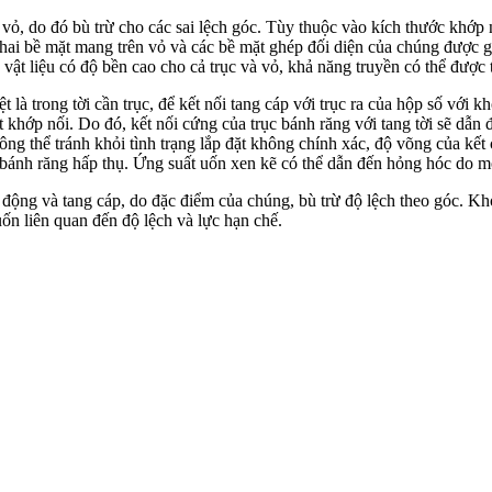
vỏ, do đó bù trừ cho các sai lệch góc. Tùy thuộc vào kích thước khớp n
ai bề mặt mang trên vỏ và các bề mặt ghép đối diện của chúng được gi
vật liệu có độ bền cao cho cả trục và vỏ, khả năng truyền có thể được t
 là trong tời cần trục, để kết nối tang cáp với trục ra của hộp số với k
hớp nối. Do đó, kết nối cứng của trục bánh răng với tang tời sẽ dẫn đ
ng thể tránh khỏi tình trạng lắp đặt không chính xác, độ võng của kết c
trục bánh răng hấp thụ. Ứng suất uốn xen kẽ có thể dẫn đến hỏng hóc do
động và tang cáp, do đặc điểm của chúng, bù trừ độ lệch theo góc. Kh
ốn liên quan đến độ lệch và lực hạn chế.