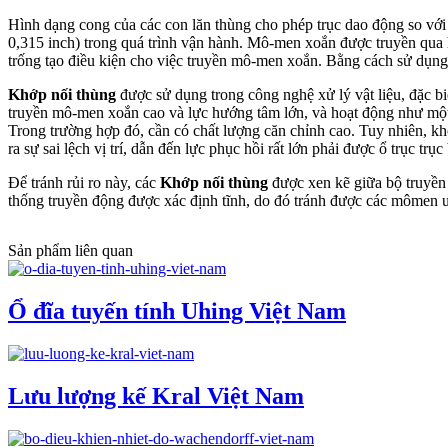
Hình dạng cong của các con lăn thùng cho phép trục dao động so với 
0,315 inch) trong quá trình vận hành. Mô-men xoắn được truyền qua h
trống tạo điều kiện cho việc truyền mô-men xoắn. ​​Bằng cách sử dụng 
Khớp nối thùng
được sử dụng trong công nghệ xử lý vật liệu, đặc biệt
truyền mô-men xoắn cao và lực hướng tâm lớn, và hoạt động như một k
Trong trường hợp đó, cần có chất lượng căn chỉnh cao. Tuy nhiên, khô
ra sự sai lệch vị trí, dẫn đến lực phục hồi rất lớn phải được ổ trục 
Để tránh rủi ro này, các
Khớp nối thùng
được xen kẽ giữa bộ truyền 
thống truyền động được xác định tĩnh, do đó tránh được các mômen u
Sản phẩm liên quan
Ổ đĩa tuyến tính Uhing Việt Nam
Lưu lượng kế Kral Việt Nam