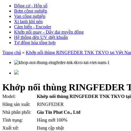
Động cơ - Hộp số
Bơm công nghiệp
Van công nghiệp
Xi lanh khí nén
Cảm biến - Encoder
Khớp nối quay - Dây đai truyền động
Hệ thống đèn UV diệt khuẩn
Tự động hóa tổng hợp
Trang chủ
»
Khớp nối thùng RINGFEDER TNK TKVO tại Việt Na
Khớp nối thùng RINGFEDER T
Model:
Khớp nối thùng RINGFEDER TNK TKVO tại
Hãng sản xuất:
RINGFEDER
Nhà phân phối:
Gia Tin Phat Co., Ltd
Tình trạng:
Hàng mới 100%
Xuất xứ:
Đang cập nhật