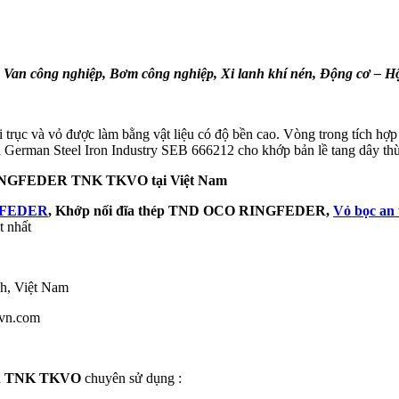
:
Van công nghiệp, Bơm công nghiệp, Xi lanh khí nén, Động cơ – 
trục và vỏ được làm bằng vật liệu có độ bền cao. Vòng trong tích hợp
a German Steel Iron Industry SEB 666212 cho khớp bản lề tang dây th
 RINGFEDER TNK TKVO
tại
Việt Nam
NGFEDER
, Khớp nối đĩa thép TND OCO RINGFEDER,
Vỏ bọc an
t nhất
h, Việt Nam
tvn.com
ER TNK TKVO
chuyên sử dụng :