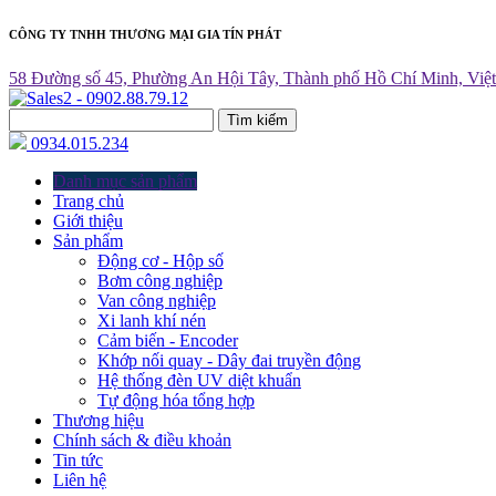
CÔNG TY TNHH THƯƠNG MẠI GIA TÍN PHÁT
58 Đường số 45, Phường An Hội Tây, Thành phố Hồ Chí Minh, Việ
Tìm kiếm
0934.015.234
Danh mục sản phẩm
Trang chủ
Giới thiệu
Sản phẩm
Động cơ - Hộp số
Bơm công nghiệp
Van công nghiệp
Xi lanh khí nén
Cảm biến - Encoder
Khớp nối quay - Dây đai truyền động
Hệ thống đèn UV diệt khuẩn
Tự động hóa tổng hợp
Thương hiệu
Chính sách & điều khoản
Tin tức
Liên hệ