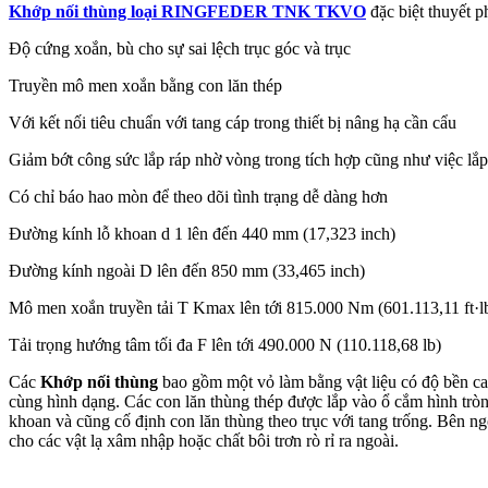
Khớp nối thùng loại RINGFEDER TNK TKVO
đặc biệt thuyết 
Độ cứng xoắn, bù cho sự sai lệch trục góc và trục
Truyền mô men xoắn bằng con lăn thép
Với kết nối tiêu chuẩn với tang cáp trong thiết bị nâng hạ cần cẩu
Giảm bớt công sức lắp ráp nhờ vòng trong tích hợp cũng như việc lắ
Có chỉ báo hao mòn để theo dõi tình trạng dễ dàng hơn
Đường kính lỗ khoan d 1 lên đến 440 mm (17,323 inch)
Đường kính ngoài D lên đến 850 mm (33,465 inch)
Mô men xoắn truyền tải T Kmax lên tới 815.000 Nm (601.113,11 ft·l
Tải trọng hướng tâm tối đa F lên tới 490.000 N (110.118,68 lb)
Các
Khớp nối thùng
bao gồm một vỏ làm bằng vật liệu có độ bền cao
cùng hình dạng. Các con lăn thùng thép được lắp vào ổ cắm hình tròn
khoan và cũng cố định con lăn thùng theo trục với tang trống. Bên n
cho các vật lạ xâm nhập hoặc chất bôi trơn rò rỉ ra ngoài.