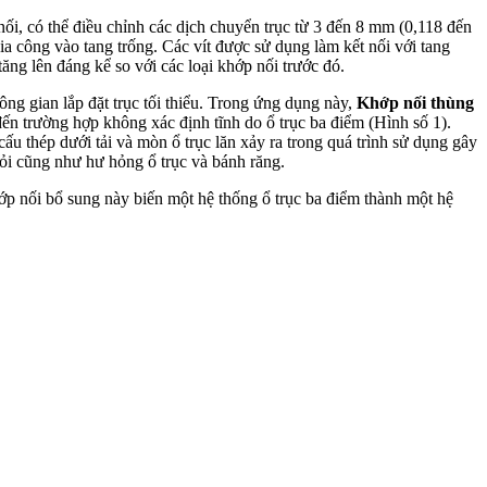
ối, có thể điều chỉnh các dịch chuyển trục từ 3 đến 8 mm (0,118 đến
a công vào tang trống. Các vít được sử dụng làm kết nối với tang
ăng lên đáng kể so với các loại khớp nối trước đó.
hông gian lắp đặt trục tối thiểu. Trong ứng dụng này,
Khớp nối thùng
ến trường hợp không xác định tĩnh do ổ trục ba điểm (Hình số 1).
ấu thép dưới tải và mòn ổ trục lăn xảy ra trong quá trình sử dụng gây
 mỏi cũng như hư hỏng ổ trục và bánh răng.
ớp nối bổ sung này biến một hệ thống ổ trục ba điểm thành một hệ