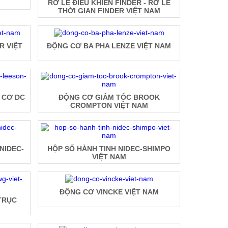
RƠ LE ĐIỀU KHIỂN FINDER - RƠ LE
THỜI GIAN FINDER VIỆT NAM
R VIỆT
ĐỘNG CƠ BA PHA LENZE VIỆT NAM
 CƠ DC
ĐỘNG CƠ GIẢM TỐC BROOK
CROMPTON VIỆT NAM
NIDEC-
HỘP SỐ HÀNH TINH NIDEC-SHIMPO
VIỆT NAM
ĐỘNG CƠ VINCKE VIỆT NAM
TRỤC