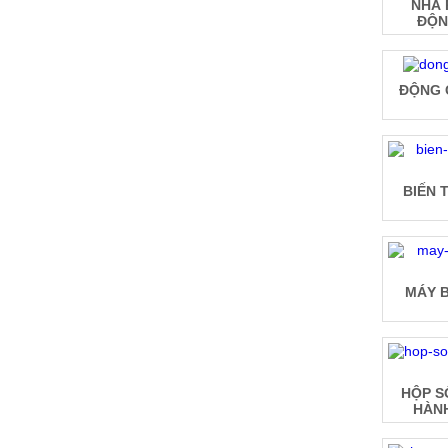
NHÀ 
ĐỘN
ĐỘNG 
BIẾN 
MÁY 
HỘP S
HÀNH