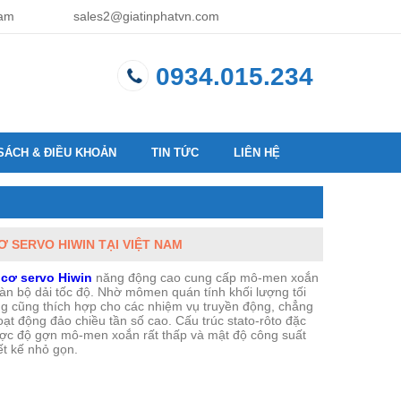
Nam
sales2@giatinphatvn.com
0934.015.234
SÁCH & ĐIỀU KHOẢN
TIN TỨC
LIÊN HỆ
 SERVO HIWIN TẠI VIỆT NAM
cơ servo Hiwin
năng động cao cung cấp mô-men xoắn
oàn bộ dải tốc độ. Nhờ mômen quán tính khối lượng tối
ng cũng thích hợp cho các nhiệm vụ truyền động, chẳng
ạt động đảo chiều tần số cao. Cấu trúc stato-rôto đặc
ược độ gợn mô-men xoắn rất thấp và mật độ công suất
ết kế nhỏ gọn.