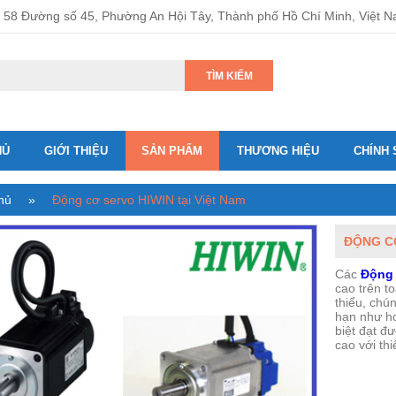
58 Đường số 45, Phường An Hội Tây, Thành phố Hồ Chí Minh, Việt 
TÌM KIẾM
HỦ
GIỚI THIỆU
SẢN PHẨM
THƯƠNG HIỆU
CHÍNH 
hủ
»
Động cơ servo HIWIN tại Việt Nam
ĐỘNG CƠ
Các
Động 
cao trên t
thiểu, chú
hạn như ho
biệt đạt đ
cao với thi