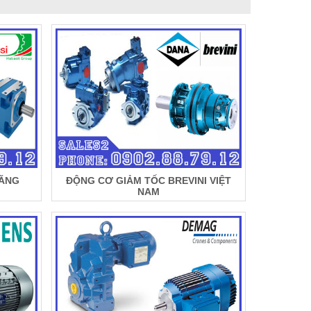
RĂNG
ĐỘNG CƠ GIẢM TỐC BREVINI VIỆT
NAM