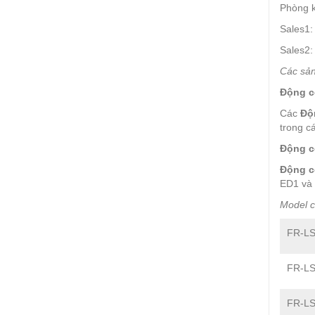
Phòng k
Sales1
Sales2
Các sả
Động c
Các
Độ
trong c
Động c
Động c
ED1 và 
Model 
FR-LS
FR-LS
FR-LS