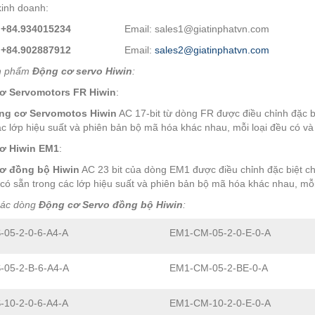
inh doanh:
:
+84.934015234
Email: sales1@giatinphatvn.com
:
+84.902887912
Email:
sales2@giatinphatvn.com
n phẩm
Động cơ servo Hiwin
:
ơ Servomotors FR Hiwin
:
ng cơ Servomotos Hiwin
AC 17-bit từ dòng FR được điều chỉnh đặc b
ác lớp hiệu suất và phiên bản bộ mã hóa khác nhau, mỗi loại đều có v
ơ Hiwin EM1
:
ơ đồng bộ Hiwin
AC 23 bit của dòng EM1 được điều chỉnh đặc biệt c
có sẵn trong các lớp hiệu suất và phiên bản bộ mã hóa khác nhau, mỗi
các dòng
Động cơ Servo đồng bộ Hiwin
:
-05-2-0-6-A4-A
EM1-CM-05-2-0-E-0-A
-05-2-B-6-A4-A
EM1-CM-05-2-BE-0-A
-10-2-0-6-A4-A
EM1-CM-10-2-0-E-0-A