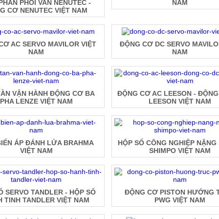
PHÂN PHỐI VAN NENUTEC -
NAM
G CƠ NENUTEC VIỆT NAM
CƠ AC SERVO MAVILOR VIỆT
ĐỘNG CƠ DC SERVO MAVILO
NAM
NAM
TẦN VẬN HÀNH ĐỘNG CƠ BA
ĐỘNG CƠ AC LEESON - ĐỘNG
PHA LENZE VIỆT NAM
LEESON VIỆT NAM
BIẾN ÁP ĐÁNH LỬA BRAHMA
HỘP SỐ CÔNG NGHIỆP NẶNG 
VIỆT NAM
SHIMPO VIỆT NAM
Ố SERVO TANDLER - HỘP SỐ
ĐỘNG CƠ PISTON HƯỚNG 
 TINH TANDLER VIỆT NAM
PWG VIỆT NAM