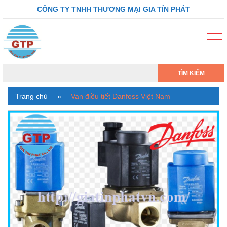
CÔNG TY TNHH THƯƠNG MẠI GIA TÍN PHÁT
TÌM KIẾM
Trang chủ
»
Van điều tiết Danfoss Việt Nam