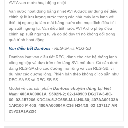
AVTA van nước hoạt động nhiệt
Van nước hoạt động bằng nhiệt AVTA được sử dụng để điều
chỉnh tỷ lệ lưu lượng nước trong các nhà máy làm lạnh với
thiết bị ngưng tụ làm mát bằng nước cho mục đích điều tiết
áp suất ngưng tụ. Van điều tiết nước AVTA cho phép điều
chỉnh áp suất ngưng tụ và do đó duy trì nó không đổi trong
quá trình hoạt động.
Van điều tiết Danfoss
- REG-SA và REG-SB
Danfoss loạt van điều tiết REG, dành cho các hệ thống lạnh
công nghiệp và dựa trên nền tảng SVL mô-đun. Có sẵn dưới
dạng REG-SA cho các đường mở rộng và van REG-SB, ví
dụ như các đường lỏng. Phiên bản thép không gỉ có sẵn như
REG-SA SS và REG-SB SS.
Model về các sản phẩm
Danfoss chuyên dùng tại Việt
Nam
:
403AA00061A S502N-2
;
02-140909 DG17V-3-8C-
60
;
02-157266 KDG4V-5-2C65S-M-U-H6-30
;
407AA00133A
1AR100-P-40S
;
400AA00004A C16-H24/19
;
02-137117-AR
25V21A1A22R