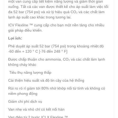
một van cung cấp tiết kiệm năng lượng và giảm thời gian
xuống. Tất cả các van được thiết kế cho áp suất làm việc tối
đa 52 bar (754 psi) và xử lý hiệu quả CO₂ và các chất làm
lạnh áp suất cao khác trong tương lai.
ICV Flexline ™ cung cấp cho bạn một nền tảng cho nhiều
giải pháp điều khiển.
Lợi ích:
Phê duyệt áp suất 52 bar (754 psi) trong khoảng nhiệt độ
-60 đến + 120 ° C [-76 đến 248 ° F]
Được chấp thuận cho ammonia, CO₂ và các chất làm lạnh
không cháy khác
Tiêu thụ năng lượng thấp
Cải thiện hiệu suất và độ tin cậy của hệ thống
Rủi ro rò rỉ giảm tới 80% nhờ khớp nối từ tính và không có
niêm phong động
Giảm chi phí dịch vụ
Van nhẹ và nhỏ chỉ có kết nối hàn
Van điện từ 2 bước ICLX Flexline ™