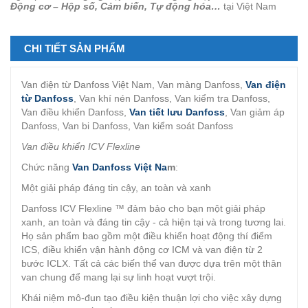
Động cơ – Hộp số, Cảm biến, Tự động hóa…
tại Việt Nam
CHI TIẾT SẢN PHẨM
Van điện từ Danfoss Việt Nam, Van màng Danfoss,
Van điện
từ Danfoss
, Van khí nén Danfoss, Van kiểm tra Danfoss,
Van điều khiển Danfoss,
Van tiết lưu Danfoss
, Van giảm áp
Danfoss, Van bi Danfoss, Van kiểm soát Danfoss
Van điều khiển ICV Flexline
Chức năng
Van Danfoss Việt Na
m
:
Một giải pháp đáng tin cậy, an toàn và xanh
Danfoss ICV Flexline ™ đảm bảo cho bạn một giải pháp
xanh, an toàn và đáng tin cậy - cả hiện tại và trong tương lai.
Họ sản phẩm bao gồm một điều khiển hoạt động thí điểm
ICS, điều khiển vận hành động cơ ICM và van điện từ 2
bước ICLX. Tất cả các biến thể van được dựa trên một thân
van chung để mang lại sự linh hoạt vượt trội.
Khái niệm mô-đun tạo điều kiện thuận lợi cho việc xây dựng