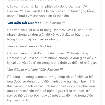
Các van ICLX mới là một phần của dòng Danfoss ICV
Flexline ™. Các van ICLX là các van chính hoạt động bằng
servo 2 bước với các van điện từ thí điểm.
Van điều tiết Danfoss
ICM Flexline ™
Các van điều tiết ICM từ dòng Danfoss ICV Flexline ™ rất
nhanh chóng và đơn giản để xử lý, cài đặt và bảo trì do
trọng lượng thấp và thiết kế nhỏ gọn.
Van vận hành servo Flex Flex ™
Các van servo hoạt động thí điểm của ICS từ nền tảng
Danfoss ICV Flexline ™ rất nhanh chóng và đơn giản để xử
lý, cài đặt và bảo trì do trọng lượng thấp và thiết kế nhỏ gọn.
Van điện từ vị trí kép ICSH Flexline ™
Rã đông khí nóng là một phương pháp rất phổ biến và hiệu
quả được sử dụng trong điện lạnh công nghiệp. Thực hành
thiết kế âm thanh và các tính năng thiết kế cụ thể phải luôn
được xem xét cẩn thận để ngăn ngừa rủi ro an toàn, điều
này có thể gây ra bởi ngay cả một thay đổi nhỏ trong điều
kiện vận hành.