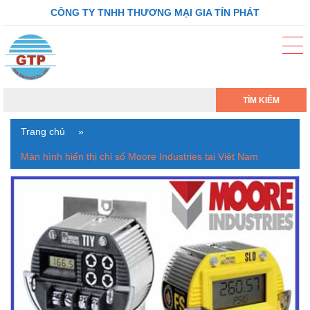
CÔNG TY TNHH THƯƠNG MẠI GIA TÍN PHÁT
TÌM KIẾM
Trang chủ
»
Màn hình hiển thị chỉ số Moore Industries tại Việt Nam