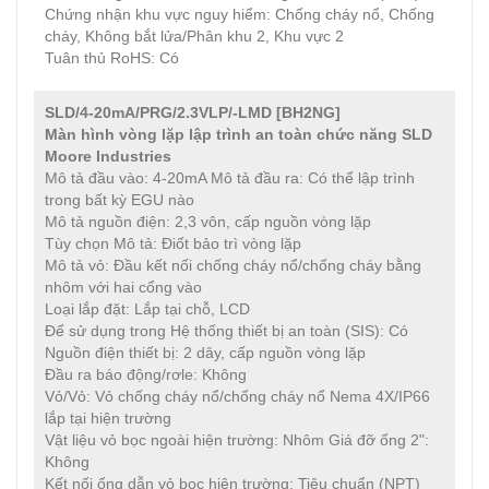
Chứng nhận khu vực nguy hiểm: Chống cháy nổ, Chống
cháy, Không bắt lửa/Phân khu 2, Khu vực 2
Tuân thủ RoHS: Có
SLD/4-20mA/PRG/2.3VLP/-LMD [BH2NG]
Màn hình vòng lặp lập trình an toàn chức năng SLD
Moore Industries
Mô tả đầu vào: 4-20mA Mô tả đầu ra: Có thể lập trình
trong bất kỳ EGU nào
Mô tả nguồn điện: 2,3 vôn, cấp nguồn vòng lặp
Tùy chọn Mô tả: Điốt bảo trì vòng lặp
Mô tả vỏ: Đầu kết nối chống cháy nổ/chống cháy bằng
nhôm với hai cổng vào
Loại lắp đặt: Lắp tại chỗ, LCD
Để sử dụng trong Hệ thống thiết bị an toàn (SIS): Có
Nguồn điện thiết bị: 2 dây, cấp nguồn vòng lặp
Đầu ra báo động/rơle: Không
Vỏ/Vỏ: Vỏ chống cháy nổ/chống cháy nổ Nema 4X/IP66
lắp tại hiện trường
Vật liệu vỏ bọc ngoài hiện trường: Nhôm Giá đỡ ống 2":
Không
Kết nối ống dẫn vỏ bọc hiện trường: Tiêu chuẩn (NPT)