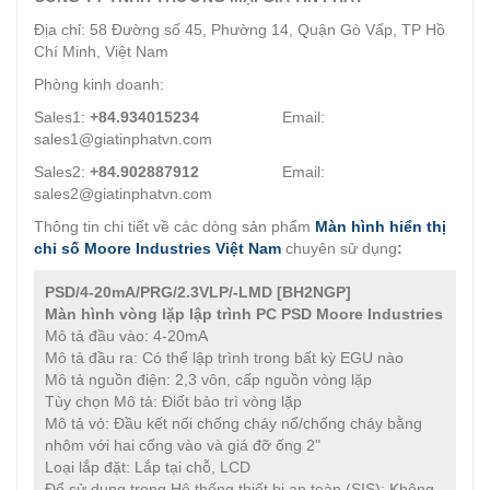
Địa chỉ: 58 Đường số 45, Phường 14, Quận Gò Vấp, TP Hồ
Chí Minh, Việt Nam
Phòng kinh doanh:
Sales1:
+84.934015234
Email:
sales1@giatinphatvn.com
Sales2:
+84.902887912
Email:
sales2@giatinphatvn.com
Thông tin chi tiết về các dòng sản phẩm
Màn hình hiển thị
chỉ số Moore Industries Việt Nam
chuyên sử dụng
:
PSD/4-20mA/PRG/2.3VLP/-LMD [BH2NGP]
Màn hình vòng lặp lập trình PC PSD
Moore Industries
Mô tả đầu vào: 4-20mA
Mô tả đầu ra: Có thể lập trình trong bất kỳ EGU nào
Mô tả nguồn điện: 2,3 vôn, cấp nguồn vòng lặp
Tùy chọn Mô tả: Điốt bảo trì vòng lặp
Mô tả vỏ: Đầu kết nối chống cháy nổ/chống cháy bằng
nhôm với hai cổng vào và giá đỡ ống 2"
Loại lắp đặt: Lắp tại chỗ, LCD
Để sử dụng trong Hệ thống thiết bị an toàn (SIS): Không