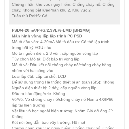
Chứng nhận khu vực nguy hiểm: Chống cháy nổ, Chống
cháy, Không bắt lửa/Phân khu 2, Khu vực 2
Tuân thủ RoHS: Có
PSD/4-20mA/PRG/2.3VLP/-LMD [BH2MG]
Màn hình vòng lặp lập trình PC PSD
Mô tả đầu vào: 4-20mA Mô tả đầu ra: Có thể lập trình
trong bất kỳ EGU nào
Mô tả nguồn điện: 2,3 vôn, cấp nguồn vòng lặp
Tùy chọn Mô tả: Điốt bảo trì vòng lặp
Mô tả vỏ: Đầu kết nối chống cháy nổ/chống cháy bằng
nhôm với hai cổng vào
Loại lắp đặt: Lắp tại chỗ, LCD
Để sử dụng trong Hệ thống thiết bị an toàn (SIS): Không
Nguồn điện thiết bị: 2 dây, cấp nguồn vòng lặp
Đầu ra báo động/rơle: Không
Vỏ/Vỏ: Vỏ chống cháy nổ/chống cháy nổ Nema 4X/IP66
lắp tại hiện trường
Vật liệu vỏ bọc ngoài hiện trường: Nhôm Giá đỡ ống 2":
Không
Kết nối ống dẫn bao vây trường: Hệ mét
Chứng nhận khu vực nguy hiểm: Chống cháy nổ, Chống