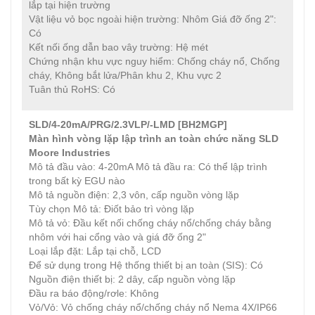
lắp tại hiện trường
Vật liệu vỏ bọc ngoài hiện trường: Nhôm Giá đỡ ống 2":
Có
Kết nối ống dẫn bao vây trường: Hệ mét
Chứng nhận khu vực nguy hiểm: Chống cháy nổ, Chống
cháy, Không bắt lửa/Phân khu 2, Khu vực 2
Tuân thủ RoHS: Có
SLD/4-20mA/PRG/2.3VLP/-LMD [BH2MGP]
Màn hình vòng lặp lập trình an toàn chức năng SLD
Moore Industries
Mô tả đầu vào: 4-20mA Mô tả đầu ra: Có thể lập trình
trong bất kỳ EGU nào
Mô tả nguồn điện: 2,3 vôn, cấp nguồn vòng lặp
Tùy chọn Mô tả: Điốt bảo trì vòng lặp
Mô tả vỏ: Đầu kết nối chống cháy nổ/chống cháy bằng
nhôm với hai cổng vào và giá đỡ ống 2"
Loại lắp đặt: Lắp tại chỗ, LCD
Để sử dụng trong Hệ thống thiết bị an toàn (SIS): Có
Nguồn điện thiết bị: 2 dây, cấp nguồn vòng lặp
Đầu ra báo động/rơle: Không
Vỏ/Vỏ: Vỏ chống cháy nổ/chống cháy nổ Nema 4X/IP66