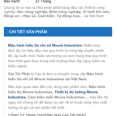
Bảo hành:
12 Tháng
Chúng tôi tự hào là Nhà phân phối hàng đầu các thiết bị công
nghiệp:
Van công nghiệp, Bơm công nghiệp, Xi lanh khí nén,
Động cơ – Hộp số, Cảm biến, Tự động hóa…
tại Việt Nam
CHI TIẾT SẢN PHẨM
Màn hình hiển thị chỉ số Moore Industries
nhằm mục
đích lấy tín hiệu đầu vào quy trình từ vòng lặp truyền nhiệt
độ, áp suất, mức hoặc lưu lượng và xem trạng thái quy trình
theo thời gian thực trong môi trường thực địa nguy hiểm và
khắc nghiệt.
Gia Tín Phát
tự hào là đơn vị chuyên cung cấp
Màn hình
hiển thị chỉ số Moore Industries tại Việt Nam
Nếu bạn quan tâm đến các dòng sản phẩm như:
Màn hình
hiển thị Moore Industries,
Thiết bị đo lường Moore
Industries
, Cảm biến mức Moore Industries…
, hãy liên hệ
ngay với chúng tôi để được tư vấn về kĩ thuật cũng như chất
lượng và giá cả sản phẩm tốt nhất.
CÔNG TY TNHH THƯƠNG MẠI GIA TÍN PHÁT