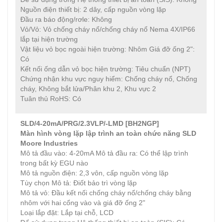
Nguồn điện thiết bị: 2 dây, cấp nguồn vòng lặp
Đầu ra báo động/rơle: Không
Vỏ/Vỏ: Vỏ chống cháy nổ/chống cháy nổ Nema 4X/IP66
lắp tại hiện trường
Vật liệu vỏ bọc ngoài hiện trường: Nhôm Giá đỡ ống 2":
Có
Kết nối ống dẫn vỏ bọc hiện trường: Tiêu chuẩn (NPT)
Chứng nhận khu vực nguy hiểm: Chống cháy nổ, Chống
cháy, Không bắt lửa/Phân khu 2, Khu vực 2
Tuân thủ RoHS: Có
SLD/4-20mA/PRG/2.3VLP/-LMD [BH2NGP]
Màn hình vòng lặp lập trình an toàn chức năng SLD
Moore Industries
Mô tả đầu vào: 4-20mA Mô tả đầu ra: Có thể lập trình
trong bất kỳ EGU nào
Mô tả nguồn điện: 2,3 vôn, cấp nguồn vòng lặp
Tùy chọn Mô tả: Điốt bảo trì vòng lặp
Mô tả vỏ: Đầu kết nối chống cháy nổ/chống cháy bằng
nhôm với hai cổng vào và giá đỡ ống 2"
Loại lắp đặt: Lắp tại chỗ, LCD