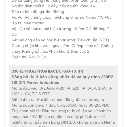
Để sử dụng trong Hệ thống thiết bị an toàn (SIS): Có
Nguồn điện thiết bị: 2 dây, cấp nguồn vòng lặp
Đầu ra báo động/rơle: Không
Vỏ/Vỏ: Vỏ chống cháy nổ/chống cháy nổ Nema 4X/IP66
lắp tại hiện trường
Vật liệu vỏ bọc ngoài hiện trường: Nhôm Giá đỡ ống 2":
Có
Kết nối ống dẫn vỏ bọc hiện trường: Tiêu chuẩn (NPT)
Chứng nhận khu vực nguy hiểm: Chống cháy nổ, Chống
cháy, Không bắt lửa/Phân khu 2, Khu vực 2
Tuân thủ RoHS: Có
330R2/PRG/2PRG/HIACDC/-AO-TX [P]
Đồng hồ đo & báo động nhiệt độ và quy trình 330R2
1/8 DIN
Moore Industries
Mô tả đầu vào: 0-20mA, 4-20mA, ±20mA, 0-5V, 1-5V, 0-
10V, ±10V, TC & RTD
Mô tả đầu ra: Hai đầu ra báo động, đầu ra tương tự
Mô tả nguồn điện: 4 dây, 85-265VAC hoặc 90-265VDC
Tùy chọn Mô tả: Đầu ra tương tự bị cô lập và kích thích
máy phát 24V để cấp nguồn cho máy phát được kết
nốiMô tả vỏ: Lắp trên bảng DIN 1/8, chống ăn mòn Nema