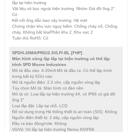
lắp tại hiện trường
Vật liệu vỏ bọc ngoài hiện trường: Nhôm Giá đỡ ống 2":
Có
Kết nối ống dẫn bao vây trường: Hệ mét
Chứng nhận khu vực nguy hiểm: Chống cháy nổ, Chống
cháy, Không bắt lửa/Phân khu 2, Khu vực 2
Tuân thủ RoHS: Có
SPD/4-20MA/PRG/2.3VLP/-BL [FHP]
Màn hình vòng lặp lắp tại hiện trường có thể lập
trình SPD
Moore Industries
Mô tả đầu vào: 4-20mA Mô tả đầu ra: Có thể lập trình
trong bất kỳ EGU nào
Mô tả nguồn điện: 2,3 vôn, cấp nguồn vòng lặp
Tùy chọn Mô tả: Màn hình có đèn nền
Mô tả vỏ: Loại lắp tại hiện trường 4X, vỏ IP66 có giá đỡ
ống 2"
Loại lắp đặt: Lắp tại chỗ, LCD
Để sử dụng trong Hệ thống thiết bị an toàn (SIS): Không
Nguồn điện thiết bị: 2 dây, cấp nguồn vòng lặp
Đầu ra báo động/rơle: Không
Vỏ/Vỏ: Vỏ lắp tại hiện trường Nema 4X/IP66