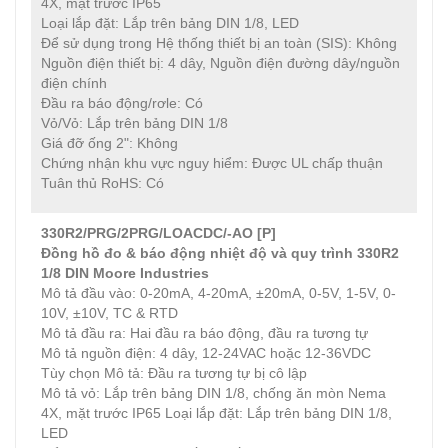
4X, mặt trước IP65
Loại lắp đặt: Lắp trên bảng DIN 1/8, LED
Để sử dụng trong Hệ thống thiết bị an toàn (SIS): Không
Nguồn điện thiết bị: 4 dây, Nguồn điện đường dây/nguồn
điện chính
Đầu ra báo động/rơle: Có
Vỏ/Vỏ: Lắp trên bảng DIN 1/8
Giá đỡ ống 2": Không
Chứng nhận khu vực nguy hiểm: Được UL chấp thuận
Tuân thủ RoHS: Có
330R2/PRG/2PRG/LOACDC/-AO [P]
Đồng hồ đo & báo động nhiệt độ và quy trình 330R2
1/8 DIN
Moore Industries
Mô tả đầu vào: 0-20mA, 4-20mA, ±20mA, 0-5V, 1-5V, 0-
10V, ±10V, TC & RTD
Mô tả đầu ra: Hai đầu ra báo động, đầu ra tương tự
Mô tả nguồn điện: 4 dây, 12-24VAC hoặc 12-36VDC
Tùy chọn Mô tả: Đầu ra tương tự bị cô lập
Mô tả vỏ: Lắp trên bảng DIN 1/8, chống ăn mòn Nema
4X, mặt trước IP65 Loại lắp đặt: Lắp trên bảng DIN 1/8,
LED