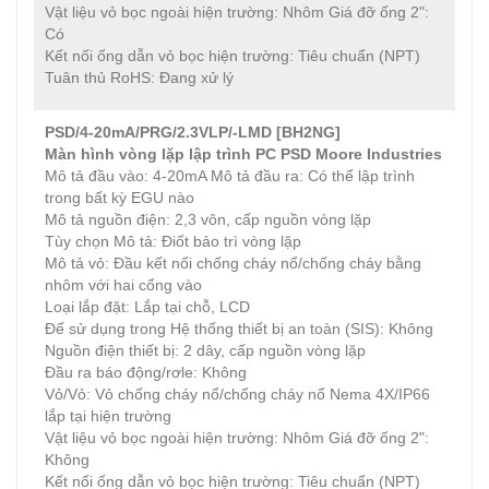
Vật liệu vỏ bọc ngoài hiện trường: Nhôm Giá đỡ ống 2":
Có
Kết nối ống dẫn vỏ bọc hiện trường: Tiêu chuẩn (NPT)
Tuân thủ RoHS: Đang xử lý
PSD/4-20mA/PRG/2.3VLP/-LMD [BH2NG]
Màn hình vòng lặp lập trình PC PSD
Moore Industries
Mô tả đầu vào: 4-20mA Mô tả đầu ra: Có thể lập trình
trong bất kỳ EGU nào
Mô tả nguồn điện: 2,3 vôn, cấp nguồn vòng lặp
Tùy chọn Mô tả: Điốt bảo trì vòng lặp
Mô tả vỏ: Đầu kết nối chống cháy nổ/chống cháy bằng
nhôm với hai cổng vào
Loại lắp đặt: Lắp tại chỗ, LCD
Để sử dụng trong Hệ thống thiết bị an toàn (SIS): Không
Nguồn điện thiết bị: 2 dây, cấp nguồn vòng lặp
Đầu ra báo động/rơle: Không
Vỏ/Vỏ: Vỏ chống cháy nổ/chống cháy nổ Nema 4X/IP66
lắp tại hiện trường
Vật liệu vỏ bọc ngoài hiện trường: Nhôm Giá đỡ ống 2":
Không
Kết nối ống dẫn vỏ bọc hiện trường: Tiêu chuẩn (NPT)