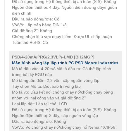
Để sử dụng trong Hệ thống thiết bị an toàn (SIS): Không
Nguồn điện thiết bị: 4 dây, Nguồn điện đường dây/nguồn
điện chính
Đầu ra báo động/rơle: Có
Vỏ/Vỏ: Lắp trên bảng DIN 1/8
Giá đỡ ống 2": Không
Chứng nhận khu vực nguy hiểm: Được UL chấp thuận
Tuân thủ RoHS: Có
PSD/4-20mA/PRG/2.3VLP/-LMD [BH2MGP]
Màn hình vòng lặp lập trình PC PSD
Moore Industries
Mô tả đầu vào: 4-20mA Mô tả đầu ra: Có thể lập trình
trong bất kỳ EGU nào
Mô tả nguồn điện: 2,3 vôn, cấp nguồn vòng lặp
Tùy chọn Mô tả: Điốt bảo trì vòng lặp
Mô tả vỏ: Đầu kết nối chống cháy nổ/chống cháy bằng
nhôm với hai cổng vào và giá đỡ ống 2"
Loại lắp đặt: Lắp tại chỗ, LCD
Để sử dụng trong Hệ thống thiết bị an toàn (SIS): Không
Nguồn điện thiết bị: 2 dây, cấp nguồn vòng lặp
Đầu ra báo động/rơle: Không
Vỏ/Vỏ: Vỏ chống cháy nổ/chống cháy nổ Nema 4X/IP66