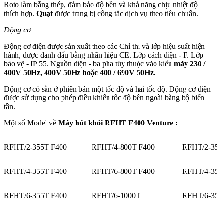
Roto làm bằng thép, đảm bảo độ bền và khả năng chịu nhiệt độ
thích hợp.
Quạt
được trang bị công tắc dịch vụ theo tiêu chuẩn.
Động cơ
Động cơ điện được sản xuất theo các Chỉ thị và lớp hiệu suất hiện
hành, được đánh dấu bằng nhãn hiệu CE. Lớp cách điện - F. Lớp
bảo vệ - IP 55. Nguồn điện - ba pha tùy thuộc vào kiểu
máy 230 /
400V 50Hz, 400V 50Hz hoặc 400 / 690V 50Hz.
Động cơ có sẵn ở phiên bản một tốc độ và hai tốc độ. Động cơ điện
được sử dụng cho phép điều khiển tốc độ bên ngoài bằng bộ biến
tần.
Một số Model về
Máy hút khói RFHT F400 Venture :
RFHT/2-355T F400
RFHT/4-800T F400
RFHT/2-3
RFHT/4-355T F400
RFHT/6-800T F400
RFHT/4-3
RFHT/6-355T F400
RFHT/6-1000T
RFHT/6-3