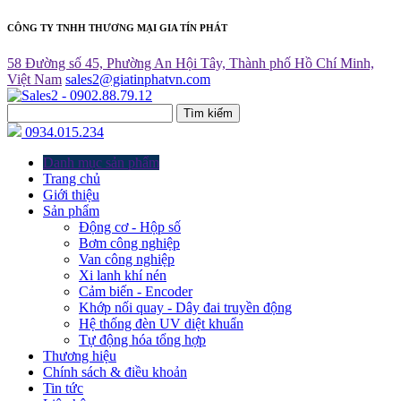
CÔNG TY TNHH THƯƠNG MẠI GIA TÍN PHÁT
58 Đường số 45, Phường An Hội Tây, Thành phố Hồ Chí Minh,
Việt Nam
sales2@giatinphatvn.com
Tìm kiếm
0934.015.234
Danh mục sản phẩm
Trang chủ
Giới thiệu
Sản phẩm
Động cơ - Hộp số
Bơm công nghiệp
Van công nghiệp
Xi lanh khí nén
Cảm biến - Encoder
Khớp nối quay - Dây đai truyền động
Hệ thống đèn UV diệt khuẩn
Tự động hóa tổng hợp
Thương hiệu
Chính sách & điều khoản
Tin tức