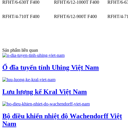
RFHT/6-630T F400
RFHT/6/12-1000T F400
RFHT/6-6
RFHT/4-710T F400
RFHT/6/12-900T F400
RFHT/4-7
Sản phẩm liên quan
Ổ đĩa tuyến tính Uhing Việt Nam
Lưu lượng kế Kral Việt Nam
Bộ điều khiển nhiệt độ Wachendorff Việt
Nam