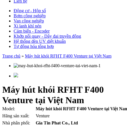
Liên hệ
Động cơ - Hộp số
Bơm công nghiệp
Van công nghiệp
Xi lanh khí nén
Cảm biến - Encoder
Khớp nối quay - Dây đai truyền động
Hệ thống đèn UV diệt khuẩn
Tự động hóa tổng hợp
Trang chủ
»
Máy hút khói RFHT F400 Venture tại Việt Nam
Máy hút khói RFHT F400
Venture tại Việt Nam
Model:
Máy hút khói RFHT F400 Venture tại Việt Na
Hãng sản xuất:
Venture
Nhà phân phối:
Gia Tin Phat Co., Ltd