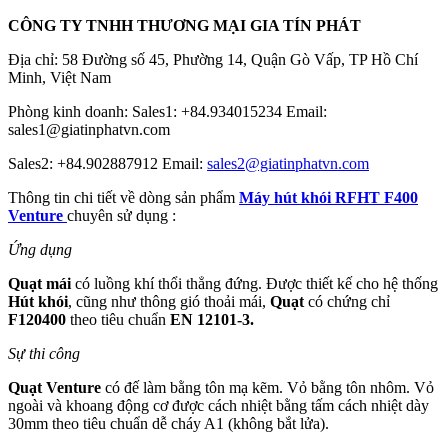
CÔNG TY TNHH THƯƠNG MẠI GIA TÍN PHÁT
Địa chỉ: 58 Đường số 45, Phường 14, Quận Gò Vấp, TP Hồ Chí
Minh, Việt Nam
Phòng kinh doanh: Sales1: +84.934015234 Email:
sales1@giatinphatvn.com
Sales2: +84.902887912 Email:
sales2@giatinphatvn.com
Thông tin chi tiết về dòng sản phẩm
Máy hút khói RFHT F400
Venture
chuyên sử dụng :
Ứng dụng
Quạt mái
có luồng khí thổi thẳng đứng. Được thiết kế cho hệ thống
Hút khói
, cũng như thông gió thoải mái,
Quạt
có chứng chỉ
F120400
theo tiêu chuẩn
EN 12101-3.
Sự thi công
Quạt Venture
có đế làm bằng tôn mạ kẽm. Vỏ bằng tôn nhôm. Vỏ
ngoài và khoang động cơ được cách nhiệt bằng tấm cách nhiệt dày
30mm theo tiêu chuẩn dễ cháy A1 (không bắt lửa).