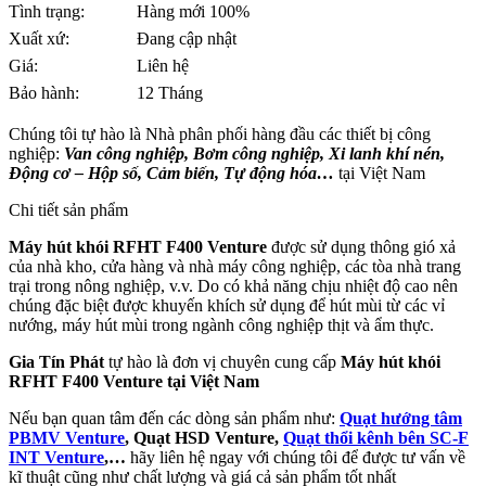
Tình trạng:
Hàng mới 100%
Xuất xứ:
Đang cập nhật
Giá:
Liên hệ
Bảo hành:
12 Tháng
Chúng tôi tự hào là Nhà phân phối hàng đầu các thiết bị công
nghiệp:
Van công nghiệp, Bơm công nghiệp, Xi lanh khí nén,
Động cơ – Hộp số, Cảm biến, Tự động hóa…
tại Việt Nam
Chi tiết sản phẩm
Máy hút khói RFHT F400 Venture
được sử dụng thông gió xả
của nhà kho, cửa hàng và nhà máy công nghiệp, các tòa nhà trang
trại trong nông nghiệp, v.v. Do có khả năng chịu nhiệt độ cao nên
chúng đặc biệt được khuyến khích sử dụng để hút mùi từ các vỉ
nướng, máy hút mùi trong ngành công nghiệp thịt và ẩm thực.
Gia Tín Phát
tự hào là đơn vị chuyên cung cấp
Máy hút khói
RFHT F400
Venture
tại Việt Nam
Nếu bạn quan tâm đến các dòng sản phẩm như:
Quạt hướng tâm
PBMV Venture
, Quạt HSD Venture,
Quạt thổi kênh bên SC-F
INT Venture
,…
hãy liên hệ ngay với chúng tôi để được tư vấn về
kĩ thuật cũng như chất lượng và giá cả sản phẩm tốt nhất