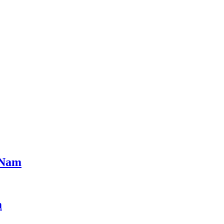
t Nam
m