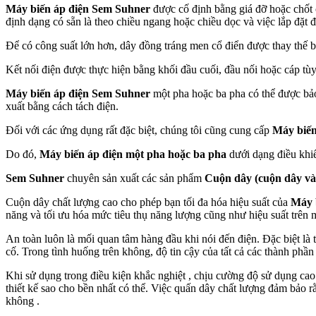
Máy biến áp điện Sem Suhner
được cố định bằng giá đỡ hoặc chốt
định dạng có sẵn là theo chiều ngang hoặc chiều dọc và việc lắp đặt
Để có công suất lớn hơn, dây đồng tráng men cổ điển được thay thế b
Kết nối điện được thực hiện bằng khối đầu cuối, đầu nối hoặc cáp tù
Máy biến áp điện Sem Suhner
một pha hoặc ba pha có thể được bảo
xuất bằng cách tách điện.
Đối với các ứng dụng rất đặc biệt, chúng tôi cũng cung cấp
Máy biến
Do đó,
Máy biến áp điện
một pha hoặc ba pha
dưới dạng điều khiể
Sem Suhner
chuyên sản xuất các sản phẩm
Cuộn dây (cuộn dây và 
Cuộn dây chất lượng cao cho phép bạn tối đa hóa hiệu suất của
Máy 
năng và tối ưu hóa mức tiêu thụ năng lượng cũng như hiệu suất trên 
An toàn luôn là mối quan tâm hàng đầu khi nói đến điện. Đặc biệt là
cố. Trong tình huống trên không, độ tin cậy của tất cả các thành phần đ
Khi sử dụng trong điều kiện khắc nghiệt , chịu cường độ sử dụng cao 
thiết kế sao cho bền nhất có thể. Việc quấn dây chất lượng đảm bảo 
không .