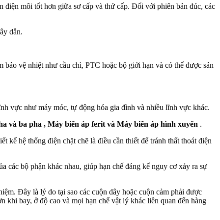
n điện môi tốt hơn giữa sơ cấp và thứ cấp. Đối với phiên bản đúc, các
dây dẫn.
 bảo vệ nhiệt như cầu chì, PTC hoặc bộ giới hạn và có thể được sản
lĩnh vực như máy móc, tự động hóa gia đình và nhiều lĩnh vực khác.
ha và ba pha , Máy biến áp ferit và Máy biến áp hình xuyến
.
 kế hệ thống điện chặt chẽ là điều cần thiết để tránh thất thoát điện
của các bộ phận khác nhau, giúp hạn chế đáng kể nguy cơ xảy ra sự
nghiệm. Đây là lý do tại sao các cuộn dây hoặc cuộn cảm phải được
n khi bay, ở độ cao và mọi hạn chế vật lý khác liên quan đến hàng