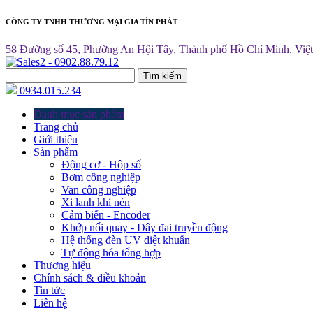
CÔNG TY TNHH THƯƠNG MẠI GIA TÍN PHÁT
58 Đường số 45, Phường An Hội Tây, Thành phố Hồ Chí Minh, Việ
Tìm kiếm
0934.015.234
Danh mục sản phẩm
Trang chủ
Giới thiệu
Sản phẩm
Động cơ - Hộp số
Bơm công nghiệp
Van công nghiệp
Xi lanh khí nén
Cảm biến - Encoder
Khớp nối quay - Dây đai truyền động
Hệ thống đèn UV diệt khuẩn
Tự động hóa tổng hợp
Thương hiệu
Chính sách & điều khoản
Tin tức
Liên hệ