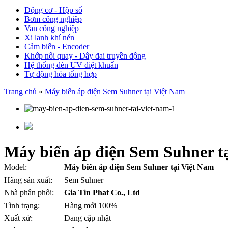
Động cơ - Hộp số
Bơm công nghiệp
Van công nghiệp
Xi lanh khí nén
Cảm biến - Encoder
Khớp nối quay - Dây đai truyền động
Hệ thống đèn UV diệt khuẩn
Tự động hóa tổng hợp
Trang chủ
»
Máy biến áp điện Sem Suhner tại Việt Nam
Máy biến áp điện Sem Suhner t
Model:
Máy biến áp điện Sem Suhner tại Việt Nam
Hãng sản xuất:
Sem Suhner
Nhà phân phối:
Gia Tin Phat Co., Ltd
Tình trạng:
Hàng mới 100%
Xuất xứ:
Đang cập nhật