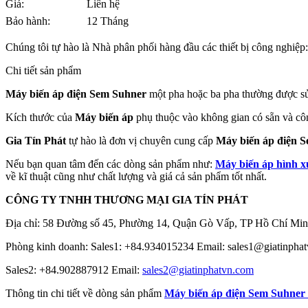
Giá:
Liên hệ
Bảo hành:
12 Tháng
Chúng tôi tự hào là Nhà phân phối hàng đầu các thiết bị công nghiệp
Chi tiết sản phẩm
Máy biến áp điện Sem Suhner
một pha hoặc ba pha thường được sử
Kích thước của
Máy biến áp
phụ thuộc vào không gian có sẵn và côn
Gia Tín Phát
tự hào là đơn vị chuyên cung cấp
Máy biến áp điện 
Nếu bạn quan tâm đến các dòng sản phẩm như:
Máy biến áp hình 
về kĩ thuật cũng như chất lượng và giá cả sản phẩm tốt nhất.
CÔNG TY TNHH THƯƠNG MẠI GIA TÍN PHÁT
Địa chỉ: 58 Đường số 45, Phường 14, Quận Gò Vấp, TP Hồ Chí Min
Phòng kinh doanh: Sales1: +84.934015234 Email: sales1@giatinpha
Sales2: +84.902887912 Email:
sales2@giatinphatvn.com
Thông tin chi tiết về dòng sản phẩm
Máy biến áp điện Sem Suhner