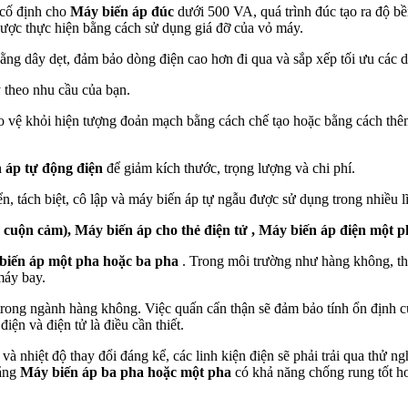
 cố định cho
Máy biến áp đúc
dưới 500 VA, quá trình đúc tạo ra độ bề
 được thực hiện bằng cách sử dụng giá đỡ của vỏ máy.
ằng dây dẹt, đảm bảo dòng điện cao hơn đi qua và sắp xếp tối ưu các 
y theo nhu cầu của bạn.
 vệ khỏi hiện tượng đoản mạch bằng cách chế tạo hoặc bằng cách thêm
 áp tự động điện
để giảm kích thước, trọng lượng và chi phí.
n, tách biệt, cô lập và máy biến áp tự ngẫu được sử dụng trong nhiều 
cuộn cảm), Máy biến áp cho thẻ điện tử , Máy biến áp điện một p
biến áp một pha hoặc ba pha
. Trong môi trường như hàng không, thiết
máy bay.
 trong ngành hàng không. Việc quấn cẩn thận sẽ đảm bảo tính ổn định 
iện và điện tử là điều cần thiết.
và nhiệt độ thay đổi đáng kể, các linh kiện điện sẽ phải trải qua thử 
rằng
Máy biến áp ba pha hoặc một pha
có khả năng chống rung tốt hơ