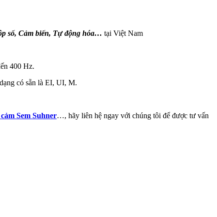
Hộp số, Cảm biến, Tự động hóa…
tại Việt Nam
đến 400 Hz.
dạng có sẵn là EI, UI, M.
 cảm Sem Suhner
…, hãy liên hệ ngay với chúng tôi để được tư vấn