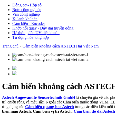
Động cơ - Hộp số
Bơm công nghiệp
Van công nghiệp
Xi lanh khí nén
Cảm biến - Encoder
Khớp nối quay - Dây đai truyền động
Hệ thống đèn UV diệt khuẩn
Tự động hóa tổng hợp
Trang chủ
»
Cảm biến khoảng cách ASTECH tại Việt Nam
Cảm biến khoảng cách ASTECH
Astech Angewandte Sensortechnik GmbH
là chuyên gia về các ph
trí, chiều rộng và màu sắc. Ngoài các Cảm biến thuộc dòng VLM,
ứng dụng các
Cảm biến quang học Astech
trong các điều kiện môi
biến màu Astech
,
Cảm biến vị trí Astech
,
Cảm biến độ dài Astech