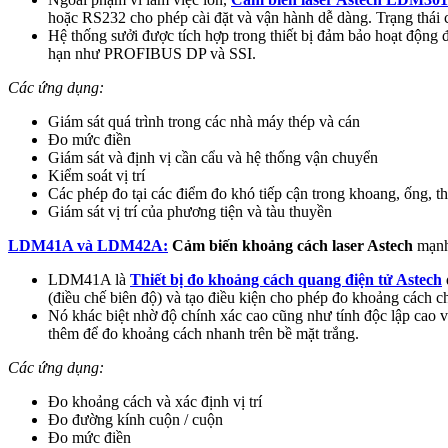
hoặc RS232 cho phép cài đặt và vận hành dễ dàng. Trạng thái c
Hệ thống sưởi được tích hợp trong thiết bị đảm bảo hoạt động đ
hạn như PROFIBUS DP và SSI.
Các ứng dụng:
Giám sát quá trình trong các nhà máy thép và cán
Đo mức điền
Giám sát và định vị cần cẩu và hệ thống vận chuyển
Kiểm soát vị trí
Các phép đo tại các điểm đo khó tiếp cận trong khoang, ống, 
Giám sát vị trí của phương tiện và tàu thuyền
LDM41A và LDM42A:
Cảm biến khoảng cách laser Astech
mạnh
LDM41A là
Thiết bị đo khoảng cách quang điện tử Astech
(điều chế biên độ) và tạo điều kiện cho phép đo khoảng cách c
Nó khác biệt nhờ độ chính xác cao cũng như tính độc lập cao 
thêm để đo khoảng cách nhanh trên bề mặt trắng.
Các ứng dụng:
Đo khoảng cách và xác định vị trí
Đo đường kính cuộn / cuộn
Đo mức điền