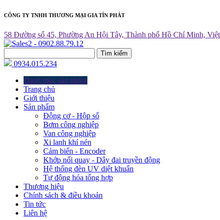
CÔNG TY TNHH THƯƠNG MẠI GIA TÍN PHÁT
58 Đường số 45, Phường An Hội Tây, Thành phố Hồ Chí Minh, Việ
Tìm kiếm
0934.015.234
Danh mục sản phẩm
Trang chủ
Giới thiệu
Sản phẩm
Động cơ - Hộp số
Bơm công nghiệp
Van công nghiệp
Xi lanh khí nén
Cảm biến - Encoder
Khớp nối quay - Dây đai truyền động
Hệ thống đèn UV diệt khuẩn
Tự động hóa tổng hợp
Thương hiệu
Chính sách & điều khoản
Tin tức
Liên hệ