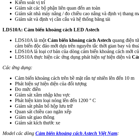
Kiểm soát vị trí
Giám sát các bộ phận liên quan đến an toàn
Giám sát nhà máy nâng / đo chiều cao nâng và định vị thang m
Giám sát và định vị cần cẩu và hệ thống băng tải
LDS10A: Cảm biến khoảng cách LED Astech
LDS10A là một
Cảm biến khoảng cách Astech
quang điện tử
cảm biến độc đáo mới dựa trên nguyên tắc thời gian bay và thuật
LDS10A là loại cơ bản của dòng cảm biến khoảng cách mới củ
LDS10A thực hiện các ứng dụng phát hiện sự hiện diện và
Cảm
Các ứng dụng:
Cảm biến khoảng cách trên bề mặt rắn tự nhiên lên đến 10 m
Phát hiện sự hiện diện của đối tượng
Đo mức điền
Giám sát xâm nhập khu vực
Phát hiện kim loại nóng lên đến 1200 ° C
Giám sát phân bổ hộp lưu trữ
Quan sát chiều cao ngăn xếp
Giám sát giao thông
Giám sát kích thước xe
Model các dòng
Cảm biến khoảng cách Astech Việt Nam
: