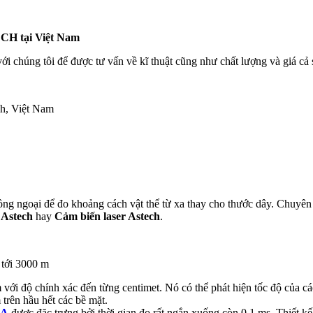
CH tại Việt Nam
với chúng tôi để được tư vấn về kĩ thuật cũng như chất lượng và giá cả 
h, Việt Nam
hồng ngoại để đo khoảng cách vật thể từ xa thay cho thước dây. Chuyê
 Astech
hay
Cảm biến laser Astech
.
 tới 3000 m
ới độ chính xác đến từng centimet. Nó có thể phát hiện tốc độ của c
rên hầu hết các bề mặt.
1A
được đặc trưng bởi thời gian đo rất ngắn xuống còn 0,1 ms. Thiết kế 