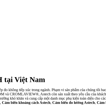
 tại Việt Nam
ép đo không tiếp xúc trong ngành. Phạm vi sản phẩm của chúng tôi bao
 LDM và CROMLAVIEW®, Astech còn sản xuất theo yêu cầu của khách 
 trường khó khăn và cung cấp một danh mục phụ kiện toàn diện cho c
,
Cảm biến khoảng cách Astech
,
Cảm biến đo lường Astech
,
Cảm b