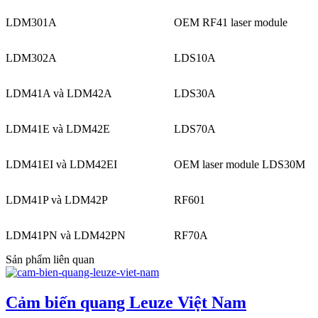
LDM301A
OEM RF41 laser module
LDM302A
LDS10A
LDM41A và LDM42A
LDS30A
LDM41E và LDM42E
LDS70A
LDM41EI và LDM42EI
OEM laser module LDS30M
LDM41P và LDM42P
RF601
LDM41PN và LDM42PN
RF70A
Sản phẩm liên quan
Cảm biến quang Leuze Việt Nam