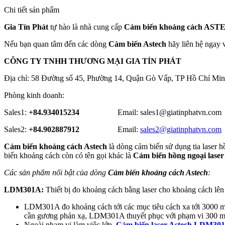
Chi tiết sản phẩm
Gia Tín Phát
tự hào là nhà cung cấp
Cảm biến khoảng cách ASTE
Nếu bạn quan tâm đến các dòng
Cảm biến Astech
hãy liên hệ ngay 
CÔNG TY TNHH THƯƠNG MẠI GIA TÍN PHÁT
Địa chỉ: 58 Đường số 45, Phường 14, Quận Gò Vấp, TP Hồ Chí Min
Phòng kinh doanh:
Sales1:
+84.934015234
Email: sales1@giatinphatvn.com
Sales2:
+84.902887912
Email:
sales2@giatinphatvn.com
Cảm biến khoảng cách Astech
là dòng cảm biến sử dụng tia laser 
biến khoảng cách còn có tên gọi khác là
Cảm biến hồng ngoại laser
Các sản phẩm nổi bật của dòng
Cảm biến khoảng cách Astech
:
LDM301A:
Thiết bị đo khoảng cách bằng laser cho khoảng cách lên
LDM301A đo khoảng cách tới các mục tiêu cách xa tới 3000 m v
cần gương phản xạ, LDM301A thuyết phục với phạm vi 300 m t
Ngoài phạm vi làm việc lớn,
Cảm biến laser Astech LDM30