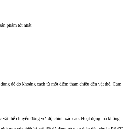
sản phẩm tốt nhất.
n dùng để đo khoảng cách từ một điểm tham chiếu đến vật thể. Cảm
ác vật thể chuyển động với độ chính xác cao. Hoạt động mà không
nhỏ gọn của thiết bị, cài đặt dễ dàng và giao diện tiêu chuẩn RS422