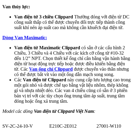
Van thủy lực:
Van điện tử 3 chiều Clippard
Thường đóng với điện từ DC
công suất thấp có thể được chuyển đổi trực tiếp thành công
suất khí nén áp suất cao mà không cần khuếch đại điện tử.
Dòng Van Maximatic:
Van điện từ Maximatic Clippard
có sẵn ở các cấu hình 2
Chiều, 3 Chiều và 4 Chiều với các kích cỡ cổng từ #10-32
đến 1/2” NPT. Chọn thiết kế ống chỉ cân bằng vận hành bằng
điện từ hoạt động trực tiếp hoặc được điều khiển bằng điện
từ. Các
Van ống chỉ Clippard
được chuyển vào thân nhưng
có thể được bắt vít vào một ống dẫn mạch song song.
Các
Van điện tử Clippard
này cung cấp lưu lượng cao trong
một gói nhỏ và được chế tạo bằng vật liệu nhôm, thép không
gỉ và nhựa nhiệt dẻo. Các van 4 chiều cũng có sẵn ở 3 phiên
bản vị trí với các tùy chọn ống trung tâm áp suất, trung tâm
đóng hoặc ống xả trung tâm.
Model các dòng
Van điện tử Clippard Việt Nam
:
SV-2C-24-10-V
E210C-2E012
27001-W110