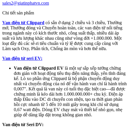
sales2@giatinphatvn.com
Chi tiết sản phẩm
Van điện tử Clippard
có sẵn ở dạng 2 chiều và 3 chiều, Thường
mở, Thường đóng và Chuyển hoàn toàn, các van điện tử nổi tiếng
trong ngành này có kích thước nhỏ, công suất thấp, nhiều dải áp
suất và lưu lượng khác nhau cũng như vòng đời +1.000.000. Một
loạt đầy đủ các sê-ri tiêu chuẩn và tỷ lệ được cung cấp cùng với
Làm sạch Oxy, Phân tích, Chống ăn mòn và hơn thế nữa.
Van điện tử seri EV:
Van điện tử Clippard EV
là một sự sắp xếp tưởng chừng
đơn giản với hoạt động tiêu thụ điện năng thấp, yên tĩnh đáng
kể. Lò xo phần ứng Clippard là bộ phận chuyển động duy
nhất và chuyển động của nó để vận hành van chỉ là hành trình
0,007". Kết quả là van này có tuổi thọ đặc biệt cao—đã được
chứng minh là kéo dài hơn 1.000.000.000+ chu kỳ. Điện áp
thấp Đầu vào DC di chuyển con nhện, tạo ra thời gian phản
hồi cực nhanh từ 5 đến 10 mili giây trong khi chỉ sử dụng
0,67 watt điện. Dòng EV chạy mát và thiết kế nhỏ gọn, nhẹ
giúp dễ dàng lắp đặt trong không gian nhỏ.
Van điện tử Seri DV: