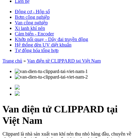
Liên hệ
Động cơ - Hộp số
Bơm công nghiệp
Van công nghiệp
Xi lanh khí nén
Cảm biến - Encoder
Khớp nối quay - Dây đai truyền động
Hệ thống đèn UV diệt khuẩn
Tự động hóa tổng hợp
Trang chủ
»
Van điện tử CLIPPARD tại Việt Nam
Van điện tử CLIPPARD tại
Việt Nam
Clippard là nhà sản xuất van khí nén thu nhỏ hàng đầu, chuyên về