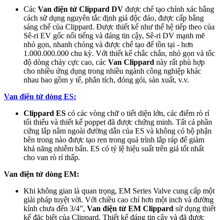
Các
Van điện tử Clippard DV
được chế tạo chính xác bằng
cách sử dụng nguyên tắc định giá độc đáo, được cấp bằng
sáng chế của Clippard. Được thiết kế như thế hệ tiếp theo của
Sê-ri EV gốc nổi tiếng và đáng tin cậy, Sê-ri DV mạnh mẽ
nhỏ gọn, nhanh chóng và được chế tạo để tồn tại - hơn
1.000.000.000 chu kỳ. Với thiết kế chắc chắn, nhỏ gọn và tốc
độ dòng chảy cực cao, các
Van Clippard
này rất phù hợp
cho nhiều ứng dụng trong nhiều ngành công nghiệp khác
nhau bao gồm y tế, phân tích, đóng gói, sản xuất, v.v.
Van điện tử dòng ES:
Clippard ES
có các vòng chữ o tiết diện lớn, các điểm rò rỉ
tối thiểu và thiết kế poppet đã được chứng minh. Tất cả phần
cứng lắp nằm ngoài đường dẫn của ES và không có bộ phận
bên trong nào được tạo ren trong quá trình lắp ráp để giảm
khả năng nhiễm bẩn. ES có tỷ lệ hiệu suất trên giá tốt nhất
cho van rò rỉ thấp.
Van điện tử dòng EM:
Khi không gian là quan trọng, EM Series Valve cung cấp một
giải pháp tuyệt vời. Với chiều cao chỉ hơn một inch và đường
kính chưa đến 3/4”,
Van điện từ EM Clippard
sử dụng thiết
kế đặc biệt của Clippard. Thiết kế đáng tin cậy và đã được