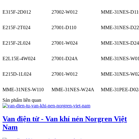
E315F-2D012
27002-W012
MME-31NES-D11
E215F-2T024
27001-D110
MME-31NES-D22
E215F-2L024
27001-W024
MME-31NES-D2
E2L15E-4W024
27001-D24A
MME-31NES-W0
E215D-1L024
27001-W012
MME-31NES-W0
MME-31NES-W110
MME-31NES-W24A
MME-31PEE-D02
Sản phẩm liên quan
Van điện từ - Van khí nén Norgren Việt
Nam