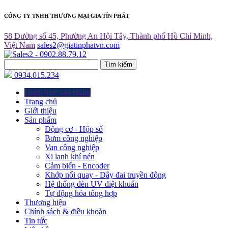
CÔNG TY TNHH THƯƠNG MẠI GIA TÍN PHÁT
58 Đường số 45, Phường An Hội Tây, Thành phố Hồ Chí Minh,
Việt Nam
sales2@giatinphatvn.com
Tìm kiếm
0934.015.234
Danh mục sản phẩm
Trang chủ
Giới thiệu
Sản phẩm
Động cơ - Hộp số
Bơm công nghiệp
Van công nghiệp
Xi lanh khí nén
Cảm biến - Encoder
Khớp nối quay - Dây đai truyền động
Hệ thống đèn UV diệt khuẩn
Tự động hóa tổng hợp
Thương hiệu
Chính sách & điều khoản
Tin tức