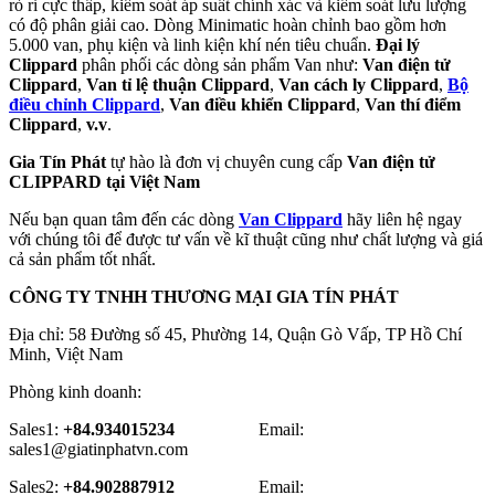
rò rỉ cực thấp, kiểm soát áp suất chính xác và kiểm soát lưu lượng
có độ phân giải cao. Dòng Minimatic hoàn chỉnh bao gồm hơn
5.000 van, phụ kiện và linh kiện khí nén tiêu chuẩn.
Đại lý
Clippard
phân phối các dòng sản phẩm Van như:
Van điện tử
Clippard
,
Van tỉ lệ thuận Clippard
,
Van cách ly Clippard
,
Bộ
điều chỉnh Clippard
,
Van điều khiển Clippard
,
Van thí điểm
Clippard
,
v.v
.
Gia Tín Phát
tự hào là đơn vị chuyên cung cấp
Van điện tử
CLIPPARD tại Việt Nam
Nếu bạn quan tâm đến các dòng
Van Clippard
hãy liên hệ ngay
với chúng tôi để được tư vấn về kĩ thuật cũng như chất lượng và giá
cả sản phẩm tốt nhất.
CÔNG TY TNHH THƯƠNG MẠI GIA TÍN PHÁT
Địa chỉ: 58 Đường số 45, Phường 14, Quận Gò Vấp, TP Hồ Chí
Minh, Việt Nam
Phòng kinh doanh:
Sales1:
+84.934015234
Email:
sales1@giatinphatvn.com
Sales2:
+84.902887912
Email: