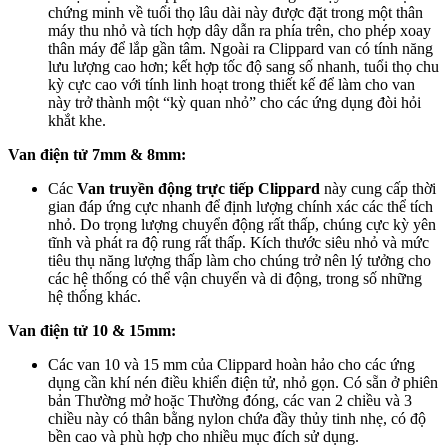
chứng minh về tuổi thọ lâu dài này được đặt trong một thân
máy thu nhỏ và tích hợp dây dẫn ra phía trên, cho phép xoay
thân máy để lắp gần tâm. Ngoài ra Clippard van có tính năng
lưu lượng cao hơn; kết hợp tốc độ sang số nhanh, tuổi thọ chu
kỳ cực cao với tính linh hoạt trong thiết kế để làm cho van
này trở thành một “kỳ quan nhỏ” cho các ứng dụng đòi hỏi
khắt khe.
Van điện tử 7mm & 8mm:
Các
Van truyền động trực tiếp Clippard
này cung cấp thời
gian đáp ứng cực nhanh để định lượng chính xác các thể tích
nhỏ. Do trọng lượng chuyển động rất thấp, chúng cực kỳ yên
tĩnh và phát ra độ rung rất thấp. Kích thước siêu nhỏ và mức
tiêu thụ năng lượng thấp làm cho chúng trở nên lý tưởng cho
các hệ thống có thể vận chuyển và di động, trong số những
hệ thống khác.
Van điện tử 10 & 15mm:
Các van 10 và 15 mm của Clippard hoàn hảo cho các ứng
dụng cần khí nén điều khiển điện tử, nhỏ gọn. Có sẵn ở phiên
bản Thường mở hoặc Thường đóng, các van 2 chiều và 3
chiều này có thân bằng nylon chứa đầy thủy tinh nhẹ, có độ
bền cao và phù hợp cho nhiều mục đích sử dụng.