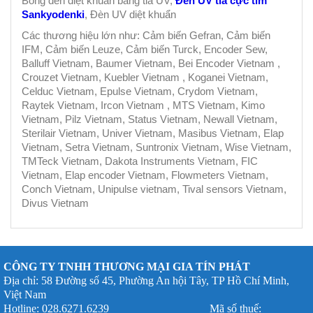
Bóng đèn diệt khuẩn bằng tia UV,
Đèn UV tia cực tím
Sankyodenki
, Đèn UV diệt khuẩn
Các thương hiệu lớn như: Cảm biến Gefran, Cảm biến
IFM, Cảm biến Leuze, Cảm biến Turck, Encoder Sew,
Balluff Vietnam, Baumer Vietnam, Bei Encoder Vietnam ,
Crouzet Vietnam, Kuebler Vietnam , Koganei Vietnam,
Celduc Vietnam, Epulse Vietnam, Crydom Vietnam,
Raytek Vietnam, Ircon Vietnam , MTS Vietnam, Kimo
Vietnam, Pilz Vietnam, Status Vietnam, Newall Vietnam,
Sterilair Vietnam, Univer Vietnam, Masibus Vietnam, Elap
Vietnam, Setra Vietnam, Suntronix Vietnam, Wise Vietnam,
TMTeck Vietnam, Dakota Instruments Vietnam, FIC
Vietnam, Elap encoder Vietnam, Flowmeters Vietnam,
Conch Vietnam, Unipulse vietnam, Tival sensors Vietnam,
Divus Vietnam
CÔNG TY TNHH THƯƠNG MẠI GIA TÍN PHÁT
Địa chỉ: 58 Đường số 45, Phường An hội Tây, TP Hồ Chí Minh,
Việt Nam
Hotline: 028.6271.6239 Mã số thuế: