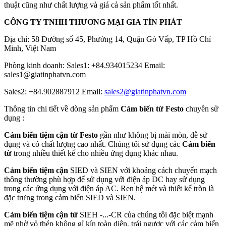
thuật cũng như chất lượng và giá cả sản phẩm tốt nhất.
CÔNG TY TNHH THƯƠNG MẠI GIA TÍN PHÁT
Địa chỉ: 58 Đường số 45, Phường 14, Quận Gò Vấp, TP Hồ Chí
Minh, Việt Nam
Phòng kinh doanh: Sales1: +84.934015234 Email:
sales1@giatinphatvn.com
Sales2: +84.902887912 Email:
sales2@giatinphatvn.com
Thông tin chi tiết về dòng sản phẩm
Cảm biến từ Festo
chuyên sử
dụng :
Cảm biến tiệm cận từ Festo
gần như không bị mài mòn, dễ sử
dụng và có chất lượng cao nhất. Chúng tôi sử dụng các
Cảm biến
từ
trong nhiều thiết kế cho nhiều ứng dụng khác nhau.
Cảm biến tiệm cận
SIED và SIEN với khoảng cách chuyển mạch
thông thường phù hợp để sử dụng với điện áp DC hay sử dụng
trong các ứng dụng với điện áp AC. Ren hệ mét và thiết kế tròn là
đặc trưng trong cảm biến SIED và SIEN.
Cảm biến tiệm cận từ
SIEH -...-CR của chúng tôi đặc biệt mạnh
mẽ nhờ vỏ thép không gỉ kín toàn diện, trái ngược với các cảm biến