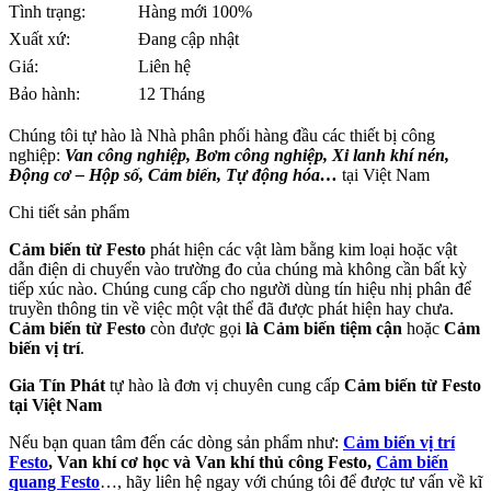
Tình trạng:
Hàng mới 100%
Xuất xứ:
Đang cập nhật
Giá:
Liên hệ
Bảo hành:
12 Tháng
Chúng tôi tự hào là Nhà phân phối hàng đầu các thiết bị công
nghiệp:
Van công nghiệp, Bơm công nghiệp, Xi lanh khí nén,
Động cơ – Hộp số, Cảm biến, Tự động hóa…
tại Việt Nam
Chi tiết sản phẩm
Cảm biến từ Festo
phát hiện các vật làm bằng kim loại hoặc vật
dẫn điện di chuyển vào trường đo của chúng mà không cần bất kỳ
tiếp xúc nào. Chúng cung cấp cho người dùng tín hiệu nhị phân để
truyền thông tin về việc một vật thể đã được phát hiện hay chưa.
Cảm biến từ
Festo
còn được gọi
là Cảm biến tiệm cận
hoặc
Cảm
biến vị trí
.
Gia Tín Phát
tự hào là đơn vị chuyên cung cấp
Cảm biến từ Festo
tại Việt Nam
Nếu bạn quan tâm đến các dòng sản phẩm như:
Cảm biến vị trí
Festo
, Van khí cơ học và Van khí thủ công Festo,
Cảm biến
quang Festo
…, hãy liên hệ ngay với chúng tôi để được tư vấn về kĩ