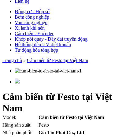
Liên hệ
Động cơ - Hộp số
Bơm công nghiệp
Van công nghiệp
Xi lanh khí nén
Cảm biến - Encoder
Khớp nối quay - Dây đai truyền động
Hệ thống đèn UV diệt khuẩn
Tự động hóa tổng hợp
Trang chủ
»
Cảm biến từ Festo tại Việt Nam
Cảm biến từ Festo tại Việt
Nam
Model:
Cảm biến từ Festo tại Việt Nam
Hãng sản xuất:
Festo
Nhà phân phối:
Gia Tin Phat Co., Ltd