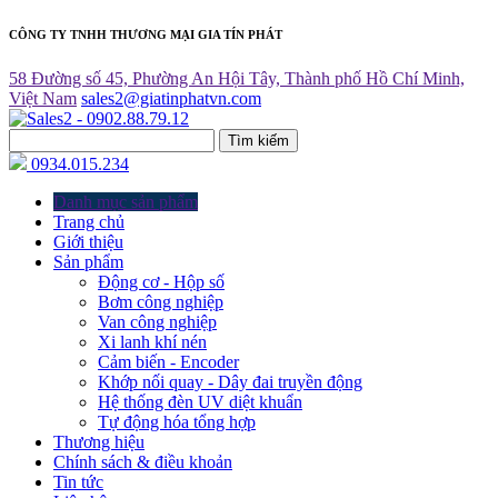
CÔNG TY TNHH THƯƠNG MẠI GIA TÍN PHÁT
58 Đường số 45, Phường An Hội Tây, Thành phố Hồ Chí Minh,
Việt Nam
sales2@giatinphatvn.com
Tìm kiếm
0934.015.234
Danh mục sản phẩm
Trang chủ
Giới thiệu
Sản phẩm
Động cơ - Hộp số
Bơm công nghiệp
Van công nghiệp
Xi lanh khí nén
Cảm biến - Encoder
Khớp nối quay - Dây đai truyền động
Hệ thống đèn UV diệt khuẩn
Tự động hóa tổng hợp
Thương hiệu
Chính sách & điều khoản
Tin tức