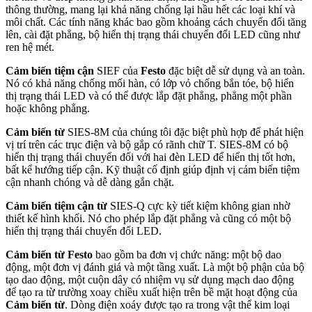
thông thường, mang lại khả năng chống lại hầu hết các loại khí và
môi chất. Các tính năng khác bao gồm khoảng cách chuyển đổi tăng
lên, cài đặt phẳng, bộ hiển thị trạng thái chuyển đổi LED cũng như
ren hệ mét.
Cảm biến tiệm cận
SIEF của
Festo
đặc biệt dễ sử dụng và an toàn.
Nó có khả năng chống mối hàn, có lớp vỏ chống bắn tóe, bộ hiển
thị trạng thái LED và có thể được lắp đặt phẳng, phẳng một phần
hoặc không phẳng.
Cảm biến từ
SIES-8M của chúng tôi đặc biệt phù hợp để phát hiện
vị trí trên các trục điện và bộ gắp có rãnh chữ T. SIES-8M có bộ
hiển thị trạng thái chuyển đổi với hai đèn LED để hiển thị tốt hơn,
bất kể hướng tiếp cận. Kỹ thuật cố định giúp định vị cảm biến tiệm
cận nhanh chóng và dễ dàng gắn chặt.
Cảm biến tiệm cận
từ
SIES-Q cực kỳ tiết kiệm không gian nhờ
thiết kế hình khối. Nó cho phép lắp đặt phẳng và cũng có một bộ
hiển thị trạng thái chuyển đổi LED.
Cảm biến từ
Festo
bao gồm ba đơn vị chức năng: một bộ dao
động, một đơn vị đánh giá và một tầng xuất. Là một bộ phận của bộ
tạo dao động, một cuộn dây có nhiệm vụ sử dụng mạch dao động
để tạo ra từ trường xoay chiều xuất hiện trên bề mặt hoạt động của
Cảm biến từ
. Dòng điện xoáy được tạo ra trong vật thể kim loại