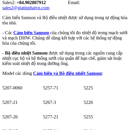
Sales2:
+84.902887912
Email:
sales2@giatinphatvn.com
Cảm biến Samson và Bộ điều nhiệt được sử dụng trong tự động hóa
tòa nhà.
- Các
Cảm biến Samson
của chúng tôi đo nhiệt độ trong mạch sưởi
và mạch DHW. Chúng dễ dàng kết hợp với các hệ thống tự động
hóa của chúng tôi.
-
Bộ điều nhiệt Samson
được sử dụng trong các nguồn cung cấp
nhiệt cục bộ và hệ thống sưởi của quận để hạn chế, giám sát hoặc
kiểm soát nhiệt độ trong đường ống.
Model các dòng
Cảm biến và Bộ điều nhiệt Samson
:
5207-0060
5257-71
5225
5207-21
5267-3
5226
5207-26
5277-21
5255