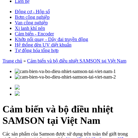
Liên hệ
Động cơ - Hộp số
Bơm công nghiệp
Van công nghiệp
Xi lanh khí nén
Cảm biến - Encoder
Khớp nối quay - Dây đai truyền động
Hệ thống đèn UV diệt khuẩn
Tự động hóa tổng hợp
Trang chủ
»
Cảm biến và bộ điều nhiệt SAMSON tại Việt Nam
Cảm biến và bộ điều nhiệt
SAMSON tại Việt Nam
Các sản phẩm của Samson được sử dụng trên toàn thế giới trong