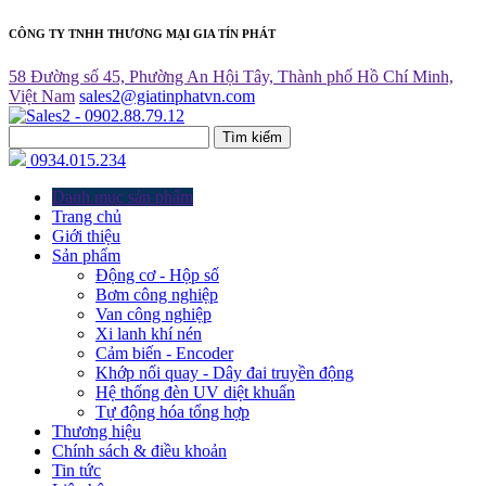
CÔNG TY TNHH THƯƠNG MẠI GIA TÍN PHÁT
58 Đường số 45, Phường An Hội Tây, Thành phố Hồ Chí Minh,
Việt Nam
sales2@giatinphatvn.com
Tìm kiếm
0934.015.234
Danh mục sản phẩm
Trang chủ
Giới thiệu
Sản phẩm
Động cơ - Hộp số
Bơm công nghiệp
Van công nghiệp
Xi lanh khí nén
Cảm biến - Encoder
Khớp nối quay - Dây đai truyền động
Hệ thống đèn UV diệt khuẩn
Tự động hóa tổng hợp
Thương hiệu
Chính sách & điều khoản
Tin tức