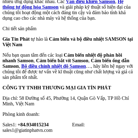
nhiều ứng dụng khác nhau. Các
Van điều khiển Samson
,
Hệ
thống tự động hóa Samson
và giải pháp kỹ thuật số hiện đại của
chúng tôi hoạt động một cách đáng tin cậy và đảm bảo tính khả
dụng cao cho các nhà máy và hệ thống của bạn.
Chi tiết sản phẩm
Gia Tín Phát
tự hào là
Cảm biến và bộ điều nhiệt SAMSON tại
Việt Nam
Nếu bạn quan tâm đến các loại
Cảm biến nhiệt độ phản hồi
nhanh Samson
,
Cảm biến bắt vít Samson
,
Cảm biến ống dẫn
Samson
,
Bộ điều chỉnh nhiệt độ Samson
…, hãy liên hệ ngay với
chúng tôi để được tư vấn về kĩ thuật cũng như chất lượng và giá cả
sản phẩm tốt nhất.
CÔNG TY TNHH THƯƠNG MẠI GIA TÍN PHÁT
Địa chỉ: 58 Đường số 45, Phường 14, Quận Gò Vấp, TP Hồ Chí
Minh, Việt Nam
Phòng kinh doanh:
Sales1:
+84.934015234
Email:
sales1@giatinphatvn.com