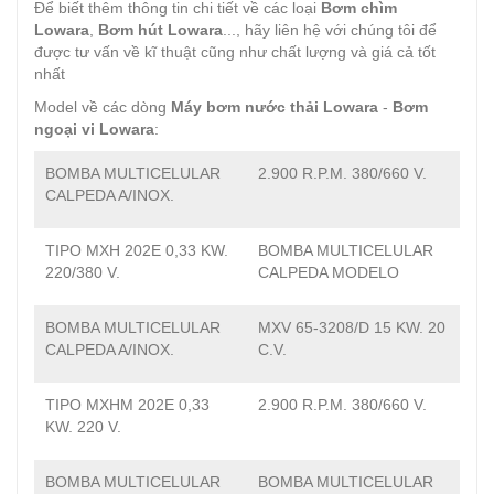
Để biết thêm thông tin chi tiết về các loại
Bơm chìm
Lowara
,
Bơm hút Lowara
..., hãy liên hệ với chúng tôi để
được tư vấn về kĩ thuật cũng như chất lượng và giá cả tốt
nhất
Model về các dòng
Máy bơm nước thải Lowara
-
Bơm
ngoại vi Lowara
:
BOMBA MULTICELULAR
2.900 R.P.M. 380/660 V.
CALPEDA A/INOX.
TIPO MXH 202E 0,33 KW.
BOMBA MULTICELULAR
220/380 V.
CALPEDA MODELO
BOMBA MULTICELULAR
MXV 65-3208/D 15 KW. 20
CALPEDA A/INOX.
C.V.
TIPO MXHM 202E 0,33
2.900 R.P.M. 380/660 V.
KW. 220 V.
BOMBA MULTICELULAR
BOMBA MULTICELULAR