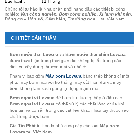
Bảo hành:
12 Tháng
Chúng tôi tự hào là Nhà phân phối hàng đầu các thiết bị công
nghiệp:
Van công nghiệp, Bơm công nghiệp, Xi lanh khí nén,
Động cơ – Hộp số, Cảm biến, Tự động hóa…
tại Việt Nam
CHI TIẾT SẢN PHẨM
Bơm nước thải Lowara
và
Bơm nước thải chìm Lowara
được thực hiện trong thời gian dài không bị tắc trong các
dịch vụ xây dựng thương mại và nhà ở.
Phạm vi bao gồm
Máy bơm Lowara
bằng thép không gỉ một
pha, máy bơm mài với hệ thống máy cắt hiện đại và máy
bơm không làm sạch gang tự động mạnh mẽ.
Bơm ngoại vi Lowara
để bơm lưu lượng thấp ở đầu cao.
Bơm ngoại vi Lowara
có thể xử lý các chất lỏng chứa khí
hòa tan và có sẵn trong các vật liệu khác nhau tùy thuộc vào
chất lỏng được bơm.
Gia Tín Phát
tự hào là nhà cung cấp các loại
Máy bơm
Lowara tại Việt Nam