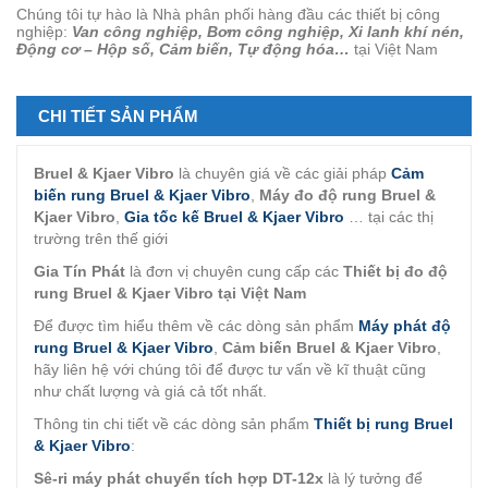
Chúng tôi tự hào là Nhà phân phối hàng đầu các thiết bị công
nghiệp:
Van công nghiệp, Bơm công nghiệp, Xi lanh khí nén,
Động cơ – Hộp số, Cảm biến, Tự động hóa…
tại Việt Nam
CHI TIẾT SẢN PHẨM
Bruel & Kjaer Vibro
là chuyên giá về các giải pháp
Cảm
biến rung Bruel & Kjaer Vibro
,
Máy đo độ rung Bruel &
Kjaer Vibro
,
Gia tốc kế Bruel & Kjaer Vibro
… tại các thị
trường trên thế giới
Gia Tín Phát
là đơn vị chuyên cung cấp các
Thiết bị đo độ
rung Bruel & Kjaer Vibro tại Việt Nam
Để được tìm hiểu thêm về các dòng sản phẩm
Máy phát độ
rung Bruel & Kjaer Vibro
,
Cảm biến Bruel & Kjaer Vibro
,
hãy liên hệ với chúng tôi để được tư vấn về kĩ thuật cũng
như chất lượng và giá cả tốt nhất.
Thông tin chi tiết về các dòng sản phẩm
Thiết bị rung Bruel
& Kjaer Vibro
:
Sê-ri máy phát chuyển tích hợp DT-12x
là lý tưởng để