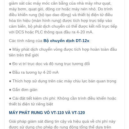
giám sát các máy móc cân bằng của nhà máy như quạt,
máy bơm, quạt gió, động cơ hoặc máy nén nhỏ. Do trình
điều khiển rung (bộ tạo dao động) và thiết bị điện tử điều
hòa tín hiệu (màn hình rung) được tích hợp trực tiếp vào
cảm biến, bộ phát dịch chuyển có thể được kết nối trực tiếp
với DCS hoặc PLC thông qua đầu ra 4-20 mA.
Các tính năng của
Bộ chuyển dịch DT-12x
:
● Máy phát dịch chuyển vòng được tích hợp hoàn toàn đầu
tiên trên thế giới
● Đo vị trí trục dọc và độ rung trục tương đối
● Đầu ra tương tự 4-20 mA
● Thích hợp sử dụng trên các máy chịu lực bán quan trọng
● Gắn đơn giản
● Cài đặt tiết kiệm chi phí: Không cần trình điều khiển hoặc
thiết bị điện tử riêng biệt
MÁY PHÁT RUNG VỎ VT-110 VÀ VT-120
Giải pháp giám sát đáng tin cậy và hiệu quả về chi phí này
được sử dụng cho phép đo rung động tổng thể dựa trên