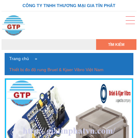
CÔNG TY TNHH THƯƠNG MẠI GIA TÍN PHÁT
TÌM KIẾM
Trang chủ
»
Thiết bị đo độ rung Bruel & Kjaer Vibro Việt Nam