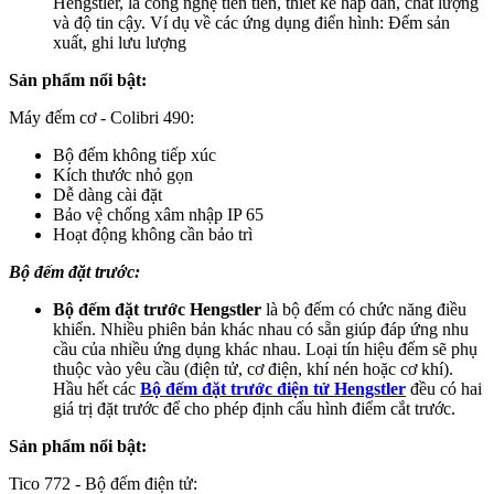
Hengstler, là công nghệ tiên tiến, thiết kế hấp dẫn, chất lượng
và độ tin cậy. Ví dụ về các ứng dụng điển hình: Đếm sản
xuất, ghi lưu lượng
Sản phẩm nổi bật:
Máy đếm cơ - Colibri 490:
Bộ đếm không tiếp xúc
Kích thước nhỏ gọn
Dễ dàng cài đặt
Bảo vệ chống xâm nhập IP 65
Hoạt động không cần bảo trì
Bộ đếm đặt trước:
Bộ đếm đặt trước Hengstler
là bộ đếm có chức năng điều
khiển. Nhiều phiên bản khác nhau có sẵn giúp đáp ứng nhu
cầu của nhiều ứng dụng khác nhau. Loại tín hiệu đếm sẽ phụ
thuộc vào yêu cầu (điện tử, cơ điện, khí nén hoặc cơ khí).
Hầu hết các
Bộ đếm đặt trước điện tử Hengstler
đều có hai
giá trị đặt trước để cho phép định cấu hình điểm cắt trước.
Sản phẩm nổi bật:
Tico 772 - Bộ đếm điện tử: