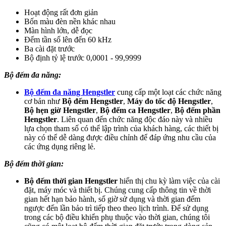
Hoạt động rất đơn giản
Bốn màu đèn nền khác nhau
Màn hình lớn, dễ đọc
Đếm tần số lên đến 60 kHz
Ba cài đặt trước
Bộ định tỷ lệ trước 0,0001 - 99,9999
Bộ đếm đa năng:
Bộ đếm đa năng Hengstler
cung cấp một loạt các chức năng
cơ bản như
Bộ đếm Hengstler
,
Máy đo tốc độ Hengstler
,
Bộ hẹn giờ Hengstler
,
Bộ đếm ca Hengstler
,
Bộ đếm phần
Hengstler
. Liên quan đến chức năng độc đáo này và nhiều
lựa chọn tham số có thể lập trình của khách hàng, các thiết bị
này có thể dễ dàng được điều chỉnh để đáp ứng nhu cầu của
các ứng dụng riêng lẻ.
Bộ đếm thời gian:
Bộ đếm thời gian Hengstler
hiển thị chu kỳ làm việc của cài
đặt, máy móc và thiết bị. Chúng cung cấp thông tin về thời
gian hết hạn bảo hành, số giờ sử dụng và thời gian đếm
ngược đến lần bảo trì tiếp theo theo lịch trình. Để sử dụng
trong các bộ điều khiển phụ thuộc vào thời gian, chúng tôi