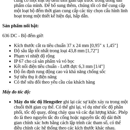
cũng có một loạt bộ đếm thời gian đặt trước trong dòng sản
phẩm của mình. Để bổ sung thêm, chúng tôi có thể cung cấp
một loạt bộ đếm thời gian cung cấp các tùy chọn cấu hình linh
hoạt trong một thiết kế hiện đại, hấp dẫn.
Sản phẩm nổi bật:
636 DC - Bộ đếm giờ:
Kích thước cắt ra tiêu chuẩn 37 x 24 mm [0,95" x 1,45"]
Độ sâu lắp tốt nhất trong loại 43,8 mm [1,72"]
Phạm vi nhiệt độ rộng
IP 67 cho cả sản phẩm và vỏ bọc
Kết nối điện tiêu chuẩn - Lưỡi đực 6,3 mm [1/4"]
Độ ổn định rung động cao và khả năng chống sốc
Sự tiêu thụ ít điện năng
Có thể sửa đổi theo yêu cầu của khách hàng
Máy đo tốc độ:
Máy đo tốc độ Hengstler
ghi lại các sự kiện xảy ra trong một
chuỗi thời gian cụ thể. Có thể ghi lại, ví dụ như tốc độ phân
phối, tốc độ quay, dòng chảy qua và các đại lượng khác. Phép
đo là theo nguyên tắc đo cổng hoặc nguyên tắc độ dài thời
gian chính xác hơn bằng cách lập trình các tham số, có thể
điều chỉnh các hệ thống theo các kích thước khác nhau.