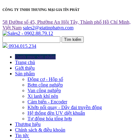
CÔNG TY TNHH THƯƠNG MẠI GIA TÍN PHÁT
58 Đường số 45, Phường An Hội Tây, Thành phố Hồ Chí Minh,
Việt Nam
sales2@giatinphatvn.com
Tìm kiếm
0934.015.234
Danh mục sản phẩm
Trang chủ
Giới thiệu
Sản phẩm
Động cơ - Hộp số
Bơm công nghiệp
Van công nghiệp
Xi lanh khí nén
Cảm biến - Encoder
Khớp nối quay - Dây đai truyền động
Hệ thống đèn UV diệt khuẩn
Tự động hóa tổng hợp
Thương hiệu
Chính sách & điều khoản
Tin tức