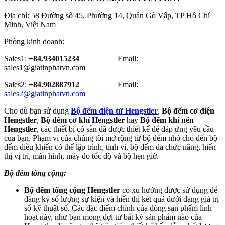
Địa chỉ: 58 Đường số 45, Phường 14, Quận Gò Vấp, TP Hồ Chí
Minh, Việt Nam
Phòng kinh doanh:
Sales1:
+84.934015234
Email:
sales1@giatinphatvn.com
Sales2:
+84.902887912
Email:
sales2@giatinphatvn.com
Cho dù bạn sử dụng
Bộ đếm điện tử Hengstler
,
Bộ đếm cơ điện
Hengstler
,
Bộ đếm cơ khí Hengstler
hay
Bộ đếm khí nén
Hengstler
, các thiết bị có sẵn đã được thiết kế để đáp ứng yêu cầu
của bạn. Phạm vi của chúng tôi mở rộng từ bộ đếm nhỏ cho đến bộ
đếm điều khiển có thể lập trình, tinh vi, bộ đếm đa chức năng, hiển
thị vị trí, màn hình, máy đo tốc độ và bộ hẹn giờ.
Bộ đếm tổng cộng:
Bộ đếm tổng cộng Hengstler
có xu hướng được sử dụng để
đăng ký số lượng sự kiện và hiển thị kết quả dưới dạng giá trị
số kỹ thuật số. Các đặc điểm chính của dòng sản phẩm linh
hoạt này, như bạn mong đợi từ bất kỳ sản phẩm nào của