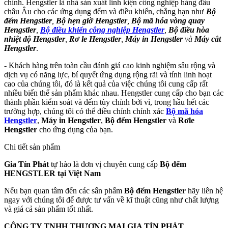
chỉnh. Hengstler là nhà sản xuất linh kiện công nghiệp hàng đầu
châu Âu cho các ứng dụng đếm và điều khiển, chẳng hạn như
Bộ
đếm Hengstler
,
Bộ hẹn giờ Hengstler
,
Bộ mã hóa vòng quay
Hengstler
,
Bộ điều khiển công nghiệp Hengstler
,
Bộ điều hòa
nhiệt độ Hengstler
,
Rơ le Hengstler
,
Máy in Hengstler
và
Máy cắt
Hengstler
.
- Khách hàng trên toàn cầu đánh giá cao kinh nghiệm sâu rộng và
dịch vụ có năng lực, bí quyết ứng dụng rộng rãi và tính linh hoạt
cao của chúng tôi, đó là kết quả của việc chúng tôi cung cấp rất
nhiều biến thể sản phẩm khác nhau. Hengstler cung cấp cho bạn các
thành phần kiểm soát và đếm tùy chỉnh bởi vì, trong hầu hết các
trường hợp, chúng tôi có thể điều chỉnh chính xác
Bộ mã hóa
Hengstler
,
Máy in Hengstler
,
Bộ đếm Hengstler
và
Rơle
Hengstler
cho ứng dụng của bạn.
Chi tiết sản phẩm
Gia Tín Phát
tự hào là đơn vị chuyên cung cấp
Bộ đếm
HENGSTLER tại Việt Nam
Nếu bạn quan tâm đến các sẩn phẩm
Bộ đếm Hengstler
hãy liên hệ
ngay với chúng tôi để được tư vấn về kĩ thuật cũng như chất lượng
và giá cả sản phẩm tốt nhất.
CÔNG TY TNHH THƯƠNG MẠI GIA TÍN PHÁT