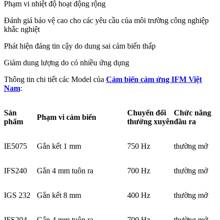
Phạm vi nhiệt độ hoạt động rộng
Đánh giá bảo vệ cao cho các yêu cầu của môi trường công nghiệp
khắc nghiệt
Phát hiện đáng tin cậy do dung sai cảm biến thấp
Giảm dung lượng do có nhiều ứng dụng
Thông tin chi tiết các Model của
Cảm biến cảm ứng IFM Việt
Nam
:
Sản
Chuyển đổi
Chức năng
Phạm vi cảm biến
phẩm
thường xuyên
đầu ra
IE5075
Gắn kết 1 mm
750 Hz
thường mở
IFS240
Gắn 4 mm tuôn ra
700 Hz
thường mở
IGS 232
Gắn kết 8 mm
400 Hz
thường mở
IFS204
Gắn 4 mm tuôn ra
700 Hz
thường mở