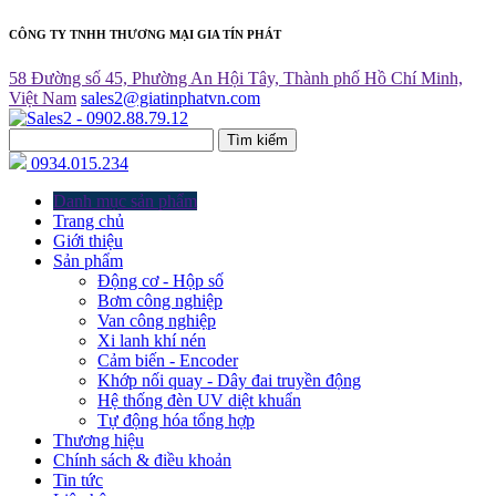
CÔNG TY TNHH THƯƠNG MẠI GIA TÍN PHÁT
58 Đường số 45, Phường An Hội Tây, Thành phố Hồ Chí Minh,
Việt Nam
sales2@giatinphatvn.com
Tìm kiếm
0934.015.234
Danh mục sản phẩm
Trang chủ
Giới thiệu
Sản phẩm
Động cơ - Hộp số
Bơm công nghiệp
Van công nghiệp
Xi lanh khí nén
Cảm biến - Encoder
Khớp nối quay - Dây đai truyền động
Hệ thống đèn UV diệt khuẩn
Tự động hóa tổng hợp
Thương hiệu
Chính sách & điều khoản
Tin tức