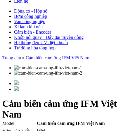
Liên hệ
Động cơ - Hộp số
Bơm công nghiệp
Van công nghiệp
Xi lanh khí nén
Cảm biến - Encoder
Khớp nối quay - Dây đai truyền động
Hệ thống đèn UV diệt khuẩn
Tự động hóa tổng hợp
Trang chủ
»
Cảm biến cảm ứng IFM Việt Nam
Cảm biến cảm ứng IFM Việt
Nam
Model:
Cảm biến cảm ứng IFM Việt Nam
Hãng sản xuất:
IFM