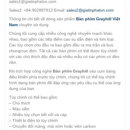
sales1@giatinphatvn.com
Sales2: +84.902887912 Email:
sales2@giatinphatvn.com
Thông tin chi tiết về dòng sản phẩm
Bàn phím Grayhill Việt
Nam
chuyên sử dụng
Chúng tôi cung cấp nhiều công nghệ chuyển mạch khác
nhau, bao gồm các tiếp điểm cao su dẫn điện và kim loại.
Các tùy chọn cho đầu ra bao gồm đầu ra ma trận và bus
chung/cực đơn. Tất cả các bàn phím có thể được tùy chỉnh
với các chú thích độc đáo và nhiều mẫu có các phím có đèn
nền.
Khi tích hợp công nghệ
Bàn phím
Grayhill
vào cụm bảng
điều khiển phía trước tùy chỉnh, chúng tôi có thể tùy chỉnh
hình dạng bàn phím để đáp ứng các yêu cầu cụ thể của ứng
dụng của bạn.
Tùy chỉnh có thể bao gồm:
– Chú thích
– Màu viền
– Nhiều tùy chọn kết nối và cáp
– Thiết bị điện tử tùy chỉnh
– Chuyển đổi màng, mái vòm hoặc viên carbon