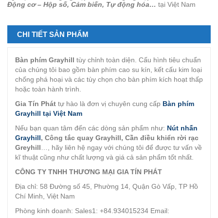
Động cơ – Hộp số, Cảm biến, Tự động hóa…
tại Việt Nam
CHI TIẾT SẢN PHẨM
Bàn phím Grayhill
tùy chỉnh toàn diện. Cấu hình tiêu chuẩn
của chúng tôi bao gồm bàn phím cao su kín, kết cấu kim loại
chống phá hoại và các tùy chọn cho bàn phím kích hoạt thấp
hoặc toàn hành trình.
Gia Tín Phát
tự hào là đơn vị chuyên cung cấp
Bàn phím
Grayhill tại Việt Nam
Nếu bạn quan tâm đến các dòng sản phẩm như:
Nút nhấn
Grayhill
, Công tắc quay Grayhill, Cần điều khiển rời rạc
Greyhill
…, hãy liên hệ ngay với chúng tôi để được tư vấn về
kĩ thuật cũng như chất lượng và giá cả sản phẩm tốt nhất.
CÔNG TY TNHH THƯƠNG MẠI GIA TÍN PHÁT
Địa chỉ: 58 Đường số 45, Phường 14, Quận Gò Vấp, TP Hồ
Chí Minh, Việt Nam
Phòng kinh doanh: Sales1: +84.934015234 Email: