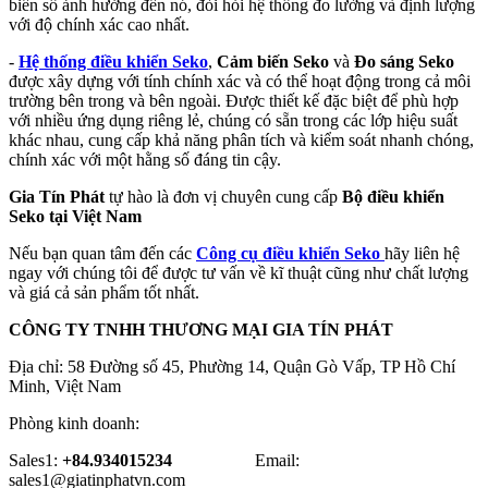
biến số ảnh hưởng đến nó, đòi hỏi hệ thống đo lường và định lượng
với độ chính xác cao nhất.
-
Hệ thống điều khiển Seko
,
Cảm biến Seko
và
Đo sáng Seko
được xây dựng với tính chính xác và có thể hoạt động trong cả môi
trường bên trong và bên ngoài. Được thiết kế đặc biệt để phù hợp
với nhiều ứng dụng riêng lẻ, chúng có sẵn trong các lớp hiệu suất
khác nhau, cung cấp khả năng phân tích và kiểm soát nhanh chóng,
chính xác với một hằng số đáng tin cậy.
Gia Tín Phát
tự hào là đơn vị chuyên cung cấp
Bộ điều khiển
Seko tại Việt Nam
Nếu bạn quan tâm đến các
Công cụ điều khiển Seko
hãy liên hệ
ngay với chúng tôi để được tư vấn về kĩ thuật cũng như chất lượng
và giá cả sản phẩm tốt nhất.
CÔNG TY TNHH THƯƠNG MẠI GIA TÍN PHÁT
Địa chỉ: 58 Đường số 45, Phường 14, Quận Gò Vấp, TP Hồ Chí
Minh, Việt Nam
Phòng kinh doanh:
Sales1:
+84.934015234
Email:
sales1@giatinphatvn.com