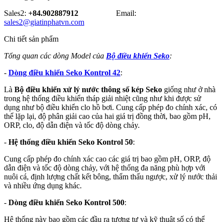
Sales2:
+84.902887912
Email:
sales2@giatinphatvn.com
Chi tiết sản phẩm
Tổng quan các dòng Model của
Bộ điều khiển Seko
:
-
Dòng điều khiển Seko Kontrol 42
:
Là
Bộ điều khiển xử lý nước thông số kép Seko
giống như ở nhà
trong hệ thống điều khiển tháp giải nhiệt cũng như khi được sử
dụng như bộ điều khiển clo hồ bơi. Cung cấp phép đo chính xác, có
thể lặp lại, độ phân giải cao của hai giá trị đồng thời, bao gồm pH,
ORP, clo, độ dẫn điện và tốc độ dòng chảy.
-
Hệ thống điều khiển Seko Kontrol 50
:
Cung cấp phép đo chính xác cao các giá trị bao gồm pH, ORP, độ
dẫn điện và tốc độ dòng chảy, với hệ thống đa năng phù hợp với
nuôi cá, định lượng chất kết bông, thẩm thấu ngược, xử lý nước thải
và nhiều ứng dụng khác.
-
Dòng điều khiển Seko Kontrol 500
:
Hệ thống này bao gồm các đầu ra tương tự và kỹ thuật số có thể