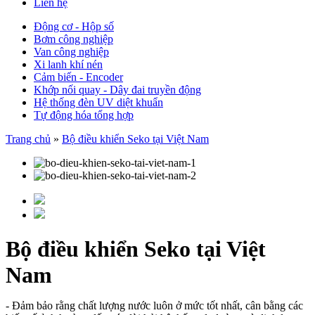
Liên hệ
Động cơ - Hộp số
Bơm công nghiệp
Van công nghiệp
Xi lanh khí nén
Cảm biến - Encoder
Khớp nối quay - Dây đai truyền động
Hệ thống đèn UV diệt khuẩn
Tự động hóa tổng hợp
Trang chủ
»
Bộ điều khiển Seko tại Việt Nam
Bộ điều khiển Seko tại Việt
Nam
- Đảm bảo rằng chất lượng nước luôn ở mức tốt nhất, cân bằng các