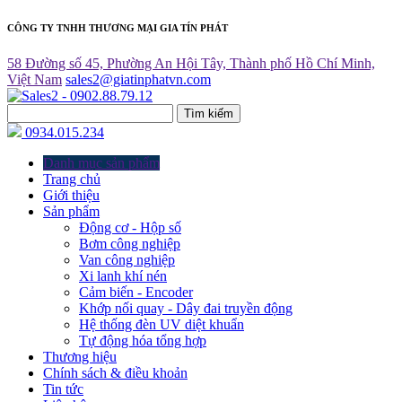
CÔNG TY TNHH THƯƠNG MẠI GIA TÍN PHÁT
58 Đường số 45, Phường An Hội Tây, Thành phố Hồ Chí Minh,
Việt Nam
sales2@giatinphatvn.com
Tìm kiếm
0934.015.234
Danh mục sản phẩm
Trang chủ
Giới thiệu
Sản phẩm
Động cơ - Hộp số
Bơm công nghiệp
Van công nghiệp
Xi lanh khí nén
Cảm biến - Encoder
Khớp nối quay - Dây đai truyền động
Hệ thống đèn UV diệt khuẩn
Tự động hóa tổng hợp
Thương hiệu
Chính sách & điều khoản
Tin tức