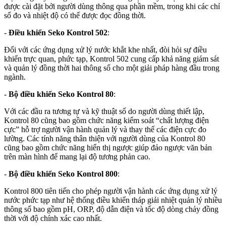
được cài đặt bởi người dùng thông qua phần mềm, trong khi các chỉ
số đo và nhiệt độ có thể được đọc đồng thời.
-
Điều khiển Seko Kontrol 502
:
Đối với các ứng dụng xử lý nước khắt khe nhất, đòi hỏi sự điều
khiển trực quan, phức tạp, Kontrol 502 cung cấp khả năng giám sát
và quản lý đồng thời hai thông số cho một giải pháp hàng đầu trong
ngành.
-
Bộ điều khiển Seko Kontrol 80
:
Với các đầu ra tương tự và kỹ thuật số do người dùng thiết lập,
Kontrol 80 cũng bao gồm chức năng kiểm soát “chất lượng điện
cực” hỗ trợ người vận hành quản lý và thay thế các điện cực đo
lường. Các tính năng thân thiện với người dùng của Kontrol 80
cũng bao gồm chức năng hiển thị ngược giúp đảo ngược văn bản
trên màn hình để mang lại độ tương phản cao.
-
Bộ điều khiển Seko Kontrol 800
:
Kontrol 800 tiên tiến cho phép người vận hành các ứng dụng xử lý
nước phức tạp như hệ thống điều khiển tháp giải nhiệt quản lý nhiều
thông số bao gồm pH, ORP, độ dẫn điện và tốc độ dòng chảy đồng
thời với độ chính xác cao nhất.