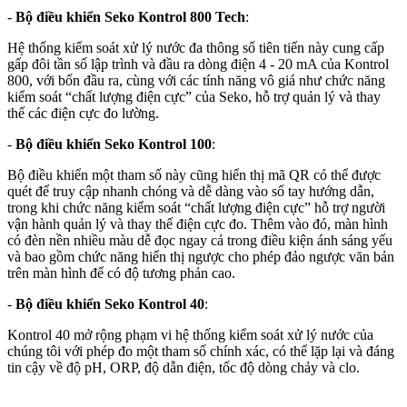
-
Bộ điều khiển Seko Kontrol 800 Tech
:
Hệ thống kiểm soát xử lý nước đa thông số tiên tiến này cung cấp
gấp đôi tần số lập trình và đầu ra dòng điện 4 - 20 mA của Kontrol
800, với bốn đầu ra, cùng với các tính năng vô giá như chức năng
kiểm soát “chất lượng điện cực” của Seko, hỗ trợ quản lý và thay
thế các điện cực đo lường.
-
Bộ điều khiển Seko Kontrol 100
:
Bộ điều khiển một tham số này cũng hiển thị mã QR có thể được
quét để truy cập nhanh chóng và dễ dàng vào sổ tay hướng dẫn,
trong khi chức năng kiểm soát “chất lượng điện cực” hỗ trợ người
vận hành quản lý và thay thế điện cực đo. Thêm vào đó, màn hình
có đèn nền nhiều màu dễ đọc ngay cả trong điều kiện ánh sáng yếu
và bao gồm chức năng hiển thị ngược cho phép đảo ngược văn bản
trên màn hình để có độ tương phản cao.
-
Bộ điều khiển Seko Kontrol 40
:
Kontrol 40 mở rộng phạm vi hệ thống kiểm soát xử lý nước của
chúng tôi với phép đo một tham số chính xác, có thể lặp lại và đáng
tin cậy về độ pH, ORP, độ dẫn điện, tốc độ dòng chảy và clo.