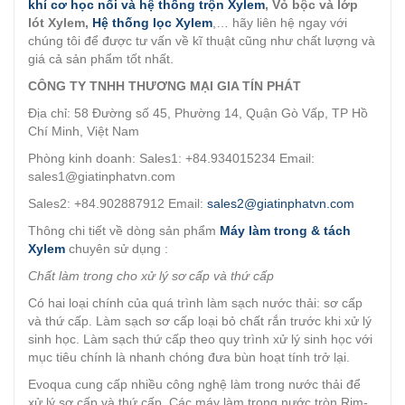
khí cơ học nổi và hệ thống trộn Xylem
, Vỏ bộc và lớp
lót Xylem,
Hệ thống lọc Xylem
,… hãy liên hệ ngay với
chúng tôi để được tư vấn về kĩ thuật cũng như chất lượng và
giá cả sản phẩm tốt nhất.
CÔNG TY TNHH THƯƠNG MẠI GIA TÍN PHÁT
Địa chỉ: 58 Đường số 45, Phường 14, Quận Gò Vấp, TP Hồ
Chí Minh, Việt Nam
Phòng kinh doanh: Sales1: +84.934015234 Email:
sales1@giatinphatvn.com
Sales2: +84.902887912 Email:
sales2@giatinphatvn.com
Thông chi tiết về dòng sản phẩm
Máy làm trong & tách
Xylem
chuyên sử dụng :
Chất làm trong cho xử lý sơ cấp và thứ cấp
Có hai loại chính của quá trình làm sạch nước thải: sơ cấp
và thứ cấp. Làm sạch sơ cấp loại bỏ chất rắn trước khi xử lý
sinh học. Làm sạch thứ cấp theo quy trình xử lý sinh học với
mục tiêu chính là nhanh chóng đưa bùn hoạt tính trở lại.
Evoqua cung cấp nhiều công nghệ làm trong nước thải để
xử lý sơ cấp và thứ cấp. Các máy làm trong nước tròn Rim-