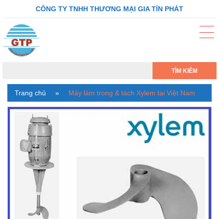
CÔNG TY TNHH THƯƠNG MẠI GIA TÍN PHÁT
TÌM KIẾM
Trang chủ
»
Máy làm trong & tách Xylem tại Việt Nam