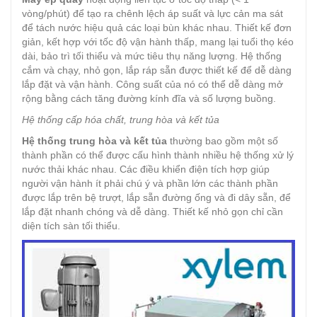
vòng/phút) để tạo ra chênh lệch áp suất và lực cản ma sát
để tách nước hiệu quả các loại bùn khác nhau. Thiết kế đơn
giản, kết hợp với tốc độ vận hành thấp, mang lại tuổi thọ kéo
dài, bảo trì tối thiểu và mức tiêu thụ năng lượng. Hệ thống
cắm và chạy, nhỏ gọn, lắp ráp sẵn được thiết kế để dễ dàng
lắp đặt và vận hành. Công suất của nó có thể dễ dàng mở
rộng bằng cách tăng đường kính đĩa và số lượng buồng.
Hệ thống cấp hóa chất, trung hòa và kết tủa
Hệ thống trung hòa và kết tủa
thường bao gồm một số
thành phần có thể được cấu hình thành nhiều hệ thống xử lý
nước thải khác nhau. Các điều khiển điện tích hợp giúp
người vận hành ít phải chú ý và phần lớn các thành phần
được lắp trên bệ trượt, lắp sẵn đường ống và đi dây sẵn, để
lắp đặt nhanh chóng và dễ dàng. Thiết kế nhỏ gọn chỉ cần
diện tích sàn tối thiểu.​