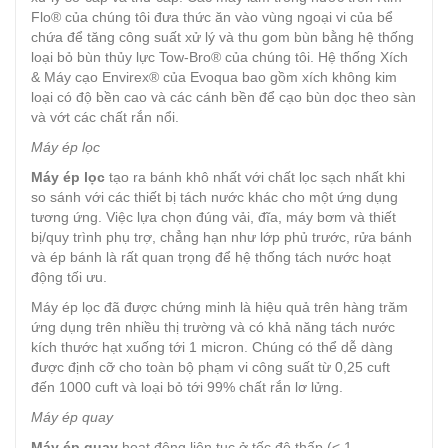
Flo® của chúng tôi đưa thức ăn vào vùng ngoại vi của bể
chứa để tăng công suất xử lý và thu gom bùn bằng hệ thống
loại bỏ bùn thủy lực Tow-Bro® của chúng tôi. Hệ thống Xích
& Máy cạo Envirex® của Evoqua bao gồm xích không kim
loại có độ bền cao và các cánh bền để cạo bùn dọc theo sàn
và vớt các chất rắn nổi.
Máy ép lọc
Máy ép lọc
tạo ra bánh khô nhất với chất lọc sạch nhất khi
so sánh với các thiết bị tách nước khác cho một ứng dụng
tương ứng. Việc lựa chọn đúng vải, đĩa, máy bơm và thiết
bị/quy trình phụ trợ, chẳng hạn như lớp phủ trước, rửa bánh
và ép bánh là rất quan trọng để hệ thống tách nước hoạt
động tối ưu.
Máy ép lọc đã được chứng minh là hiệu quả trên hàng trăm
ứng dụng trên nhiều thị trường và có khả năng tách nước
kích thước hạt xuống tới 1 micron. Chúng có thể dễ dàng
được định cỡ cho toàn bộ phạm vi công suất từ ​​0,25 cuft
đến 1000 cuft và loại bỏ tới 99% chất rắn lơ lửng.
Máy ép quay
Máy ép quay
hoạt động liên tục ở tốc độ thấp (< 1