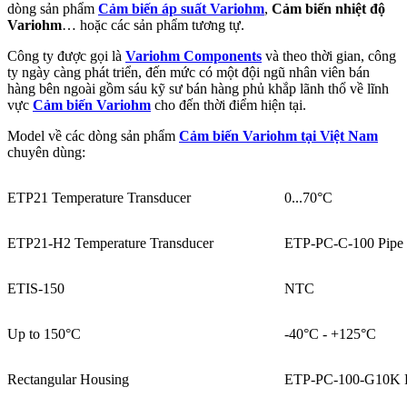
dòng sản phẩm
Cảm biến áp suất Variohm
,
Cảm biến nhiệt độ
Variohm
… hoặc các sản phẩm tương tự.
Công ty được gọi là
Variohm Components
và theo thời gian, công
ty ngày càng phát triển, đến mức có một đội ngũ nhân viên bán
hàng bên ngoài gồm sáu kỹ sư bán hàng phủ khắp lãnh thổ về lĩnh
vực
Cảm biến Variohm
cho đến thời điểm hiện tại.
Model về các dòng sản phẩm
Cảm biến Variohm tại Việt Nam
chuyên dùng:
ETP21 Temperature Transducer
0...70°C
ETP21-H2 Temperature Transducer
ETP-PC-C-100 Pipe 
ETIS-150
NTC
Up to 150°C
-40°C - +125°C
Rectangular Housing
ETP-PC-100-G10K P