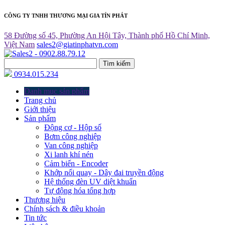
CÔNG TY TNHH THƯƠNG MẠI GIA TÍN PHÁT
58 Đường số 45, Phường An Hội Tây, Thành phố Hồ Chí Minh,
Việt Nam
sales2@giatinphatvn.com
Tìm kiếm
0934.015.234
Danh mục sản phẩm
Trang chủ
Giới thiệu
Sản phẩm
Động cơ - Hộp số
Bơm công nghiệp
Van công nghiệp
Xi lanh khí nén
Cảm biến - Encoder
Khớp nối quay - Dây đai truyền động
Hệ thống đèn UV diệt khuẩn
Tự động hóa tổng hợp
Thương hiệu
Chính sách & điều khoản
Tin tức