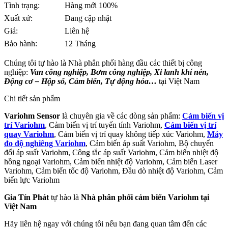
Tình trạng:
Hàng mới 100%
Xuất xứ:
Đang cập nhật
Giá:
Liên hệ
Bảo hành:
12 Tháng
Chúng tôi tự hào là Nhà phân phối hàng đầu các thiết bị công
nghiệp:
Van công nghiệp, Bơm công nghiệp, Xi lanh khí nén,
Động cơ – Hộp số, Cảm biến, Tự động hóa…
tại Việt Nam
Chi tiết sản phẩm
Variohm Sensor
là chuyên gia về các dòng sản phẩm:
Cảm biến vị
trí Variohm
, Cảm biến vị trí tuyến tính Variohm,
Cảm biến vị trí
quay Variohm
, Cảm biến vị trí quay không tiếp xúc Variohm,
Máy
đo độ nghiêng Variohm
, Cảm biến áp suất Variohm, Bộ chuyển
đổi áp suất Variohm, Công tắc áp suất Variohm, Cảm biến nhiệt độ
hồng ngoại Variohm, Cảm biến nhiệt độ Variohm, Cảm biến Laser
Variohm, Cảm biến tốc độ Variohm, Đầu dò nhiệt độ Variohm, Cảm
biến lực Variohm
Gia Tín Phát
tự hào là
Nhà phân phối cảm biến Variohm tại
Việt Nam
Hãy liên hệ ngay với chúng tôi nếu bạn đang quan tâm đến các