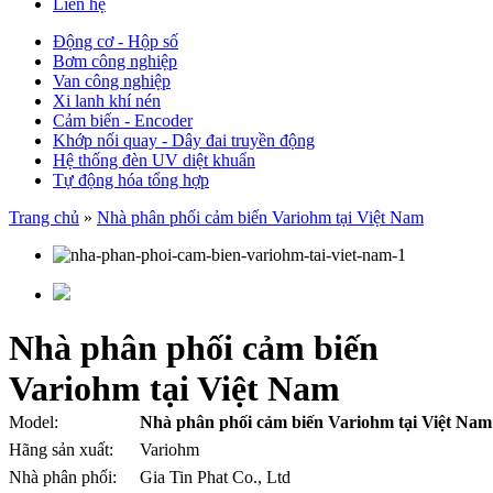
Liên hệ
Động cơ - Hộp số
Bơm công nghiệp
Van công nghiệp
Xi lanh khí nén
Cảm biến - Encoder
Khớp nối quay - Dây đai truyền động
Hệ thống đèn UV diệt khuẩn
Tự động hóa tổng hợp
Trang chủ
»
Nhà phân phối cảm biến Variohm tại Việt Nam
Nhà phân phối cảm biến
Variohm tại Việt Nam
Model:
Nhà phân phối cảm biến Variohm tại Việt Nam
Hãng sản xuất:
Variohm
Nhà phân phối:
Gia Tin Phat Co., Ltd