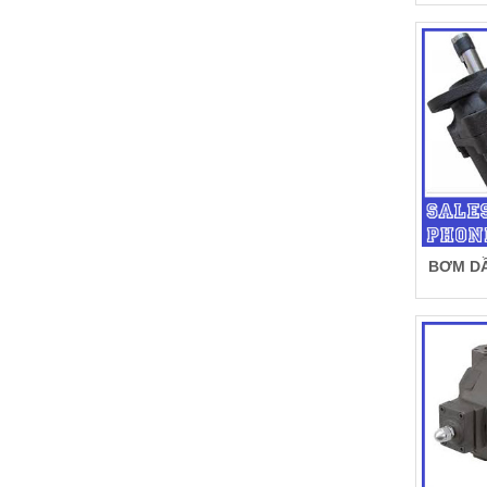
BƠM DẦ