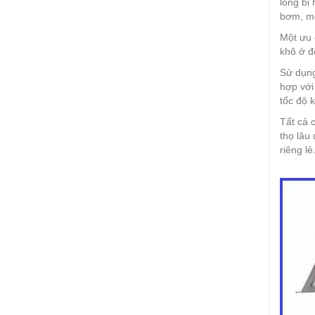
lỏng bị
bơm, m
Một ưu 
khô ở độ
Sử dụng
hợp với
tốc độ 
Tất cả 
thọ lâu
riêng l