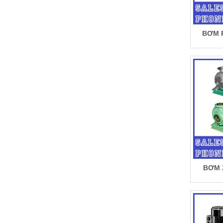
BƠM 
BƠM 