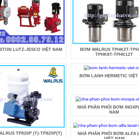
STON LUTZ-JESCO VIỆT NAM
BƠM WALRUS TPHK2T-TPH
TPHK8T-TPHK12T
BƠM LẠNH HERMETIC VIỆT
NHÀ PHÂN PHỐI BƠM INOXPA
NAM
LRUS TP820P (T)-TP825P(T)
NHÀ PHÂN PHỐI BƠM ALFA 
VIỆT NAM