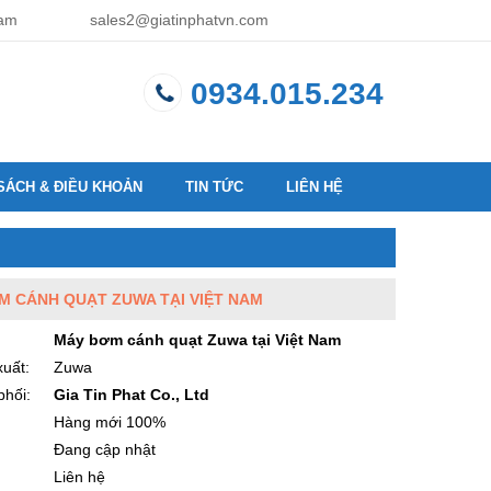
Nam
sales2@giatinphatvn.com
0934.015.234
SÁCH & ĐIỀU KHOẢN
TIN TỨC
LIÊN HỆ
M CÁNH QUẠT ZUWA TẠI VIỆT NAM
Máy bơm cánh quạt Zuwa tại Việt Nam
uất:
Zuwa
phối:
Gia Tin Phat Co., Ltd
:
Hàng mới 100%
Đang cập nhật
Liên hệ