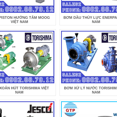
PISTON HƯỚNG TÂM MOOG
BƠM DẦU THỦY LỰC ENERPA
VIỆT NAM
NAM
XOẮN HÚT TORISHIMA VIỆT
BƠM XỬ LÝ NƯỚC TORISHIM
NAM
NAM