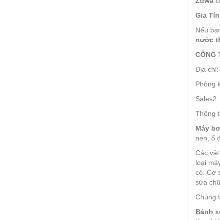
Zuwa
c
Gia Tín
Nếu bạ
nước t
CÔNG 
Địa chỉ
Phòng k
Sales2:
Thông t
Máy bơ
nén, ổ 
Các vật
loại má
có. Cơ 
sửa chữ
Chúng t
Bánh x