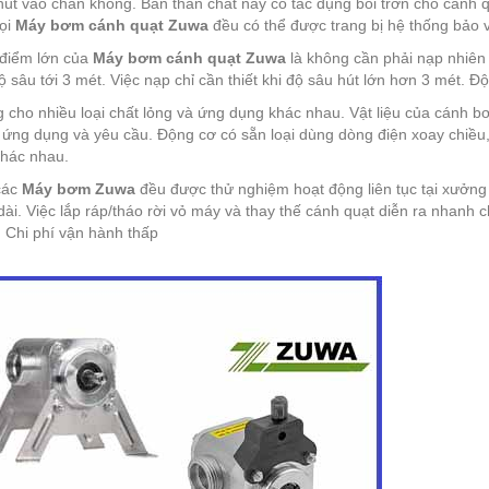
 hút vào chân không. Bản thân chất này có tác dụng bôi trơn cho cánh 
ọi
Máy bơm cánh quạt Zuwa
đều có thể được trang bị hệ thống bảo v
điểm lớn của
Máy bơm cánh quạt Zuwa
là không cần phải nạp nhiên 
 sâu tới 3 mét. Việc nạp chỉ cần thiết khi độ sâu hút lớn hơn 3 mét. Độ 
 cho nhiều loại chất lỏng và ứng dụng khác nhau. Vật liệu của cánh 
 ứng dụng và yêu cầu. Động cơ có sẵn loại dùng dòng điện xoay chiều,
khác nhau.
các
Máy bơm Zuwa
đều được thử nghiệm hoạt động liên tục tại xưởng 
 dài. Việc lắp ráp/tháo rời vỏ máy và thay thế cánh quạt diễn ra nhan
ẻ. Chi phí vận hành thấp