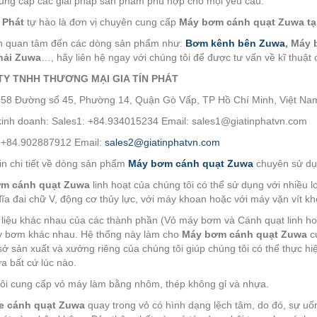
ung cấp các giải pháp sản phẩm phù hợp cho mọi yêu cầu.
 Phát
tự hào là đơn vị chuyên cung cấp
Máy bơm cánh quạt Zuwa tại
n quan tâm đến các dòng sản phẩm như:
Bơm kênh bên Zuwa
, Máy
hải Zuwa
…, hãy liên hệ ngay với chúng tôi để được tư vấn về kĩ thuật
TY TNHH THƯƠNG MẠI GIA TÍN PHÁT
: 58 Đường số 45, Phường 14, Quận Gò Vấp, TP Hồ Chí Minh, Việt Na
inh doanh: Sales1: +84.934015234 Email: sales1@giatinphatvn.com
 +84.902887912 Email:
sales2@giatinphatvn.com
in chi tiết về dòng sản phẩm
Máy bơm cánh quạt Zuwa
chuyên sử d
m cánh quạt Zuwa
linh hoạt của chúng tôi có thể sử dụng với nhiều l
đĩa đai chữ V, động cơ thủy lực, với máy khoan hoặc với máy vặn vít k
 liệu khác nhau của các thành phần (Vỏ máy bơm và Cánh quạt linh hoạ
y bơm khác nhau. Hệ thống này làm cho
Máy bơm cánh quạt Zuwa
củ
sở sản xuất và xưởng riêng của chúng tôi giúp chúng tôi có thể thực h
a bất cứ lúc nào.
ôi cung cấp vỏ máy làm bằng nhôm, thép không gỉ và nhựa.
e cánh quạt Zuwa
quay trong vỏ có hình dạng lệch tâm, do đó, sự uố