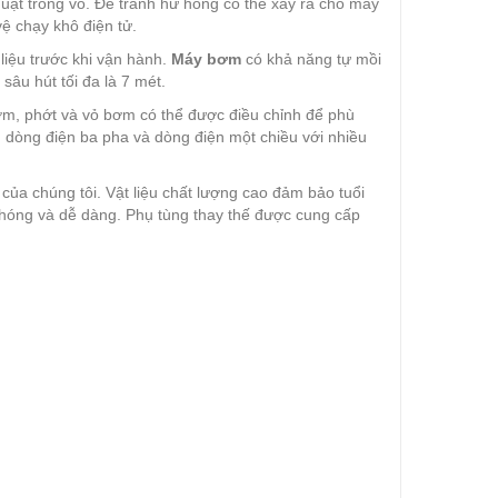
quạt trong vỏ. Để tránh hư hỏng có thể xảy ra cho máy
ệ chạy khô điện tử.
liệu trước khi vận hành.
Máy bơm
có khả năng tự mồi
sâu hút tối đa là 7 mét.
bơm, phớt và vỏ bơm có thể được điều chỉnh để phù
 dòng điện ba pha và dòng điện một chiều với nhiều
của chúng tôi. Vật liệu chất lượng cao đảm bảo tuổi
h chóng và dễ dàng. Phụ tùng thay thế được cung cấp