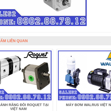
ẨM LIÊN QUAN
ÁNH RĂNG ĐÔI ROQUET TẠI
MÁY BƠM WALRUS VIỆT 
VIỆT NAM