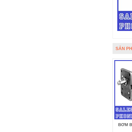
SẢN PH
BƠM B