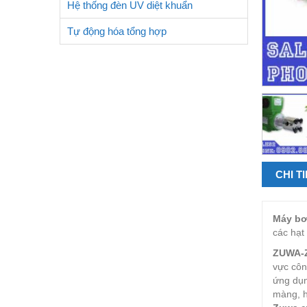
Hệ thống đèn UV diệt khuẩn
Tự động hóa tổng hợp
CHI T
Máy bơ
các hạt
ZUWA-
vực côn
ứng dụn
màng, h