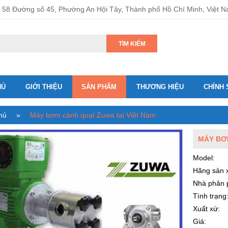
58 Đường số 45, Phường An Hội Tây, Thành phố Hồ Chí Minh, Việt 
TÌM KIẾM
HỦ
GIỚI THIỆU
SẢN PHẨM
THƯƠNG HIỆU
CHÍNH 
hủ
»
Máy bơm cánh quạt Zuwa tại Việt Nam
MÁY BƠ
Model:
Hãng sản x
Nhà phân 
Tình trạng
Xuất xứ:
Giá: