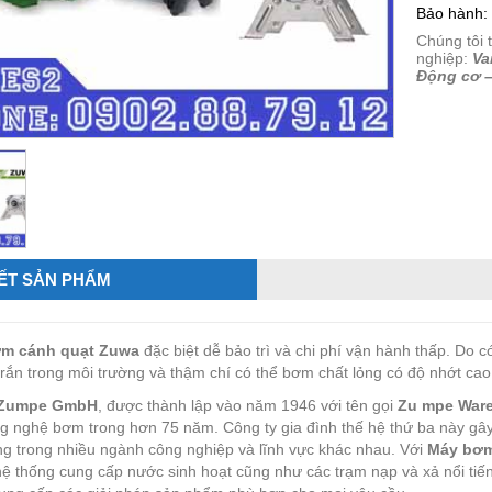
Bảo hành:
Chúng tôi 
nghiệp:
Va
Động cơ 
IẾT SẢN PHẨM
m cánh quạt Zuwa
đặc biệt dễ bảo trì và chi phí vận hành thấp. Do 
 rắn trong môi trường và thậm chí có thể bơm chất lỏng có độ nhớt cao
Zumpe GmbH
, được thành lập vào năm 1946 với tên gọi
Zu mpe War
g nghệ bơm trong hơn 75 năm. Công ty gia đình thế hệ thứ ba này gâ
g trong nhiều ngành công nghiệp và lĩnh vực khác nhau. Với
Máy bơ
ệ thống cung cấp nước sinh hoạt cũng như các trạm nạp và xả nổi tiế