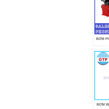
BƠM PI
BƠM WA