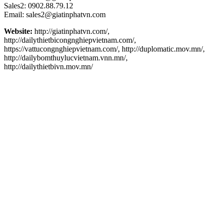
Sales2: 0902.88.79.12
Email: sales2@giatinphatvn.com
Website:
http://giatinphatvn.com/,
http://dailythietbicongnghiepvietnam.com/,
https://vattucongnghiepvietnam.com/, http://duplomatic.mov.mn/,
http://dailybomthuylucvietnam.vnn.mn/,
http://dailythietbivn.mov.mn/