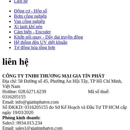
Liên hệ
Động cơ - Hộp số
Bơm công nghiệp
Van công nghiệp
Xi lanh khí nén
Cảm biến - Encoder
Khớp nối quay - Dây đai truyền động
Hệ thống đèn UV diệt khuẩn
Tự động hóa tổng hợp
liên hệ
CÔNG TY TNHH THƯƠNG MẠI GIA TÍN PHÁT
Địa chỉ: 58 Đường số 45, Phường An Hội Tây, TP Hồ Chí Minh,
Việt Nam
Hotline: 028.6271.6239 Mã số thuế:
0316205155
Email: info@giatinphatvn.com
Số ĐKKD: 0316205155 do Sở Kế Hoạch và Đầu Tư TP HCM cấp
ngày 19/03/2020
Phòng kinh doanh:
Sales1: 0934.015.234
Email: sales1@giatinphatvn.com