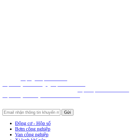
CÔNG TY TNHH THƯƠNG MẠI GIA TÍN PHÁT
Địa chỉ: 58 Đường số 45, Phường An hội Tây, TP Hồ Chí Minh,
Việt Nam
Hotline: 028.6271.6239 Mã số thuế:
0316205155
Email: info@giatinphatvn.com
Số ĐKKD: 0316205155 do Sở Kế Hoạch và Đầu Tư TP HCM cấp
ngày 19/03/2020
Hổ trợ khách hàng:
Sales2: 0902.88.79.12
Email: sales2@giatinphatvn.com
Website:
http://giatinphatvn.com/
,
http://dailythietbicongnghiepvietnam.com/
,
https://vattucongnghiepvietnam.com/,
http://duplomatic.mov.mn/
,
http://dailybomthuylucvietnam.vnn.mn/
,
http://dailythietbivn.mov.mn/
Động cơ - Hộp số
Bơm công nghiệp
Van công nghiệp