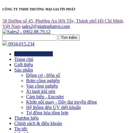
CÔNG TY TNHH THƯƠNG MẠI GIA TÍN PHÁT
58 Đường số 45, Phường An Hội Tây, Thành phố Hồ Chí Minh,
Việt Nam
sales2@giatinphatvn.com
Tìm kiếm
0934.015.234
Danh mục sản phẩm
Trang chủ
Giới thiệu
Sản phẩm
Động cơ - Hộp số
Bơm công nghiệp
Van công nghiệp
Xi lanh khí nén
Cảm biến - Encoder
Khớp nối quay - Dây đai truyền động
Hệ thống đèn UV diệt khuẩn
Tự động hóa tổng hợp
Thương hiệu
Chính sách & điều khoản
Tin tức