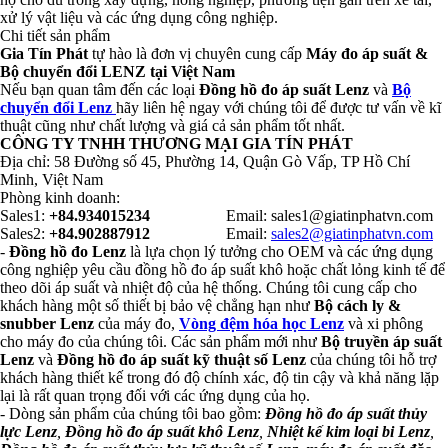
xử lý vật liệu và các ứng dụng công nghiệp.
Chi tiết sản phẩm
Gia Tín Phát
tự hào là đơn vị chuyên cung cấp
Máy đo áp suất &
Bộ chuyển đổi LENZ tại Việt Nam
Nếu bạn quan tâm đến các loại
Đồng hồ đo áp suất Lenz
và
Bộ
chuyển đổi Lenz
hãy liên hệ ngay với chúng tôi để được tư vấn về kĩ
thuật cũng như chất lượng và giá cả sản phẩm tốt nhất.
CÔNG TY TNHH THƯƠNG MẠI GIA TÍN PHÁT
Địa chỉ: 58 Đường số 45, Phường 14, Quận Gò Vấp, TP Hồ Chí
Minh, Việt Nam
Phòng kinh doanh:
Sales1:
+84.934015234
Email: sales1@giatinphatvn.com
Sales2:
+84.902887912
Email:
sales2@giatinphatvn.com
-
Đồng hồ đo Lenz
là lựa chọn lý tưởng cho OEM và các ứng dụng
công nghiệp yêu cầu đồng hồ đo áp suất khô hoặc chất lỏng kinh tế để
theo dõi áp suất và nhiệt độ của hệ thống. Chúng tôi cung cấp cho
khách hàng một số thiết bị bảo vệ chẳng hạn như
Bộ cách ly &
snubber Lenz
của máy đo,
Vòng đệm hóa học Lenz
và xi phông
cho máy đo của chúng tôi. Các sản phẩm mới như
Bộ truyền áp suất
Lenz
và
Đồng hồ đo áp suất kỹ thuật số Lenz
của chúng tôi hỗ trợ
khách hàng thiết kế trong đó độ chính xác, độ tin cậy và khả năng lặp
lại là rất quan trọng đối với các ứng dụng của họ.
- Dòng sản phẩm của chúng tôi bao gồm:
Đồng hồ đo áp suất thủy
lực Lenz
,
Đồng hồ đo áp suất khô Lenz
,
Nhiệt kế kim loại bi Lenz
,