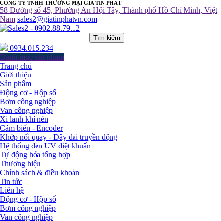
CÔNG TY TNHH THƯƠNG MẠI GIA TÍN PHÁT
58 Đường số 45, Phường An Hội Tây, Thành phố Hồ Chí Minh, Việt
Nam
sales2@giatinphatvn.com
Tìm kiếm
0934.015.234
Danh mục sản phẩm
Trang chủ
Giới thiệu
Sản phẩm
Động cơ - Hộp số
Bơm công nghiệp
Van công nghiệp
Xi lanh khí nén
Cảm biến - Encoder
Khớp nối quay - Dây đai truyền động
Hệ thống đèn UV diệt khuẩn
Tự động hóa tổng hợp
Thương hiệu
Chính sách & điều khoản
Tin tức
Liên hệ
Động cơ - Hộp số
Bơm công nghiệp
Van công nghiệp