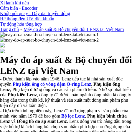
Xi lanh khí nén
Cảm biến - Encoder
Khớp nối quay - Dây đai truyền động
Hệ thống đèn UV diệt khuẩn
Tự động hóa tổng hợp
Trang chủ
»
Máy đo áp suất & Bộ chuyển đổi LENZ tại Việt Nam
Máy đo áp suất & Bộ chuyển đổi
LENZ tại Việt Nam
- Được thành lập vào năm 1946, Lenz tiếp tục là nhà sản xuất độc
quyền
Phụ kiện ống có vòng đệm O-ring Lenz
,
Phụ kiện ống
Lenz
, Phụ kiện đường ống và các sản phẩm đi kèm. Nhờ sự phát triển
của
Phụ kiện Lenz
, công ty đã được toàn ngành công nhận là công ty
hàng đầu trong thiết kế, kỹ thuật và sản xuất một dòng sản phẩm phụ
kiện đầy đủ và toàn diện.
- Dựa trên kinh nghiệm này, Lenz đã mở rộng phạm vi sản phẩm của
mình vào năm 1970 để bao gồm
Bộ lọc Lenz
,
Phụ kiện bình chứa
Lenz
và
Đồng hồ đo áp suất Lenz
. Lenz đóng vai trò hàng đầu trong
việc hỗ trợ khách hàng lựa chọn sản phẩm phù hợp cho ứng dụng của
họ cho dù trong xây dựng, nông nghiệp, phương tiện gắn trên xe tải,