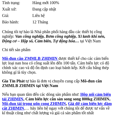
Tình trạng:
Hàng mới 100%
Xuất xứ:
Đang cập nhật
Giá:
Liên hệ
Bảo hành:
12 Tháng
Chúng tôi tự hào là Nhà phân phối hàng đầu các thiết bị công
nghiệp:
Van công nghiệp, Bơm công nghiệp, Xi lanh khí nén,
Động cơ – Hộp số, Cảm biến, Tự động hóa…
tại Việt Nam
Chi tiết sản phẩm
Mô-đun cân ZMMLB ZHIMIN
được thiết kế cho các cảm biến
lực loại nan hoa có công suất lên đến 100 tấn. Cảm biến lực có độ
chính xác cao và độ ổn định cao loại bánh kếp. Kết cấu bằng thép
không gỉ là tùy chọn.
Gia Tín Phát
tự hào là đơn vị chuyên cung cấp
Mô-đun cân
ZMMLB ZHIMIN
tại
Việt Nam
Nếu bạn quan tâm đến các dòng sản phẩm như:
Hộp nối cảm biến
tải
ZHIMIN
, Cảm biến lực cân sàn song song 800kg
ZHIMIN
,
Mô-đun tải trọng uốn cong
ZHIMIN
,
Giá đỡ cảm biến lực dầm
cắt
ZHIMIN
,… hãy liên hệ ngay với chúng tôi để được tư vấn về
kĩ thuật cũng như chất lượng và giá cả sản phẩm tốt nhất