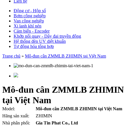
Liên hệ
Động cơ - Hộp số
Bơm công nghiệp
Van công nghiệp
Xi lanh khí nén
Cảm biến - Encoder
Khớp nối quay - Dây đai truyền động
Hệ thống đèn UV diệt khuẩn
Tự động hóa tổng hợp
Trang chủ
»
Mô-đun cân ZMMLB ZHIMIN tại Việt Nam
Mô-đun cân ZMMLB ZHIMIN
tại Việt Nam
Model:
Mô-đun cân ZMMLB ZHIMIN tại Việt Nam
Hãng sản xuất:
ZHIMIN
Nhà phân phối:
Gia Tin Phat Co., Ltd