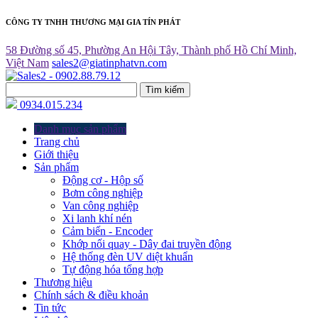
CÔNG TY TNHH THƯƠNG MẠI GIA TÍN PHÁT
58 Đường số 45, Phường An Hội Tây, Thành phố Hồ Chí Minh,
Việt Nam
sales2@giatinphatvn.com
Tìm kiếm
0934.015.234
Danh mục sản phẩm
Trang chủ
Giới thiệu
Sản phẩm
Động cơ - Hộp số
Bơm công nghiệp
Van công nghiệp
Xi lanh khí nén
Cảm biến - Encoder
Khớp nối quay - Dây đai truyền động
Hệ thống đèn UV diệt khuẩn
Tự động hóa tổng hợp
Thương hiệu
Chính sách & điều khoản
Tin tức