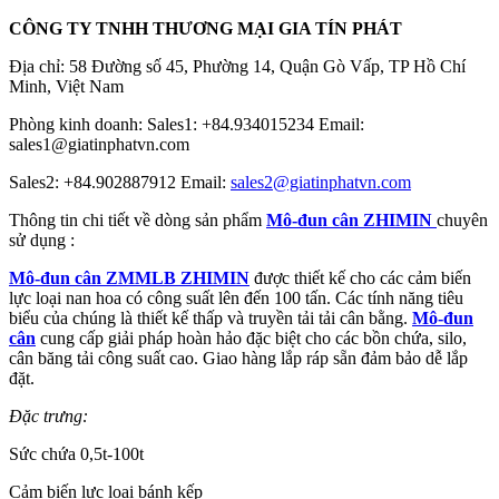
CÔNG TY TNHH THƯƠNG MẠI GIA TÍN PHÁT
Địa chỉ: 58 Đường số 45, Phường 14, Quận Gò Vấp, TP Hồ Chí
Minh, Việt Nam
Phòng kinh doanh: Sales1: +84.934015234 Email:
sales1@giatinphatvn.com
Sales2: +84.902887912 Email:
sales2@giatinphatvn.com
Thông tin chi tiết về dòng sản phẩm
Mô-đun cân ZHIMIN
chuyên
sử dụng :
Mô-đun cân ZMMLB
ZHIMIN
được thiết kế cho các cảm biến
lực loại nan hoa có công suất lên đến 100 tấn. Các tính năng tiêu
biểu của chúng là thiết kế thấp và truyền tải tải cân bằng.
Mô-đun
cân
cung cấp giải pháp hoàn hảo đặc biệt cho các bồn chứa, silo,
cân băng tải công suất cao. Giao hàng lắp ráp sẵn đảm bảo dễ lắp
đặt.
Đặc trưng:
Sức chứa 0,5t-100t
Cảm biến lực loại bánh kếp