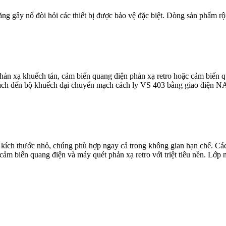
ng gây nổ đòi hỏi các thiết bị được bảo vệ đặc biệt. Dòng sản phẩm rộ
ản xạ khuếch tán, cảm biến quang điện phản xạ retro hoặc cảm biến qu
mạch đến bộ khuếch đại chuyển mạch cách ly VS 403 bằng giao diện NA
i kích thước nhỏ, chúng phù hợp ngay cả trong không gian hạn chế. Cá
 cảm biến quang điện và máy quét phản xạ retro với triệt tiêu nền. Lớp 