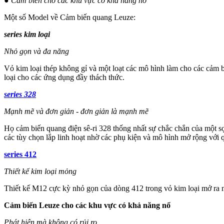
● Cảm biến cho các khu vực có khả năng nổ
Một số Model về Cảm biến quang Leuze:
series kim loại
Nhỏ gọn và đa năng
Vỏ kim loại thép không gỉ và một loạt các mô hình làm cho các cảm b
loại cho các ứng dụng đầy thách thức.
series 328
Mạnh mẽ và đơn giản - đơn giản là mạnh mẽ
Họ cảm biến quang điện sê-ri 328 thống nhất sự chắc chắn của một sợi
các tùy chọn lắp linh hoạt nhờ các phụ kiện và mô hình mở rộng với 
series 412
Thiết kế kim loại mỏng
Thiết kế M12 cực kỳ nhỏ gọn của dòng 412 trong vỏ kim loại mở ra nh
Cảm biến Leuze cho các khu vực có khả năng nổ
Phát hiện mà không có rủi ro