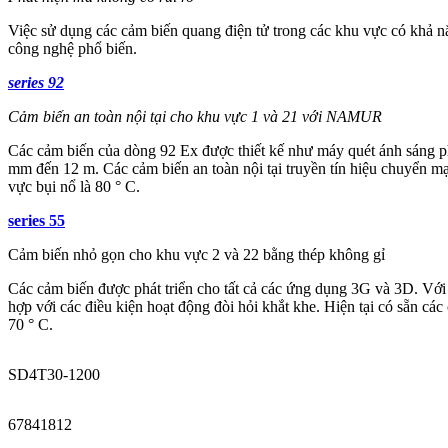
Việc sử dụng các cảm biến quang điện tử trong các khu vực có khả nă
công nghệ phổ biến.
series 92
Cảm biến an toàn nội tại cho khu vực 1 và 21 với NAMUR
Các cảm biến của dòng 92 Ex được thiết kế như máy quét ánh sáng ph
mm đến 12 m. Các cảm biến an toàn nội tại truyền tín hiệu chuyển 
vực bụi nổ là 80 ° C.
series 55
Cảm biến nhỏ gọn cho khu vực 2 và 22 bằng thép không gỉ
Các cảm biến được phát triển cho tất cả các ứng dụng 3G và 3D. Vớ
hợp với các điều kiện hoạt động đòi hỏi khắt khe. Hiện tại có sẵn các
70 ° C.
SD4T30-1200
67841812