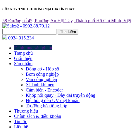
CÔNG TY TNHH THƯƠNG MẠI GIA TÍN PHÁT
58 Đường số 45, Phường An Hội Tây, Thành phố Hồ Chí Minh, Việ
Tìm kiếm
0934.015.234
Danh mục sản phẩm
Trang chủ
Giới thiệu
Sản phẩm
Động cơ - Hộp số
Bơm công nghiệp
Van công nghiệp
Xi lanh khí nén
Cảm biến - Encoder
Khớp nối quay - Dây đai truyền động
Hệ thống đèn UV diệt khuẩn
Tự động hóa tổng hợp
Thương hiệu
Chính sách & điều khoản
Tin tức
Liên hệ