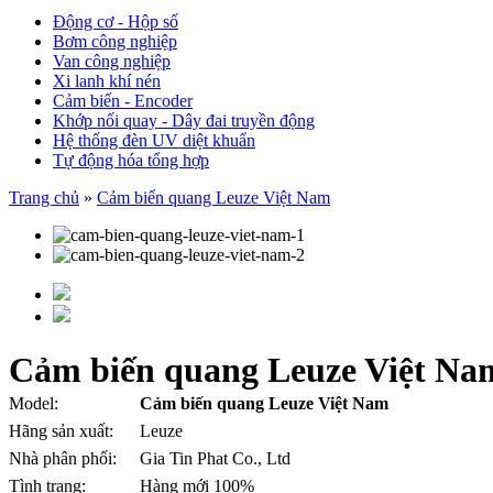
Động cơ - Hộp số
Bơm công nghiệp
Van công nghiệp
Xi lanh khí nén
Cảm biến - Encoder
Khớp nối quay - Dây đai truyền động
Hệ thống đèn UV diệt khuẩn
Tự động hóa tổng hợp
Trang chủ
»
Cảm biến quang Leuze Việt Nam
Cảm biến quang Leuze Việt Na
Model:
Cảm biến quang Leuze Việt Nam
Hãng sản xuất:
Leuze
Nhà phân phối:
Gia Tin Phat Co., Ltd
Tình trạng:
Hàng mới 100%