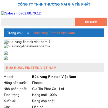
CÔNG TY TNHH THƯƠNG MẠI GIA TÍN PHÁT
TÌM KIẾM
Trang chủ
»
Búa rung Finetek Việt Nam
BÚA RUNG FINETEK VIỆT NAM
Model:
Búa rung Finetek Việt Nam
Hãng sản xuất:
Finetek
Nhà phân phối:
Gia Tin Phat Co., Ltd
Tình trạng:
Hàng mới 100%
Xuất xứ:
Đang cập nhật
Giá:
Liên hệ