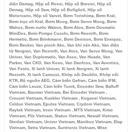
điện Demag, Hộp số Rossi, Hộp số Brevini, Hộp số
Demag, Hộp số Sew, Hộp số Bofiglioli, Hộp số
Motorvario, Hộp số Varvel, Bơm Torishima, Bơm Kral,
Bơm trục vít Kral, Bơm Moog, Bơm Servo Moog, Bơm
Walrus, Bơm nước Walrus, Bơm Atos, Bơm
Dosmatic
MiniDos, Bơm Pompe Cucchi, Bơm Rexroth, Bơm
Hermetic, Bơm Brinkmann, Bơm Denison, Bơm Enerpac,
Bơm Becker, Van pinch Ako, Van khí nén Ako, Van điện
từ Norgren, Van Rexroth, Van Atos, Van Servo Moog, Van
Univer, Van Duplomatic, Van Asco, Van Huade, Van
Parker, Van CKD, Van Koso, Van Danfoss, Van Aventics,
Van Festo, Xi lanh Univer, Xi lanh Norgren, Xi lanh
Rexroth, Xi lanh Camozzi, Khớp nối Deublin, Khớp nối
KTR, Bộ nguồn AEG, Cảm biến Gefran, Cảm biến IFM,
Cảm biến Leuze, Cảm biến Turck, Encoder Sew, Balluff
Vietnam, Baumer Vietnam, Bei Encoder Vietnam ,
Crouzet Vietnam, Kuebler Vietnam , Koganei Vietnam,
Celduc Vietnam, Epulse Vietnam, Crydom Vietnam,
Raytek Vietnam, Ircon Vietnam , MTS Vietnam, Kimo
Vietnam, Pilz Vietnam, Status Vietnam, Newall Vietnam,
Sterilair Vietnam, Univer Vietnam, Masibus Vietnam, Elap
Vietnam, Setra Vietnam, Suntronix Vietnam, Wise