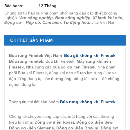
Bảo hành:
12 Tháng
Chúng tôi tự hào là Nhà phân phối hàng đầu các thiết bị công
nghiệp:
Van công nghiệp, Bơm công nghiệp, Xi lanh khí nén,
Động cơ – Hộp số, Cảm biến, Tự động hóa…
tại Việt Nam
CHI TIẾT SẢN PHẨM
Búa rung Finetek Việt Nam
,
Búa gõ không khí Finetek
,
Búa rung Finetek
, Búa khí Finetek,
Máy rung khí nén
Finetek
, Nhà cung cấp búa gõ khí nén Finetek, Nhà phân
phối Búa khí Finetek, dùng khí nén để tạo lực rung / lực va
đập. Ứng dụng tại các đường ống, băng tải, silo… để chống
nghẹt, đọng lại.
Thông tin chi tiết sản phẩm
Búa rung không khí Finetek
:
Chúng tôi chuyên cung cấp các mặt hàng với các thương
hiệu lớn như:
Động cơ điện Rossi, Động cơ điện Sew,
Động cơ điện Siemens, Động cơ điện Brevini, Động cơ