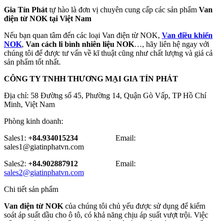
Gia Tín Phát
tự hào là đơn vị chuyên cung cấp các sản phẩm
Van
điện từ NOK tại Việt Nam
Nếu bạn quan tâm đến các loại Van điện từ NOK,
Van điều khiển
NOK
,
Van cách li bình nhiên liệu NOK
…, hãy liên hệ ngay với
chúng tôi để được tư vấn về kĩ thuật cũng như chất lượng và giá cả
sản phẩm tốt nhất.
CÔNG TY TNHH THƯƠNG MẠI GIA TÍN PHÁT
Địa chỉ: 58 Đường số 45, Phường 14, Quận Gò Vấp, TP Hồ Chí
Minh, Việt Nam
Phòng kinh doanh:
Sales1:
+84.934015234
Email:
sales1@giatinphatvn.com
Sales2:
+84.902887912
Email:
sales2@giatinphatvn.com
Chi tiết sản phẩm
Van điện từ NOK
của chúng tôi chủ yếu được sử dụng để kiểm
soát áp suất dầu cho ô tô, có khả năng chịu áp suất vượt trội. Việc