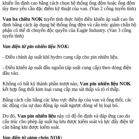
khiển ổn định cao bằng cách chọn hệ thống ống đệm hoặc ống đệm
tùy theo yêu cầu đặc điểm kỹ thuật của van. (Van 2 cổng tuyến tính)
Van ba chiều NOK
tuyến tính thực hiện điều khiển áp suất cao ổn
định bằng cách áp dụng hệ thống ống đệm và cấu trúc giảm chấn bộ
phận có thể di chuyển độc quyền của Eagle Industry. (Van 3 cổng
tuyến tính)
Van điện từ pin nhiên liệu NOK:
- Điều chỉnh áp suất khí hydro cung cấp cho pin nhiên liệu.
- Điều khiển áp suất đầu nguồn (áp suất cung cấp) theo dòng điện
đầu vào.
Không có bất kỳ thành phần trượt nào,
Van pin nhiên liệu NOK
kết hợp ống thổi kim loại cung cấp ma sát thấp và rò rỉ thấp.
Bằng cách cân bằng các khu vực điều áp của van và ống thổi, các
tác động của sự dao động áp suất ngược dòng sẽ bị loại bỏ.
Do đó,
Van pin nhiên liệu
này có độ ổn định và đáp ứng cao do
cấu trúc cho phép áp suất hạ lưu được kiểm soát và lực đẩy điện từ
cân bằng khi được kiểm soát.
Van điện từ giảm chấn NOK: