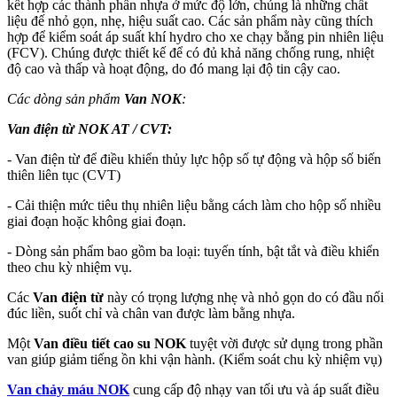
kết hợp các thành phần nhựa ở mức độ lớn, chúng là những chất
liệu đế nhỏ gọn, nhẹ, hiệu suất cao. Các sản phẩm này cũng thích
hợp để kiểm soát áp suất khí hydro cho xe chạy bằng pin nhiên liệu
(FCV). Chúng được thiết kế để có đủ khả năng chống rung, nhiệt
độ cao và thấp và hoạt động, do đó mang lại độ tin cậy cao.
Các dòng sản phẩm
Van NOK
:
Van điện từ NOK AT / CVT:
- Van điện từ để điều khiển thủy lực hộp số tự động và hộp số biến
thiên liên tục (CVT)
- Cải thiện mức tiêu thụ nhiên liệu bằng cách làm cho hộp số nhiều
giai đoạn hoặc không giai đoạn.
- Dòng sản phẩm bao gồm ba loại: tuyến tính, bật tắt và điều khiển
theo chu kỳ nhiệm vụ.
Các
Van điện từ
này có trọng lượng nhẹ và nhỏ gọn do có đầu nối
đúc liền, suốt chỉ và chân van được làm bằng nhựa.
Một
Van điều tiết cao su NOK
tuyệt vời được sử dụng trong phần
van giúp giảm tiếng ồn khi vận hành. (Kiểm soát chu kỳ nhiệm vụ)
Van chảy máu NOK
cung cấp độ nhạy van tối ưu và áp suất điều