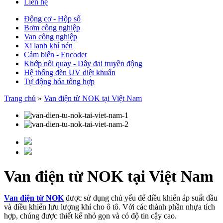
Liên hệ
Động cơ - Hộp số
Bơm công nghiệp
Van công nghiệp
Xi lanh khí nén
Cảm biến - Encoder
Khớp nối quay - Dây đai truyền động
Hệ thống đèn UV diệt khuẩn
Tự động hóa tổng hợp
Trang chủ
»
Van điện từ NOK tại Việt Nam
Van điện từ NOK tại Việt Nam
Van điện từ NOK
được sử dụng chủ yếu để điều khiển áp suất dầu
và điều khiển lưu lượng khí cho ô tô. Với các thành phần nhựa tích
hợp, chúng được thiết kế nhỏ gọn và có độ tin cậy cao.