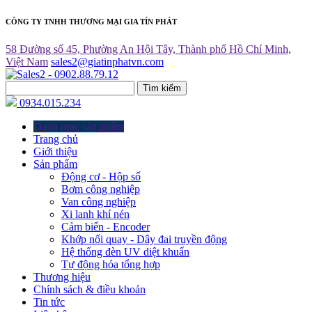
CÔNG TY TNHH THƯƠNG MẠI GIA TÍN PHÁT
58 Đường số 45, Phường An Hội Tây, Thành phố Hồ Chí Minh,
Việt Nam
sales2@giatinphatvn.com
Tìm kiếm
0934.015.234
Danh mục sản phẩm
Trang chủ
Giới thiệu
Sản phẩm
Động cơ - Hộp số
Bơm công nghiệp
Van công nghiệp
Xi lanh khí nén
Cảm biến - Encoder
Khớp nối quay - Dây đai truyền động
Hệ thống đèn UV diệt khuẩn
Tự động hóa tổng hợp
Thương hiệu
Chính sách & điều khoản
Tin tức