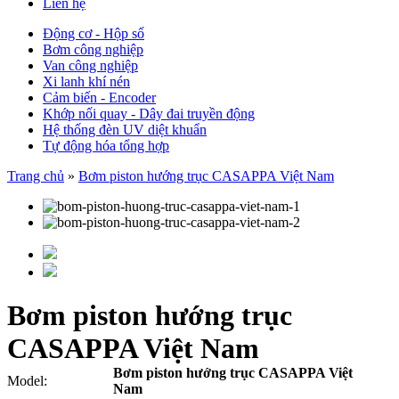
Liên hệ
Động cơ - Hộp số
Bơm công nghiệp
Van công nghiệp
Xi lanh khí nén
Cảm biến - Encoder
Khớp nối quay - Dây đai truyền động
Hệ thống đèn UV diệt khuẩn
Tự động hóa tổng hợp
Trang chủ
»
Bơm piston hướng trục CASAPPA Việt Nam
Bơm piston hướng trục
CASAPPA Việt Nam
Bơm piston hướng trục CASAPPA Việt
Model:
Nam