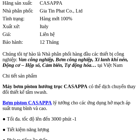
Hãng sản xuất:
CASAPPA
Nhà phân phối:
Gia Tin Phat Co., Ltd
Tình trạng:
Hàng mới 100%
Xuất xứ:
Italy
Giá:
Liên hệ
Bảo hành:
12 Tháng
Chúng tôi tự hào là Nhà phân phối hàng đầu các thiết bị công
nghiệp:
Van công nghiệp, Bơm công nghiệp, Xi lanh khí nén,
Động cơ – Hộp số, Cảm biến, Tự động hóa…
tại Việt Nam
Chi tiết sản phẩm
Máy bơm piston hướng trục
CASAPPA
có thể dịch chuyển thay
đổi thiết kế tấm swash.
Bơm piston CASAPPA
lý tưởng cho các ứng dụng hở mạch áp
suất trung bình và cao.
● Tối đa. tốc độ lên đến 3000 phút -1
● Tiết kiệm năng lượng