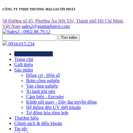
CÔNG TY TNHH THƯƠNG MẠI GIA TÍN PHÁT
58 Đường số 45, Phường An Hội Tây, Thành phố Hồ Chí Minh,
Việt Nam
sales2@giatinphatvn.com
Tìm kiếm
0934.015.234
Danh mục sản phẩm
Trang chủ
Giới thiệu
Sản phẩm
Động cơ - Hộp số
Bơm công nghiệp
Van công nghiệp
Xi lanh khí nén
Cảm biến - Encoder
Khớp nối quay - Dây đai truyền động
Hệ thống đèn UV diệt khuẩn
Tự động hóa tổng hợp
Thương hiệu
Chính sách & điều khoản
Tin tức