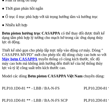
● Phát ra tiếng ồn thấp
● Thời gian phản hồi ngắn
● Ổ trục ổ trục phù hợp với tải trọng hướng tâm và hướng trục
● Nhiều kết hợp
Bơm piston hướng trục CASAPPA
có thể thay đổi được thiết kế
dạng tấm phù hợp lý tưởng cho mạch hở trong các ứng dụng thủy
lực di động.
Thiết kế nhỏ gọn cho phép lắp trực tiếp vào động cơ máy. Dòng "
CASAPPA MVPD" mới cho phép tốc độ dòng chảy cao hơn so với
Máy bơm CASAPPA
truyền thống có cùng kích thước, tốc độ
máy cao hơn mà không ảnh hưởng đến thiết kế của hệ thống thủy
lực và tỷ lệ công suất trên kích thước cao.
Model các dòng
Bơm piston CASAPPA Việt Nam
chuyên dùng:
PLP10.1D0-81 ** - LBB / BA-N-FS
PLP10.2D0-81 
PLP10.1D0-81 ** - LBB / BA-N-FS SCP
PLP10.2D0-81 