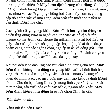
Ngành công nghiệp hóa chất: Ngành công nghiệp hóa chất được
hưởng lợi rất nhiều từ
Máy bơm định lượng nhu động
. Chúng lý
tưởng để định lượng lớp phủ, chất màu, mủ cao su, keo, axit, mực,
dầu, nhựa và các ứng dụng chống bọt. Các máy bơm này cung
cấp độ chính xác và khả năng kiểm soát cần thiết cho nhiều nhu
cầu định lượng hóa chất.
Các ngành công nghiệp khác:
Bơm định lượng nhu động
có
nhiều ứng dụng vượt ra ngoài các lĩnh vực đã đề cập ở trên.
Chúng có mặt trong các phòng thí nghiệm, sản xuất bột giấy và
giấy, sản xuất gốm sứ, nông nghiệp, hoạt động khai thác, dược
phẩm cũng như các ngành công nghiệp in ấn và đóng gói. Tính
linh hoạt và độ tin cậy của chúng khiến chúng trở thành công cụ
không thể thiếu trong các lĩnh vực đa dạng này.
Khi nói đến việc đáp ứng các yêu cầu định lượng của bạn,
Máy
bơm định lượng nhu động
cung cấp hiệu suất và tính linh hoạt
vượt trội. Với khả năng xử lý các chất khác nhau và cung cấp
phép đo chính xác, các máy bơm này đảm bảo kết quả định lượng
tối ưu. Cho dù bạn đang làm việc trong lĩnh vực xử lý, sản xuất
thực phẩm, sản xuất hóa chất hay bất kỳ ngành nào khác,
Máy
bơm định lượng nhu động
là sự lựa chọn đáng tin cậy.
Đặc điểm chính :
Nâng hút lên đến 6 mét