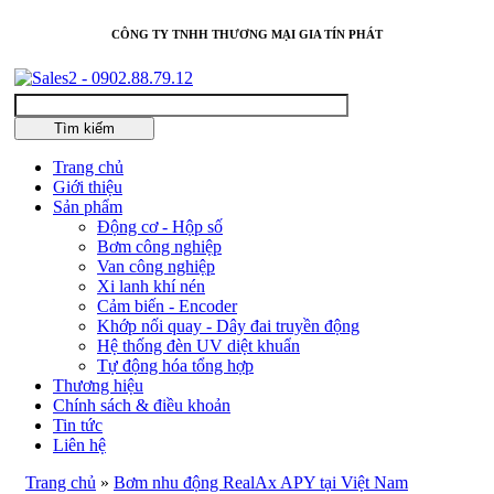
CÔNG TY TNHH THƯƠNG MẠI GIA TÍN PHÁT
Tìm kiếm
Trang chủ
Giới thiệu
Sản phẩm
Động cơ - Hộp số
Bơm công nghiệp
Van công nghiệp
Xi lanh khí nén
Cảm biến - Encoder
Khớp nối quay - Dây đai truyền động
Hệ thống đèn UV diệt khuẩn
Tự động hóa tổng hợp
Thương hiệu
Chính sách & điều khoản
Tin tức
Liên hệ
Trang chủ
»
Bơm nhu động RealAx APY tại Việt Nam