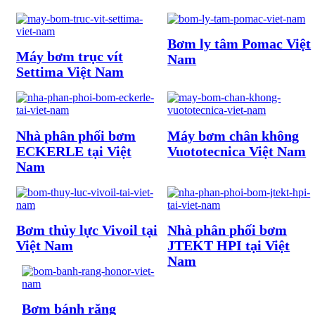
Bơm ly tâm Pomac Việt
Máy bơm trục vít
Nam
Settima Việt Nam
Nhà phân phối bơm
Máy bơm chân không
ECKERLE tại Việt
Vuototecnica Việt Nam
Nam
Bơm thủy lực Vivoil tại
Nhà phân phối bơm
Việt Nam
JTEKT HPI tại Việt
Nam
Bơm bánh răng