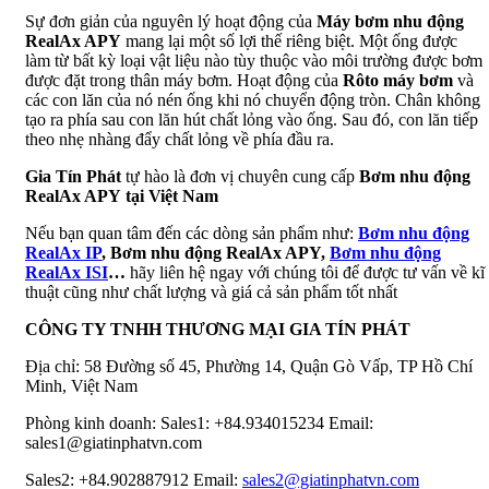
Sự đơn giản của nguyên lý hoạt động của
Máy bơm nhu động
RealAx APY
mang lại một số lợi thế riêng biệt. Một ống được
làm từ bất kỳ loại vật liệu nào tùy thuộc vào môi trường được bơm
được đặt trong thân máy bơm. Hoạt động của
Rôto máy bơm
và
các con lăn của nó nén ống khi nó chuyển động tròn. Chân không
tạo ra phía sau con lăn hút chất lỏng vào ống. Sau đó, con lăn tiếp
theo nhẹ nhàng đẩy chất lỏng về phía đầu ra.
Gia Tín Phát
tự hào là đơn vị chuyên cung cấp
Bơm nhu động
RealAx APY
tại
Việt Nam
Nếu bạn quan tâm đến các dòng sản phẩm như:
Bơm nhu động
RealAx IP
, Bơm nhu động RealAx APY,
Bơm nhu động
RealAx ISI
…
hãy liên hệ ngay với chúng tôi để được tư vấn về kĩ
thuật cũng như chất lượng và giá cả sản phẩm tốt nhất
CÔNG TY TNHH THƯƠNG MẠI GIA TÍN PHÁT
Địa chỉ: 58 Đường số 45, Phường 14, Quận Gò Vấp, TP Hồ Chí
Minh, Việt Nam
Phòng kinh doanh: Sales1: +84.934015234 Email:
sales1@giatinphatvn.com
Sales2: +84.902887912 Email:
sales2@giatinphatvn.com