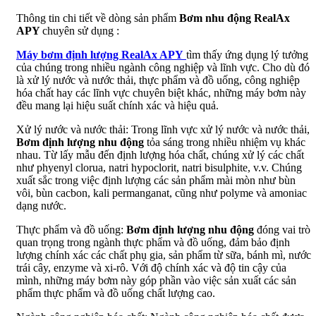
Thông tin chi tiết về dòng sản phẩm
Bơm nhu động RealAx
APY
chuyên sử dụng :
Máy bơm định lượng RealAx APY
tìm thấy ứng dụng lý tưởng
của chúng trong nhiều ngành công nghiệp và lĩnh vực. Cho dù đó
là xử lý nước và nước thải, thực phẩm và đồ uống, công nghiệp
hóa chất hay các lĩnh vực chuyên biệt khác, những máy bơm này
đều mang lại hiệu suất chính xác và hiệu quả.
Xử lý nước và nước thải: Trong lĩnh vực xử lý nước và nước thải,
Bơm định lượng nhu động
tỏa sáng trong nhiều nhiệm vụ khác
nhau. Từ lấy mẫu đến định lượng hóa chất, chúng xử lý các chất
như phyenyl clorua, natri hypoclorit, natri bisulphite, v.v. Chúng
xuất sắc trong việc định lượng các sản phẩm mài mòn như bùn
vôi, bùn cacbon, kali permanganat, cũng như polyme và amoniac
dạng nước.
Thực phẩm và đồ uống:
Bơm định lượng nhu động
đóng vai trò
quan trọng trong ngành thực phẩm và đồ uống, đảm bảo định
lượng chính xác các chất phụ gia, sản phẩm từ sữa, bánh mì, nước
trái cây, enzyme và xi-rô. Với độ chính xác và độ tin cậy của
mình, những máy bơm này góp phần vào việc sản xuất các sản
phẩm thực phẩm và đồ uống chất lượng cao.