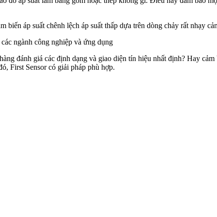
bào đo áp suất làm bằng gốm hoặc thép không gỉ. Điều này đảm bảo một
cảm biến áp suất chênh lệch áp suất thấp dựa trên dòng chảy rất nhạy 
cả các ngành công nghiệp và ứng dụng
 hàng đánh giá các định dạng và giao diện tín hiệu nhất định? Hay cảm 
ó, First Sensor có giải pháp phù hợp.