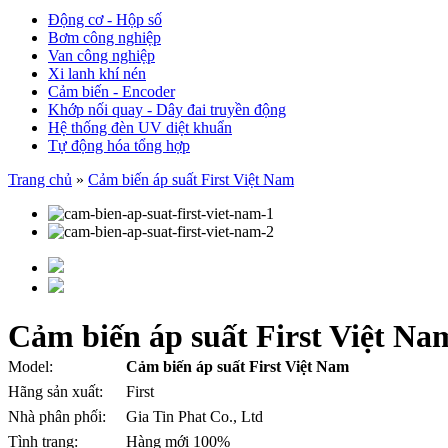
Động cơ - Hộp số
Bơm công nghiệp
Van công nghiệp
Xi lanh khí nén
Cảm biến - Encoder
Khớp nối quay - Dây đai truyền động
Hệ thống đèn UV diệt khuẩn
Tự động hóa tổng hợp
Trang chủ
»
Cảm biến áp suất First Việt Nam
Cảm biến áp suất First Việt Na
Model:
Cảm biến áp suất First Việt Nam
Hãng sản xuất:
First
Nhà phân phối:
Gia Tin Phat Co., Ltd
Tình trạng:
Hàng mới 100%