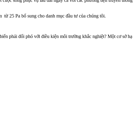
 cuộc sống phục vụ lâu dài ngay cả với các phương tiện truyền thông
cảm từ 25 Pa bổ sung cho danh mục đầu tư của chúng tôi.
biến phải đối phó với điều kiện môi trường khắc nghiệt? Một cơ sở hạ