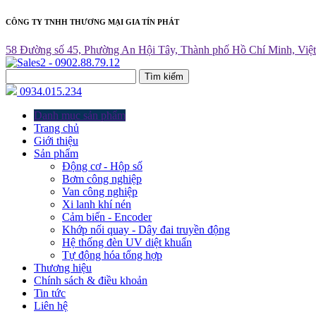
CÔNG TY TNHH THƯƠNG MẠI GIA TÍN PHÁT
58 Đường số 45, Phường An Hội Tây, Thành phố Hồ Chí Minh, Việ
Tìm kiếm
0934.015.234
Danh mục sản phẩm
Trang chủ
Giới thiệu
Sản phẩm
Động cơ - Hộp số
Bơm công nghiệp
Van công nghiệp
Xi lanh khí nén
Cảm biến - Encoder
Khớp nối quay - Dây đai truyền động
Hệ thống đèn UV diệt khuẩn
Tự động hóa tổng hợp
Thương hiệu
Chính sách & điều khoản
Tin tức
Liên hệ