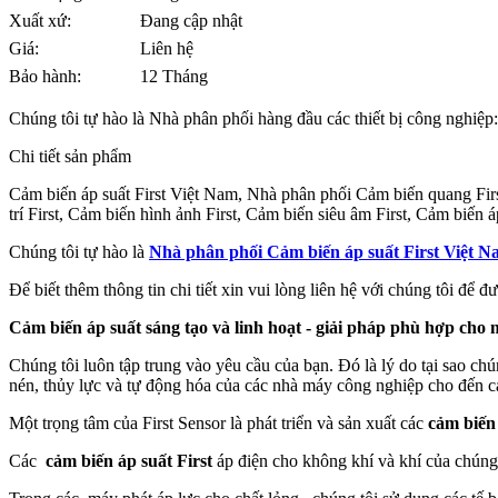
Xuất xứ:
Đang cập nhật
Giá:
Liên hệ
Bảo hành:
12 Tháng
Chúng tôi tự hào là Nhà phân phối hàng đầu các thiết bị công nghiệp
Chi tiết sản phẩm
Cảm biến áp suất First Việt Nam, Nhà phân phối Cảm biến quang First
trí First, Cảm biến hình ảnh First, Cảm biến siêu âm First, Cảm biến á
Chúng tôi tự hào là
Nhà phân phối Cảm biến áp suất First Việt 
Để biết thêm thông tin chi tiết xin vui lòng liên hệ với chúng tôi để đ
Cảm biến áp suất sáng tạo và linh hoạt - giải pháp phù hợp cho
Chúng tôi luôn tập trung vào yêu cầu của bạn. Đó là lý do tại sao chú
nén, thủy lực và tự động hóa của các nhà máy công nghiệp cho đến 
Một trọng tâm của First Sensor là phát triển và sản xuất các
cảm biến 
Các
cảm biến áp suất First
áp điện cho không khí và khí của chúng t