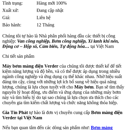
Tình trạng:
Hàng mới 100%
Xuất xứ:
Đang cập nhật
Giá:
Liên hệ
Bảo hành:
12 Tháng
Chúng tôi tự hào là Nhà phân phối hàng đầu các thiết bị công
nghiệp:
Van công nghiệp, Bơm công nghiệp, Xi lanh khí nén,
Động cơ – Hộp số, Cảm biến, Tự động hóa…
tại Việt Nam
Chi tiết sản phẩm
Máy bơm màng điện Verder
của chúng tôi được thiết kế để tiết
kiệm năng lượng và độ bền, và có thể được áp dụng trong nhiều
ngành công nghiệp và ứng dụng cụ thể khác nhau. Nhờ hiệu suất
đáng tin cậy, cùng với những lợi ích bổ sung về hiệu quả năng
lượng, chúng là lựa chọn tuyệt vời cho
Máy bơm
. Bạn sẽ tìm thấy
nguyên lý hoạt động, ưu điểm và ứng dụng của những máy bơm
này và tìm hiểu lý do tại sao chúng là lựa chọn ưa thích cho các
chuyên gia tìm kiếm chất lượng và chức năng không thỏa hiệp.
Gia Tín Phát
tự hào là đơn vị chuyên cung cấp
Bơm màng điện
Verder
tại Việt Nam
Nếu bạn quan tâm đến các dòng sản phẩm như:
Bơm màng