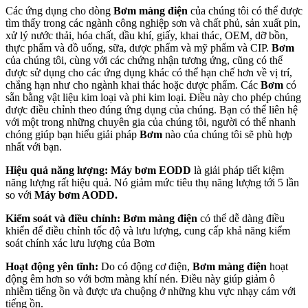
Các ứng dụng cho dòng
Bơm màng điện
của chúng tôi có thể được
tìm thấy trong các ngành công nghiệp sơn và chất phủ, sản xuất pin,
xử lý nước thải, hóa chất, dầu khí, giấy, khai thác, OEM, dỡ bồn,
thực phẩm và đồ uống, sữa, dược phẩm và mỹ phẩm và CIP.
Bơm
của chúng tôi, cùng với các chứng nhận tương ứng, cũng có thể
được sử dụng cho các ứng dụng khác có thể hạn chế hơn về vị trí,
chẳng hạn như cho ngành khai thác hoặc dược phẩm. Các
Bơm
có
sẵn bằng vật liệu kim loại và phi kim loại. Điều này cho phép chúng
được điều chỉnh theo đúng ứng dụng của chúng. Bạn có thể liên hệ
với một trong những chuyên gia của chúng tôi, người có thể nhanh
chóng giúp bạn hiểu giải pháp
Bơm
nào của chúng tôi sẽ phù hợp
nhất với bạn.
Hiệu quả năng lượng:
Máy bơm EODD
là giải pháp tiết kiệm
năng lượng rất hiệu quả. Nó giảm mức tiêu thụ năng lượng tới 5 lần
so với
Máy bơm AODD.
Kiểm soát và điều chỉnh:
Bơm màng điện
có thể dễ dàng điều
khiển để điều chỉnh tốc độ và lưu lượng, cung cấp khả năng kiểm
soát chính xác lưu lượng của Bơm
Hoạt động yên tĩnh:
Do có động cơ điện,
Bơm
màng điện
hoạt
động êm hơn so với bơm màng khí nén. Điều này giúp giảm ô
nhiễm tiếng ồn và được ưa chuộng ở những khu vực nhạy cảm với
tiếng ồn.