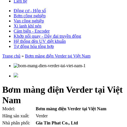
Liên hệ
Động cơ - Hộp số
Bơm công nghiệp
Van công nghiệp
Xi lanh khí nén
Cảm biến - Encoder
Khớp nối quay - Dây đai truyền động
Hệ thống đèn UV diệt khuẩn
Tự động hóa tổng hợp
Trang chủ
»
Bơm màng điện Verder tại Việt Nam
Bơm màng điện Verder tại Việt
Nam
Model:
Bơm màng điện Verder tại Việt Nam
Hãng sản xuất:
Verder
Nhà phân phối:
Gia Tin Phat Co., Ltd