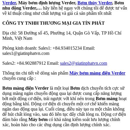
Verder
, Máy bơm định lượng Verder,
Bơm thùy Verder
, Bơm
nhu động Verder,…
hãy liên hệ ngay với chúng tôi để được tư vấn
về kĩ thuật cũng như chất lượng và giá cả sản phẩm tốt nhất
CÔNG TY TNHH THƯƠNG MẠI GIA TÍN PHÁT
Địa chỉ: 58 Đường số 45, Phường 14, Quận Gò Vấp, TP Hồ Chí
Minh, Việt Nam
Phòng kinh doanh: Sales1: +84.934015234 Email:
sales1@giatinphatvn.com
Sales2: +84.902887912 Email:
sales2@giatinphatvn.com
Thông tin chi tiết về dòng sản phẩm
Máy bơm màng điện Verder
chuyên cung cấp :
Bơm màng điện
Verder
là một loại
Bơm
dịch chuyển tích cực sử
dụng màng ngăn chuyển động qua lại được cung cấp năng lượng
bởi một động cơ điện, trái ngược với khí nén trong
Bơm màng
hoạt
động bằng khí. Động cơ điện di chuyển một cơ chế khiến màng
ngăn dao động qua lại. Cuối cùng, điều này tạo ra một chân không
để hút chất lỏng vào, sau đó liên tục đẩy chất lỏng ra. Động cơ điện
đảm bảo rằng
Máy bơm
có khả năng kiểm soát lưu lượng chính
xác, hoàn hảo cho các ứng dụng cần định lượng chính xác.