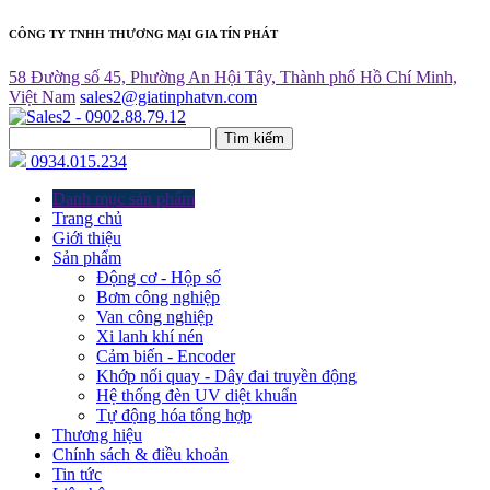
CÔNG TY TNHH THƯƠNG MẠI GIA TÍN PHÁT
58 Đường số 45, Phường An Hội Tây, Thành phố Hồ Chí Minh,
Việt Nam
sales2@giatinphatvn.com
Tìm kiếm
0934.015.234
Danh mục sản phẩm
Trang chủ
Giới thiệu
Sản phẩm
Động cơ - Hộp số
Bơm công nghiệp
Van công nghiệp
Xi lanh khí nén
Cảm biến - Encoder
Khớp nối quay - Dây đai truyền động
Hệ thống đèn UV diệt khuẩn
Tự động hóa tổng hợp
Thương hiệu
Chính sách & điều khoản
Tin tức