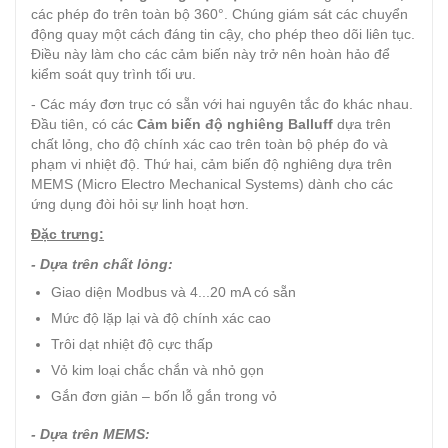
các phép đo trên toàn bộ 360°. Chúng giám sát các chuyển
động quay một cách đáng tin cậy, cho phép theo dõi liên tục.
Điều này làm cho các cảm biến này trở nên hoàn hảo để
kiểm soát quy trình tối ưu.
- Các máy đơn trục có sẵn với hai nguyên tắc đo khác nhau.
Đầu tiên, có các
Cảm biến độ nghiêng Balluff
dựa trên
chất lỏng, cho độ chính xác cao trên toàn bộ phép đo và
phạm vi nhiệt độ. Thứ hai, cảm biến độ nghiêng dựa trên
MEMS (Micro Electro Mechanical Systems) dành cho các
ứng dụng đòi hỏi sự linh hoạt hơn.
Đặc trưng:
- Dựa trên chất lỏng:
Giao diện Modbus và 4...20 mA có sẵn
Mức độ lặp lại và độ chính xác cao
Trôi dạt nhiệt độ cực thấp
Vỏ kim loại chắc chắn và nhỏ gọn
Gắn đơn giản – bốn lỗ gắn trong vỏ
- Dựa trên MEMS: