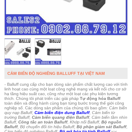
CẢM BIẾN ĐỘ NGHIÊNG BALLUFF TẠI VIỆT NAM
- Balluff cung cấp cho bạn dòng sản phẩm chất lượng cao với tính
linh hoạt cao cùng một loạt công nghệ mạng và kết nối cho cơ sở
hạ tầng hiệu suất cao, cũng như một loạt các phụ kiện tương
thích. Chúng tôi phát triển các giải pháp
Tự động hóa Balluff
toàn diện và đồng hành cùng bạn từng bước trong thế giới công
nghiệp số. Các dòng sản phẩm của chúng tôi bao gồm:
Cảm biến
quy nạp Balluff,
Cảm biến điện dung Balluff
, Cảm biến từ
trường Balluff,
Cảm biến quang điện Balluff
, Cảm biến tầm nhìn
Balluff,
Công tắc an toàn Balluff
, Khớp nối Balluff,
Bộ nguồn
Balluff
, Bộ chuyển đổi tín hiệu Balluff,
Bộ phận giám sát Balluff
,
Cảm biến độ nghiêng Balluff,
Bộ mã hóa từ tính Balluff
v.v.