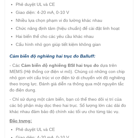
Phê duyệt UL và CE
Giao diện: 4-20 mA, 0-10 V
Nhiều lựa chọn phạm vi đo lường khác nhau
Chức năng định tâm (hiệu chuẩn) để cài đặt linh hoạt
Hai biến thể cho các yêu cầu khác nhau
Cấu hình nhỏ gọn giúp tiết kiệm không gian
Cảm biến độ nghiêng hai trục đo Balluff:
- Các
Cảm biến độ nghiêng BSI hai trục đo
dựa trên
MEMS (Hệ thống cơ điện vi mô). Chúng có những con chip
nhỏ gọn với cấu trúc vi cơ điện tử di chuyển với độ nghiêng
theo trọng lực. Đánh giá diễn ra thông qua một nguyên tắc
đo điện dung.
- Chỉ sử dụng một cảm biến, bạn có thể theo dõi vị trí của
các bộ phận máy dọc theo hai trục. Số lượng lớn các dải đo
khác nhau đảm bảo độ chính xác tối ưu cho từng tác vụ.
Đặc trưng:
Phê duyệt UL và CE
Giao diện: 4-20 mA, 0-10 V