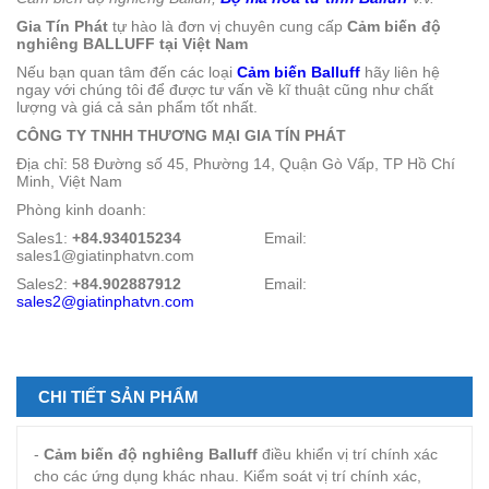
Gia Tín Phát
tự hào là đơn vị chuyên cung cấp
Cảm biến độ
nghiêng BALLUFF tại Việt Nam
Nếu bạn quan tâm đến các loại
Cảm biến Balluff
hãy liên hệ
ngay với chúng tôi để được tư vấn về kĩ thuật cũng như chất
lượng và giá cả sản phẩm tốt nhất.
CÔNG TY TNHH THƯƠNG MẠI GIA TÍN PHÁT
Địa chỉ: 58 Đường số 45, Phường 14, Quận Gò Vấp, TP Hồ Chí
Minh, Việt Nam
Phòng kinh doanh:
Sales1:
+84.934015234
Email:
sales1@giatinphatvn.com
Sales2:
+84.902887912
Email:
sales2@giatinphatvn.com
CHI TIẾT SẢN PHẨM
-
Cảm biến độ nghiêng Balluff
điều khiển vị trí chính xác
cho các ứng dụng khác nhau. Kiểm soát vị trí chính xác,