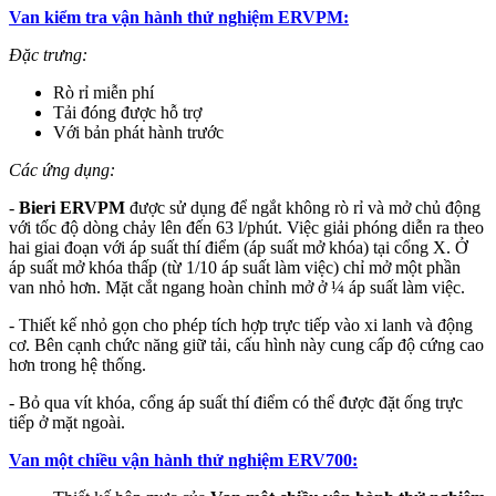
Van kiểm tra vận hành thử nghiệm ERVPM:
Đặc trưng:
Rò rỉ miễn phí
Tải đóng được hỗ trợ
Với bản phát hành trước
Các ứng dụng:
-
Bieri ERVPM
được sử dụng để ngắt không rò rỉ và mở chủ động
với tốc độ dòng chảy lên đến 63 l/phút. Việc giải phóng diễn ra theo
hai giai đoạn với áp suất thí điểm (áp suất mở khóa) tại cổng X. Ở
áp suất mở khóa thấp (từ 1/10 áp suất làm việc) chỉ mở một phần
van nhỏ hơn. Mặt cắt ngang hoàn chỉnh mở ở ¼ áp suất làm việc.
- Thiết kế nhỏ gọn cho phép tích hợp trực tiếp vào xi lanh và động
cơ. Bên cạnh chức năng giữ tải, cấu hình này cung cấp độ cứng cao
hơn trong hệ thống.
- Bỏ qua vít khóa, cổng áp suất thí điểm có thể được đặt ống trực
tiếp ở mặt ngoài.
Van một chiều vận hành thử nghiệm ERV700: