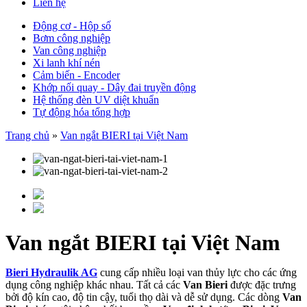
Liên hệ
Động cơ - Hộp số
Bơm công nghiệp
Van công nghiệp
Xi lanh khí nén
Cảm biến - Encoder
Khớp nối quay - Dây đai truyền động
Hệ thống đèn UV diệt khuẩn
Tự động hóa tổng hợp
Trang chủ
»
Van ngắt BIERI tại Việt Nam
Van ngắt BIERI tại Việt Nam
Bieri Hydraulik AG
cung cấp nhiều loại van thủy lực cho các ứng
dụng công nghiệp khác nhau. Tất cả các
Van Bieri
được đặc trưng
bởi độ kín cao, độ tin cậy, tuổi thọ dài và dễ sử dụng. Các dòng
Van