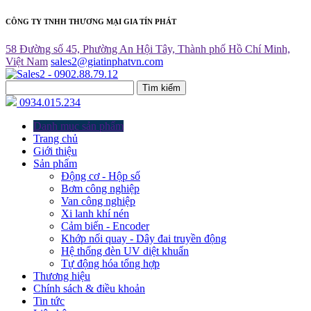
CÔNG TY TNHH THƯƠNG MẠI GIA TÍN PHÁT
58 Đường số 45, Phường An Hội Tây, Thành phố Hồ Chí Minh,
Việt Nam
sales2@giatinphatvn.com
Tìm kiếm
0934.015.234
Danh mục sản phẩm
Trang chủ
Giới thiệu
Sản phẩm
Động cơ - Hộp số
Bơm công nghiệp
Van công nghiệp
Xi lanh khí nén
Cảm biến - Encoder
Khớp nối quay - Dây đai truyền động
Hệ thống đèn UV diệt khuẩn
Tự động hóa tổng hợp
Thương hiệu
Chính sách & điều khoản
Tin tức