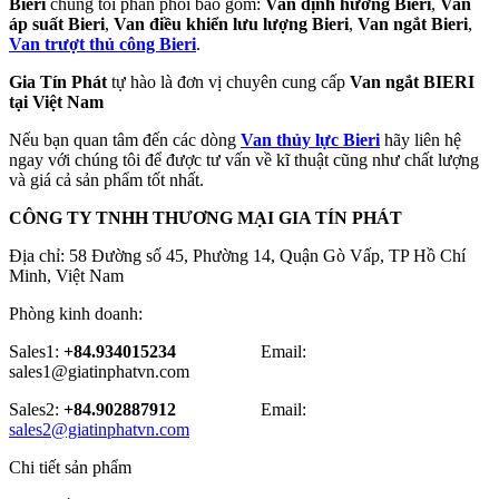
Bieri
chúng tôi phân phối bao gồm:
Van định hướng Bieri
,
Van
áp suất Bieri
,
Van điều khiển lưu lượng Bieri
,
Van ngắt Bieri
,
Van trượt thủ công Bieri
.
Gia Tín Phát
tự hào là đơn vị chuyên cung cấp
Van ngắt BIERI
tại Việt Nam
Nếu bạn quan tâm đến các dòng
Van thủy lực Bieri
hãy liên hệ
ngay với chúng tôi để được tư vấn về kĩ thuật cũng như chất lượng
và giá cả sản phẩm tốt nhất.
CÔNG TY TNHH THƯƠNG MẠI GIA TÍN PHÁT
Địa chỉ: 58 Đường số 45, Phường 14, Quận Gò Vấp, TP Hồ Chí
Minh, Việt Nam
Phòng kinh doanh:
Sales1:
+84.934015234
Email:
sales1@giatinphatvn.com
Sales2:
+84.902887912
Email:
sales2@giatinphatvn.com
Chi tiết sản phẩm