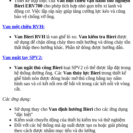
Thiết kế hộp mực của
Van một chiều vận hành thử nghiệm
Bieri ERV700
cho phép tích hợp nhỏ gọn trên xi lanh và
động cơ. Việc lắp ráp này giúp tăng cường lực kéo và cũng
bảo vệ chống vỡ ống.
Van một chiều RVH:
Van Bieri RVH
là van ghế lò xo.
Van kiểm tra Bieri
được
sử dụng để chặn dòng chảy theo một hướng và dòng chảy tổn
thất thấp theo hướng khác. Phần tử đóng được hướng dẫn.
Van ngắt tay SPV2:
Van ngắt thủ công Bieri
loại SPV2 có thể được lắp đặt trong
hệ thống đường ống. Các
Van thủy lực Bieri
trong thiết kế
ghế hình nón được đóng hoặc mở thủ công bằng tay nắm
hình sao và có kết nối ren để bắt vít trong các kết nối vít vòng
cắt.
Các ứng dụng:
Sử dụng thay cho
Van định hướng Bieri
cho các ứng dụng
"đặc biệt"
Kiểm soát chuyển động của thiết bị kiểm tra và thử nghiệm
Đối với các hệ thống mà áp suất được tạo ra hoặc giải phóng
theo cách được nhắm mục tiêu và đo lường