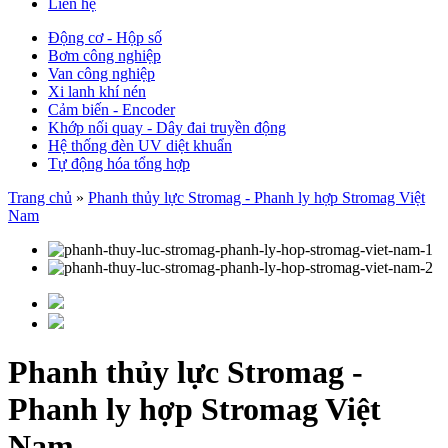
Liên hệ
Động cơ - Hộp số
Bơm công nghiệp
Van công nghiệp
Xi lanh khí nén
Cảm biến - Encoder
Khớp nối quay - Dây đai truyền động
Hệ thống đèn UV diệt khuẩn
Tự động hóa tổng hợp
Trang chủ
»
Phanh thủy lực Stromag - Phanh ly hợp Stromag Việt
Nam
Phanh thủy lực Stromag -
Phanh ly hợp Stromag Việt
Nam