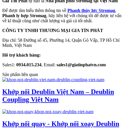
Gia Tín Phát
tự hào là
Nhà phân phối Stromag tại Việt Nam
Để được tìm hiểu thêm thông tin về
Phanh thủy lực Stromag
,
Phanh ly hợp Stromag
, hãy liên hệ với chúng tôi để được tư vấn
về kĩ thuật cũng như chất lượng và giá cả tốt nhất.
CÔNG TY TNHH THƯƠNG MẠI GIA TÍN PHÁT
Địa chỉ: 58 Đường số 45, Phường 14, Quận Gò Vấp, TP Hồ Chí
Minh, Việt Nam
Hổ trợ khách hàng:
Sales1:
0934.015.234
, Email:
sales1@giatinphatvn.com
Sản phẩm liên quan
Khớp nối Deublin Việt Nam – Deublin
Coupling Việt Nam
Khớp nối quay - Khớp nối xoay Deublin