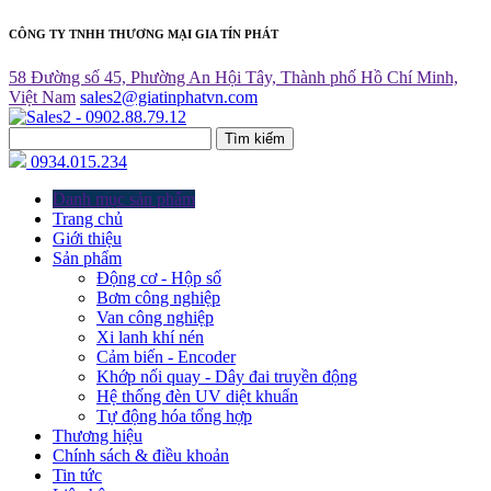
CÔNG TY TNHH THƯƠNG MẠI GIA TÍN PHÁT
58 Đường số 45, Phường An Hội Tây, Thành phố Hồ Chí Minh,
Việt Nam
sales2@giatinphatvn.com
Tìm kiếm
0934.015.234
Danh mục sản phẩm
Trang chủ
Giới thiệu
Sản phẩm
Động cơ - Hộp số
Bơm công nghiệp
Van công nghiệp
Xi lanh khí nén
Cảm biến - Encoder
Khớp nối quay - Dây đai truyền động
Hệ thống đèn UV diệt khuẩn
Tự động hóa tổng hợp
Thương hiệu
Chính sách & điều khoản
Tin tức