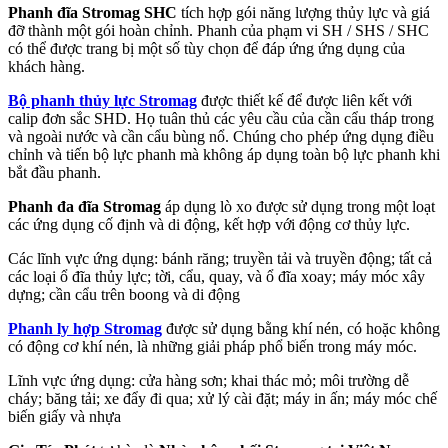
Phanh đĩa Stromag SHC
tích hợp gói năng lượng thủy lực và giá
đỡ thành một gói hoàn chỉnh. Phanh của phạm vi SH / SHS / SHC
có thể được trang bị một số tùy chọn để đáp ứng ứng dụng của
khách hàng.
Bộ phanh thủy lực Stromag
được thiết kế để được liên kết với
calip đơn sắc SHD. Họ tuân thủ các yêu cầu của cần cẩu tháp trong
và ngoài nước và cần cẩu bùng nổ. Chúng cho phép ứng dụng điều
chỉnh và tiến bộ lực phanh mà không áp dụng toàn bộ lực phanh khi
bắt đầu phanh.
Phanh đa đĩa Stromag
áp dụng lò xo được sử dụng trong một loạt
các ứng dụng cố định và di động, kết hợp với động cơ thủy lực.
Các lĩnh vực ứng dụng: bánh răng; truyền tải và truyền động; tất cả
các loại ổ đĩa thủy lực; tời, cẩu, quay, và ổ đĩa xoay; máy móc xây
dựng; cần cẩu trên boong và di động
Phanh ly hợp Stromag
được sử dụng bằng khí nén, có hoặc không
có động cơ khí nén, là những giải pháp phổ biến trong máy móc.
Lĩnh vực ứng dụng: cửa hàng sơn; khai thác mỏ; môi trường dễ
cháy; băng tải; xe đẩy đi qua; xử lý cài đặt; máy in ấn; máy móc chế
biến giấy và nhựa