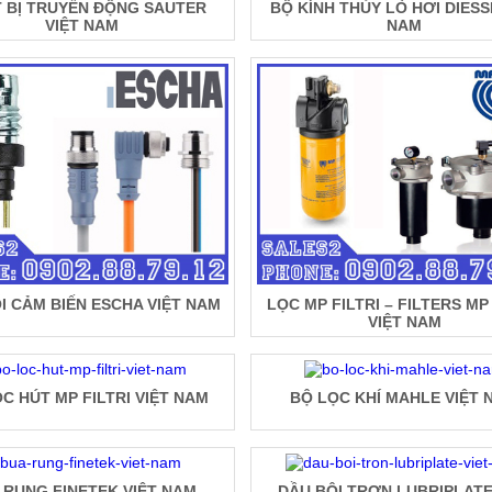
T BỊ TRUYỀN ĐỘNG SAUTER
BỘ KÍNH THỦY LÒ HƠI DIESS
VIỆT NAM
NAM
I CẢM BIẾN ESCHA VIỆT NAM
LỌC MP FILTRI – FILTERS MP 
VIỆT NAM
C HÚT MP FILTRI VIỆT NAM
BỘ LỌC KHÍ MAHLE VIỆT 
 RUNG FINETEK VIỆT NAM
DẦU BÔI TRƠN LUBRIPLATE