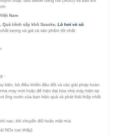
 huỳnh thấp, dầu diesel hàng hải (MDO) và dầu khí
hơn
 Việt Nam
, Quá trình sấy khô Saacke,
Lò hơi vỏ sò
 chất lượng và giá cả sản phẩm tốt nhất.
m
g :
ụ kiện, bộ điều khiển đầu đốt và các giải pháp hoàn
 nhà máy mới hoặc để hiện đại hóa nhà máy hiện tại
ơi ống nước của bạn hiệu quả và phát thải thấp nhất
 khí nạc, khí chuyển đổi hoặc mật mía
hải NOx cực thấp)