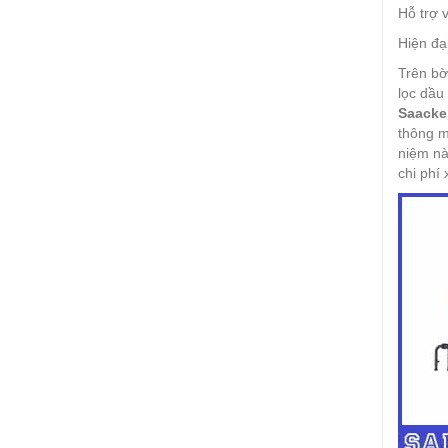
Hỗ trợ 
Hiện đạ
Trên bờ
lọc dầu
Saacke
thông m
niệm nà
chi phí 