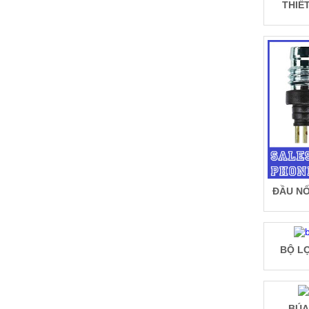
THIẾ
ĐẦU NỐ
BỘ LỌ
BÚA