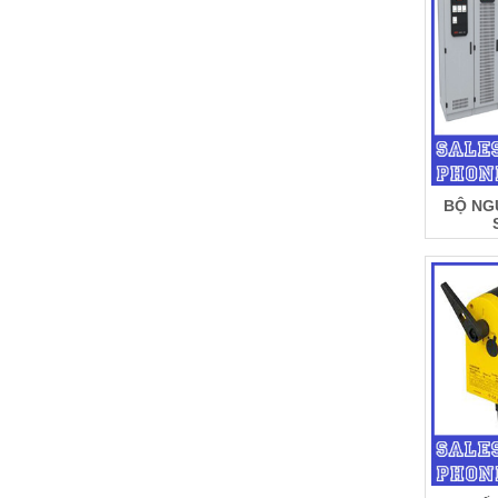
BỘ NG