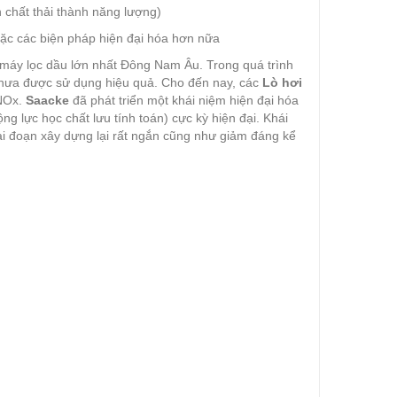
n chất thải thành năng lượng)
oặc các biện pháp hiện đại hóa hơn nữa
 máy lọc dầu lớn nhất Đông Nam Âu. Trong quá trình
 chưa được sử dụng hiệu quả. Cho đến nay, các
Lò hơi
 NOx.
Saacke
đã phát triển một khái niệm hiện đại hóa
 lực học chất lưu tính toán) cực kỳ hiện đại. Khái
ai đoạn xây dựng lại rất ngắn cũng như giảm đáng kể