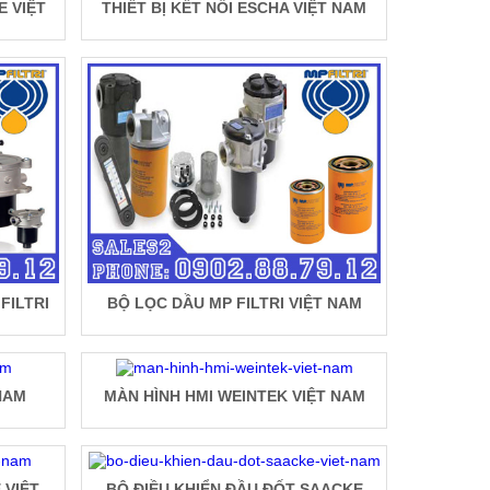
E VIỆT
THIẾT BỊ KẾT NỐI ESCHA VIỆT NAM
FILTRI
BỘ LỌC DẦU MP FILTRI VIỆT NAM
NAM
MÀN HÌNH HMI WEINTEK VIỆT NAM
 VIỆT
BỘ ĐIỀU KHIỂN ĐẦU ĐỐT SAACKE