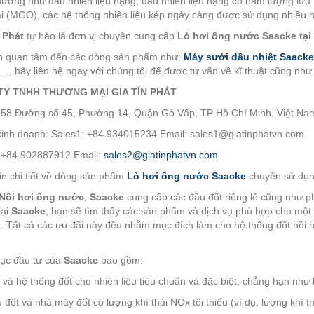
hường như dầu nhiên liệu nặng, dầu nhiên liệu nặng có hàm lượng lưu
i (MGO), các hệ thống nhiên liệu kép ngày càng được sử dụng nhiều 
 Phát
tự hào là đơn vị chuyên cung cấp
Lò hơi ống nước
Saacke
tại
n quan tâm đến các dòng sản phẩm như:
Máy sưởi dầu nhiệt Saacke
…, hãy liên hệ ngay với chúng tôi để được tư vấn về kĩ thuật cũng như
TY TNHH THƯƠNG MẠI GIA TÍN PHÁT
: 58 Đường số 45, Phường 14, Quận Gò Vấp, TP Hồ Chí Minh, Việt Na
inh doanh: Sales1: +84.934015234 Email: sales1@giatinphatvn.com
 +84.902887912 Email:
sales2@giatinphatvn.com
in chi tiết về dòng sản phẩm
Lò hơi ống nước Saacke
chuyên sử dụn
Nồi hơi ống nước
,
Saacke
cung cấp các đầu đốt riêng lẻ cũng như ph
Tại
Saacke
, bạn sẽ tìm thấy các sản phẩm và dịch vụ phù hợp cho một
. Tất cả các ưu đãi này đều nhằm mục đích làm cho hệ thống đốt nồi h
ục đầu tư của
Saacke
bao gồm:
 và hệ thống đốt cho nhiên liệu tiêu chuẩn và đặc biệt, chẳng hạn như
 đốt và nhà máy đốt có lượng khí thải NOx tối thiểu (ví dụ: lượng khí t