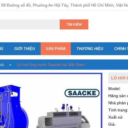
58 Đường số 45, Phường An Hội Tây, Thành phố Hồ Chí Minh, Việt 
TÌM KIẾM
HỦ
GIỚI THIỆU
SẢN PHẨM
THƯƠNG HIỆU
CHÍNH 
hủ
»
Lò hơi ống nước Saacke tại Việt Nam
LÒ HƠI 
Model:
Hãng sản x
Nhà phân 
Tình trạng
Xuất xứ:
Giá: