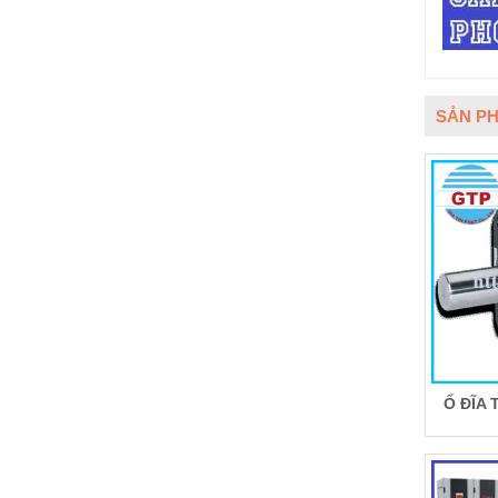
SẢN PH
Ổ ĐĨA 