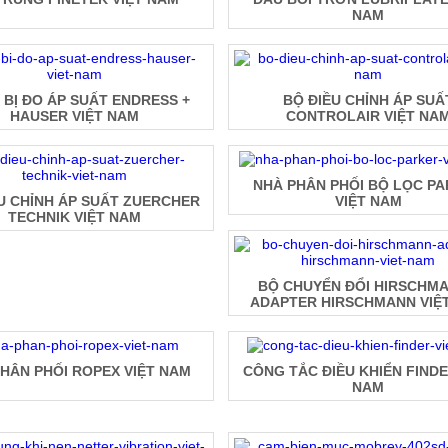
NAM
 BỊ ĐO ÁP SUẤT ENDRESS +
BỘ ĐIỀU CHỈNH ÁP SUẤ
HAUSER VIỆT NAM
CONTROLAIR VIỆT NA
NHÀ PHÂN PHỐI BỘ LỌC P
U CHỈNH ÁP SUẤT ZUERCHER
VIỆT NAM
TECHNIK VIỆT NAM
BỘ CHUYỂN ĐỔI HIRSCHMA
ADAPTER HIRSCHMANN VIỆ
HÂN PHỐI ROPEX VIỆT NAM
CÔNG TẮC ĐIỀU KHIỂN FINDE
NAM