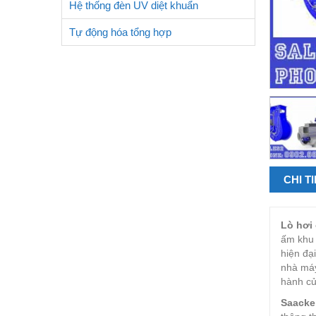
Hệ thống đèn UV diệt khuẩn
Tự động hóa tổng hợp
CHI T
Lò hơi
ấm khu 
hiện đạ
nhà máy
hành củ
Saacke