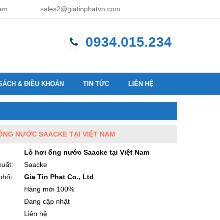
Nam
sales2@giatinphatvn.com
0934.015.234
SÁCH & ĐIỀU KHOẢN
TIN TỨC
LIÊN HỆ
ỐNG NƯỚC SAACKE TẠI VIỆT NAM
Lò hơi ống nước Saacke tại Việt Nam
uất:
Saacke
phối:
Gia Tin Phat Co., Ltd
:
Hàng mới 100%
Đang cập nhật
Liên hệ