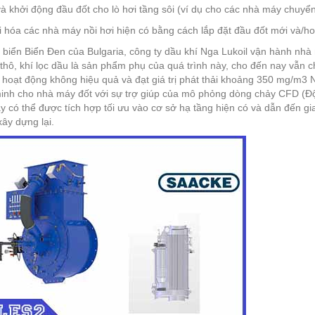
và khởi động đầu đốt cho lò hơi tầng sôi (ví dụ cho các nhà máy chuyể
i hóa các nhà máy nồi hơi hiện có bằng cách lắp đặt đầu đốt mới và/h
 biển Biển Đen của Bulgaria, công ty dầu khí Nga Lukoil vận hành nhà
 thô, khí lọc dầu là sản phẩm phụ của quá trình này, cho đến nay vẫn
hoạt động không hiệu quả và đạt giá trị phát thải khoảng 350 mg/m3
inh cho nhà máy đốt với sự trợ giúp của mô phỏng dòng chảy CFD (Động
y có thể được tích hợp tối ưu vào cơ sở hạ tầng hiện có và dẫn đến gi
xây dựng lại.