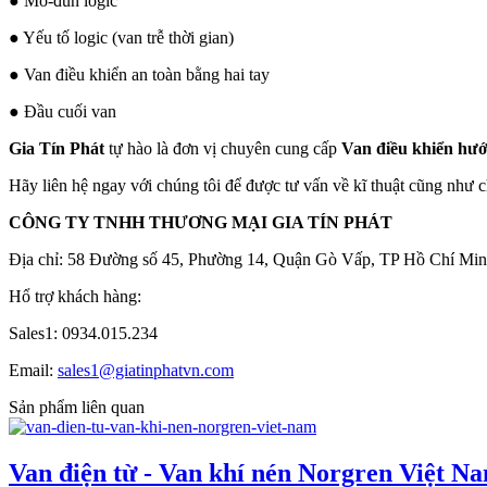
● Mô-đun logic
● Yếu tố logic (van trễ thời gian)
● Van điều khiển an toàn bằng hai tay
● Đầu cuối van
Gia Tín Phát
tự hào là đơn vị chuyên cung cấp
Van điều khiển hư
Hãy liên hệ ngay với chúng tôi để được tư vấn về kĩ thuật cũng như c
CÔNG TY TNHH THƯƠNG MẠI GIA TÍN PHÁT
Địa chỉ: 58 Đường số 45, Phường 14, Quận Gò Vấp, TP Hồ Chí Min
Hổ trợ khách hàng:
Sales1: 0934.015.234
Email:
sales1@giatinphatvn.com
Sản phẩm liên quan
Van điện từ - Van khí nén Norgren Việt N