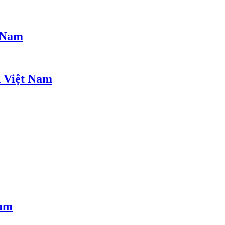
t Nam
h Việt Nam
Nam