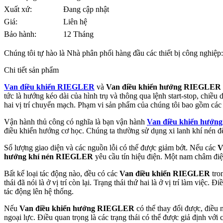
Xuất xứ:
Đang cập nhật
Giá:
Liên hệ
Bảo hành:
12 Tháng
Chúng tôi tự hào là Nhà phân phối hàng đầu các thiết bị công nghiệp
Chi tiết sản phẩm
Van điều khiển RIEGLER
và
Van điều khiển hướng RIEGLER
tức là hướng kéo dài của hình trụ và thông qua lệnh start-stop, chiều d
hai vị trí chuyển mạch. Phạm vi sản phẩm của chúng tôi bao gồm các va
Vận hành thủ công có nghĩa là bạn vận hành
Van điều khiển hướ
điều khiển hướng cơ học. Chúng ta thường sử dụng xi lanh khí nén để
Số lượng giao diện và các nguồn lỗi có thể được giảm bớt. Nếu các
V
hướng khí nén RIEGLER
yêu cầu tín hiệu điện. Một nam châm điệ
Bất kể loại tác động nào, đều có các
Van điều khiển RIEGLER
tron
thái đã nói là ở vị trí còn lại. Trạng thái thứ hai là ở vị trí làm việc
tác động lên hệ thống.
Nếu
Van điều khiển hướng RIEGLER
có thể thay đổi được, điều n
ngoại lực. Điều quan trọng là các trạng thái có thể được giả định với 