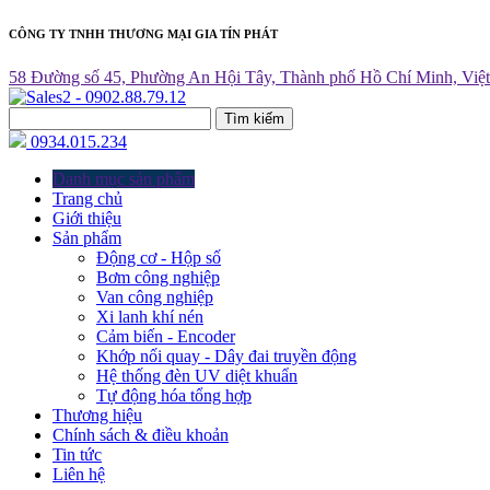
CÔNG TY TNHH THƯƠNG MẠI GIA TÍN PHÁT
58 Đường số 45, Phường An Hội Tây, Thành phố Hồ Chí Minh, Việ
Tìm kiếm
0934.015.234
Danh mục sản phẩm
Trang chủ
Giới thiệu
Sản phẩm
Động cơ - Hộp số
Bơm công nghiệp
Van công nghiệp
Xi lanh khí nén
Cảm biến - Encoder
Khớp nối quay - Dây đai truyền động
Hệ thống đèn UV diệt khuẩn
Tự động hóa tổng hợp
Thương hiệu
Chính sách & điều khoản
Tin tức
Liên hệ