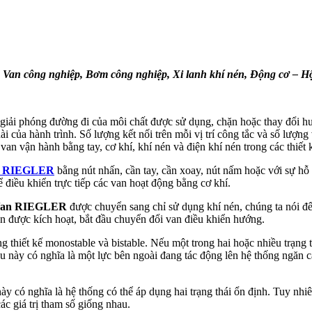
:
Van công nghiệp, Bơm công nghiệp, Xi lanh khí nén, Động cơ – 
giải phóng đường đi của môi chất được sử dụng, chặn hoặc thay đổi 
ài của hành trình. Số lượng kết nối trên mỗi vị trí công tắc và số lượng
n vận hành bằng tay, cơ khí, khí nén và điện khí nén trong các thiết k
ng RIEGLER
bằng nút nhấn, cần tay, cần xoay, nút nấm hoặc với sự hỗ
 điều khiển trực tiếp các van hoạt động bằng cơ khí.
an RIEGLER
được chuyển sang chỉ sử dụng khí nén, chúng ta nói đ
n được kích hoạt, bắt đầu chuyển đổi van điều khiển hướng.
g thiết kế monostable và bistable. Nếu một trong hai hoặc nhiều trạng t
. Điều này có nghĩa là một lực bên ngoài đang tác động lên hệ thống ngăn c
ày có nghĩa là hệ thống có thể áp dụng hai trạng thái ổn định. Tuy nhi
các giá trị tham số giống nhau.