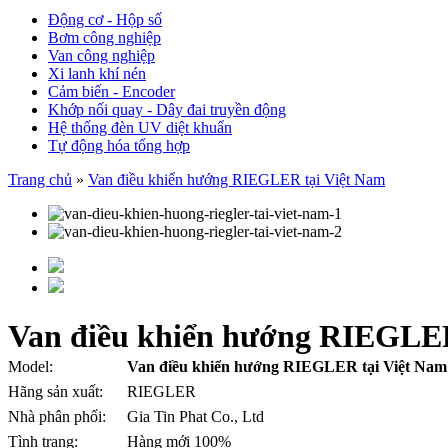
Động cơ - Hộp số
Bơm công nghiệp
Van công nghiệp
Xi lanh khí nén
Cảm biến - Encoder
Khớp nối quay - Dây đai truyền động
Hệ thống đèn UV diệt khuẩn
Tự động hóa tổng hợp
Trang chủ
»
Van điều khiển hướng RIEGLER tại Việt Nam
Van điều khiển hướng RIEGLER
Model:
Van điều khiển hướng RIEGLER tại Việt Nam
Hãng sản xuất:
RIEGLER
Nhà phân phối:
Gia Tin Phat Co., Ltd
Tình trạng:
Hàng mới 100%