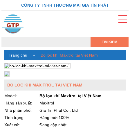
CÔNG TY TNHH THƯƠNG MẠI GIA TÍN PHÁT
TÌM KIẾM
Trang chủ
»
Bộ lọc khí Maxitrol tại Việt Nam
BỘ LỌC KHÍ MAXITROL TẠI VIỆT NAM
Model:
Bộ lọc khí Maxitrol tại Việt Nam
Hãng sản xuất:
Maxitrol
Nhà phân phối:
Gia Tin Phat Co., Ltd
Tình trạng:
Hàng mới 100%
Xuất xứ:
Đang cập nhật