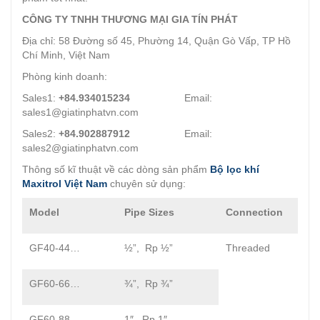
CÔNG TY TNHH THƯƠNG MẠI GIA TÍN PHÁT
Địa chỉ: 58 Đường số 45, Phường 14, Quận Gò Vấp, TP Hồ
Chí Minh, Việt Nam
Phòng kinh doanh:
Sales1:
+84.934015234
Email:
sales1@giatinphatvn.com
Sales2:
+84.902887912
Email:
sales2@giatinphatvn.com
Thông số kĩ thuật về các dòng sản phẩm
Bộ lọc khí
Maxitrol Việt Nam
chuyên sử dụng:
Model
Pipe Sizes
Connection
GF40-44…
½”, Rp ½”
Threaded
GF60-66…
¾”, Rp ¾”
GF60-88…
1″, Rp 1″