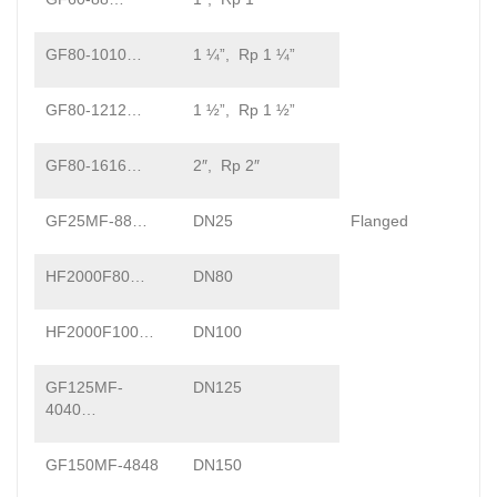
GF80-1010…
1 ¼”, Rp 1 ¼”
GF80-1212…
1 ½”, Rp 1 ½”
GF80-1616…
2″, Rp 2″
GF25MF-88…
DN25
Flanged
HF2000F80…
DN80
HF2000F100…
DN100
GF125MF-
DN125
4040…
GF150MF-4848
DN150