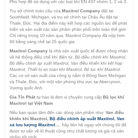
Phù hợp để sử dụng với các loại khí EN 437 nhóm 1, 2 và 3.
Trụ sở chính toàn cầu của
Maxitrol Company
đặt tại
Southfield, Michigan, và trụ sở chính tại Châu Âu đặt tại
Thale, Đức. Hai địa điểm này kết hợp các nguồn lực để phát
triển và sản xuất các sản phẩm phân phối trên toàn thế giới.
Chỉ riêng trong 10 năm qua, Maxitrol Company đã nộp hơn
60 bằng sáng chế tại 25 quốc gia.
Maxitrol Company
là nhà sản xuất quốc tế được công nhận
về hệ thống điều chế khí điện tử,
Bộ điều chỉnh khí Maxitrol,
Bộ điều chỉnh áp suất Maxitrol, Van điều khiển khí kết hợp
Maxitrol, Thiết bị an toàn khí Maxitrol, Bộ lọc khí Maxitrol.
Các cơ sở sản xuất của công ty nằm ở Đông Nam Michigan
và Thale, Đức, với một văn phòng khu vực tại Abercynon,
Vương quốc Anh.
Gia Tín Phát
tự hào là đơn vị chuyên cung cấp
Bộ lọc khí
Maxitrol tại Việt Nam
Nếu bạn quan tâm đến các dòng sản phẩm như:
Van điều
khiển khí Maxitrol,
Bộ điều chỉnh áp suất Maxitrol
,
Van
xả lưu lượng Maxitrol
…
, hãy liên hệ ngay với chúng tôi để
được tư vấn về kĩ thuật cũng như chất lượng và giá cả sản
phẩm tốt nhất.