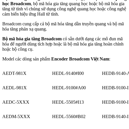
học Broadcom
, bộ mã hóa gia tăng quang học hoặc bộ mã hóa gia
tăng từ tính vì chúng sử dụng công nghệ quang học hoặc công nghệ
cảm biến hiệu ứng Hall từ tính.
Broadcom cung cấp cả bộ mã hóa tăng dần truyền quang và bộ mã
hóa tăng phản xạ quang.
Bộ mã hóa gia tăng Broadcom
có ​​sẵn dưới dạng các mô đun mã
hóa để người dùng tích hợp hoặc là bộ mã hóa gia tăng hoàn chỉnh
hoặc bộ công cụ.
Model các dòng sản phẩm
Encoder Broadcom Việt Nam
:
AEDT-981X
HEDL-9140#I00
HEDB-9140-
AEDL-981X
HEDL-9100#A00
HEDB-9100-I
AEDC-5XXX
HEDL-5505#I13
HEDB-9100-I
AEDM-5XXX
HEDL-5560#B02
HEDB-9140-I