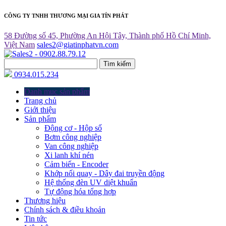
CÔNG TY TNHH THƯƠNG MẠI GIA TÍN PHÁT
58 Đường số 45, Phường An Hội Tây, Thành phố Hồ Chí Minh,
Việt Nam
sales2@giatinphatvn.com
Tìm kiếm
0934.015.234
Danh mục sản phẩm
Trang chủ
Giới thiệu
Sản phẩm
Động cơ - Hộp số
Bơm công nghiệp
Van công nghiệp
Xi lanh khí nén
Cảm biến - Encoder
Khớp nối quay - Dây đai truyền động
Hệ thống đèn UV diệt khuẩn
Tự động hóa tổng hợp
Thương hiệu
Chính sách & điều khoản
Tin tức