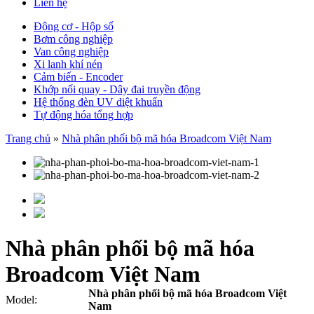
Liên hệ
Động cơ - Hộp số
Bơm công nghiệp
Van công nghiệp
Xi lanh khí nén
Cảm biến - Encoder
Khớp nối quay - Dây đai truyền động
Hệ thống đèn UV diệt khuẩn
Tự động hóa tổng hợp
Trang chủ
»
Nhà phân phối bộ mã hóa Broadcom Việt Nam
Nhà phân phối bộ mã hóa
Broadcom Việt Nam
Nhà phân phối bộ mã hóa Broadcom Việt
Model:
Nam