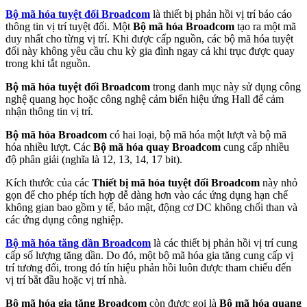
Bộ mã hóa tuyệt đối Broadcom
là thiết bị phản hồi vị trí báo cáo
thông tin vị trí tuyệt đối. Một
Bộ mã hóa Broadcom
tạo ra một mã
duy nhất cho từng vị trí. Khi được cấp nguồn, các bộ mã hóa tuyệt
đối này không yêu cầu chu kỳ gia đình ngay cả khi trục được quay
trong khi tắt nguồn.
Bộ mã hóa tuyệt đối Broadcom
trong danh mục này sử dụng công
nghệ quang học hoặc công nghệ cảm biến hiệu ứng Hall để cảm
nhận thông tin vị trí.
Bộ mã hóa Broadcom
có hai loại, bộ mã hóa một lượt và bộ mã
hóa nhiều lượt. Các
Bộ mã hóa quay Broadcom
cung cấp nhiều
độ phân giải (nghĩa là 12, 13, 14, 17 bit).
Kích thước của các
Thiết bị mã hóa tuyệt đối Broadcom
này nhỏ
gọn để cho phép tích hợp dễ dàng hơn vào các ứng dụng hạn chế
không gian bao gồm y tế, bảo mật, động cơ DC không chổi than và
các ứng dụng công nghiệp.
Bộ mã hóa tăng dần Broadcom
là các thiết bị phản hồi vị trí cung
cấp số lượng tăng dần. Do đó, một bộ mã hóa gia tăng cung cấp vị
trí tương đối, trong đó tín hiệu phản hồi luôn được tham chiếu đến
vị trí bắt đầu hoặc vị trí nhà.
Bộ mã hóa gia tăng Broadcom
còn được gọi là
Bộ mã hóa quang