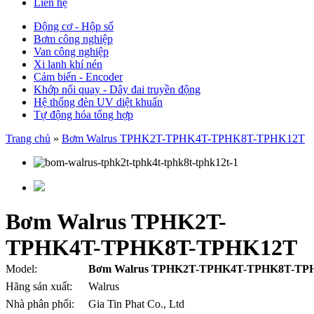
Liên hệ
Động cơ - Hộp số
Bơm công nghiệp
Van công nghiệp
Xi lanh khí nén
Cảm biến - Encoder
Khớp nối quay - Dây đai truyền động
Hệ thống đèn UV diệt khuẩn
Tự động hóa tổng hợp
Trang chủ
»
Bơm Walrus TPHK2T-TPHK4T-TPHK8T-TPHK12T
Bơm Walrus TPHK2T-
TPHK4T-TPHK8T-TPHK12T
Model:
Bơm Walrus TPHK2T-TPHK4T-TPHK8T-TP
Hãng sản xuất:
Walrus
Nhà phân phối:
Gia Tin Phat Co., Ltd