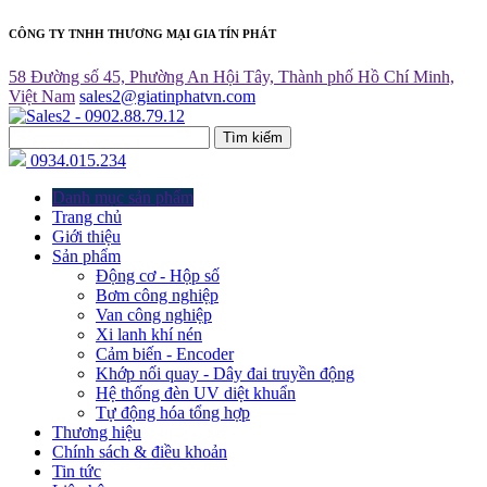
CÔNG TY TNHH THƯƠNG MẠI GIA TÍN PHÁT
58 Đường số 45, Phường An Hội Tây, Thành phố Hồ Chí Minh,
Việt Nam
sales2@giatinphatvn.com
Tìm kiếm
0934.015.234
Danh mục sản phẩm
Trang chủ
Giới thiệu
Sản phẩm
Động cơ - Hộp số
Bơm công nghiệp
Van công nghiệp
Xi lanh khí nén
Cảm biến - Encoder
Khớp nối quay - Dây đai truyền động
Hệ thống đèn UV diệt khuẩn
Tự động hóa tổng hợp
Thương hiệu
Chính sách & điều khoản
Tin tức