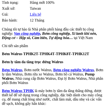
Tình trạng:
Hàng mới 100%
Xuất xứ:
Taiwan
Giá:
Liên hệ
Bảo hành:
12 Tháng
Chúng tôi tự hào là Nhà phân phối hàng đầu các thiết bị công
nghiệp:
Van công nghiệp
, Bơm công nghiệp, Xi lanh khí nén,
Động cơ – Hộp số, Cảm biến, Tự động hóa…
tại Việt Nam
Chi tiết sản phẩm
Bơm Walrus TPHK2T
-
TPHK4T
-
TPHK8T
-
TPHK12T
Bơm ly tâm đa tầng trục đứng Walrus
Bơm Walrus
, Bơm nước Walrus,
Bơm công nghiệp Walrus
, Bơm
ly tâm Walrus, Bơm rửa xe Walrus, Bơm hồ cá Walrus,
Pump
Walrus
, Nhà cung cấp Bơm Walrus, Đại lý Bơm Walrus, Nhà phân
phối Bơm Walrus
Bơm Walrus TPHK
là máy bơm ly tâm đa tầng thẳng đứng, được
thiết kế để sử dụng trong công nghiệp, đặc biệt dành cho máy công
cụ, để mang chất lỏng như nước, chất làm mát, dầu nhẹ và các vấn
đề sạch, không gây hấn khác: