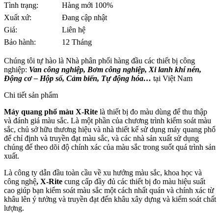
Tình trạng:
Hàng mới 100%
Xuất xứ:
Đang cập nhật
Giá:
Liên hệ
Bảo hành:
12 Tháng
Chúng tôi tự hào là Nhà phân phối hàng đầu các thiết bị công
nghiệp:
Van công nghiệp, Bơm công nghiệp, Xi lanh khí nén,
Động cơ – Hộp số, Cảm biến, Tự động hóa…
tại Việt Nam
Chi tiết sản phẩm
Máy quang phổ màu X-Rite
là thiết bị đo màu dùng để thu thập
và đánh giá màu sắc. Là một phần của chương trình kiểm soát màu
sắc, chủ sở hữu thương hiệu và nhà thiết kế sử dụng máy quang phổ
để chỉ định và truyền đạt màu sắc, và các nhà sản xuất sử dụng
chúng để theo dõi độ chính xác của màu sắc trong suốt quá trình sản
xuất.
Là công ty dẫn đầu toàn cầu về xu hướng màu sắc, khoa học và
công nghệ
, X-Rite
cung cấp đầy đủ các thiết bị đo màu hiệu suất
cao giúp bạn kiểm soát màu sắc một cách nhất quán và chính xác từ
khâu lên ý tưởng và truyền đạt đến khâu xây dựng và kiểm soát chất
lượng.