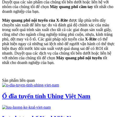
Duyệt qua các sản phẩm của chúng tôi bên dưới hoặc liên hệ với
nhóm của chúng tôi để chọn
Máy quang phổ cầm tay
tốt nhất cho
doanh nghiệp của bạn.
Máy quang phổ nội tuyến của X-Rite
được lắp phía trên dây
chuyền sản xuất để liên tục đo và đánh giá độ chính xác của màu
trong suốt quá trình sản xuất cho tất cả các giai đoạn sản xuất giấy,
cũng như cho ngành công nghiệp tráng phủ cuộn, nhựa, kính tráng
phủ, dệt may và ô tô. Các giải pháp nội tuyến của
X-Rite
có thể
phát hiện ngay cả những sai lệch nhỏ để người vận hành có thể thực
hiện thay đổi trước khi sản xuất vượt quá dung sai để có ROI rất
nhanh. Duyệt qua các dịch vụ của chúng tôi bên dưới hoặc liên hệ
với nhóm của chúng tôi để chọn
Máy quang phổ nội tuyến
tốt
nhất cho doanh nghiệp của bạn.
Sản phẩm liên quan
Ổ đĩa tuyến tính Uhing Việt Nam