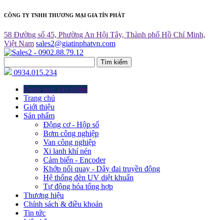
CÔNG TY TNHH THƯƠNG MẠI GIA TÍN PHÁT
58 Đường số 45, Phường An Hội Tây, Thành phố Hồ Chí Minh,
Việt Nam
sales2@giatinphatvn.com
Tìm kiếm
0934.015.234
Danh mục sản phẩm
Trang chủ
Giới thiệu
Sản phẩm
Động cơ - Hộp số
Bơm công nghiệp
Van công nghiệp
Xi lanh khí nén
Cảm biến - Encoder
Khớp nối quay - Dây đai truyền động
Hệ thống đèn UV diệt khuẩn
Tự động hóa tổng hợp
Thương hiệu
Chính sách & điều khoản
Tin tức