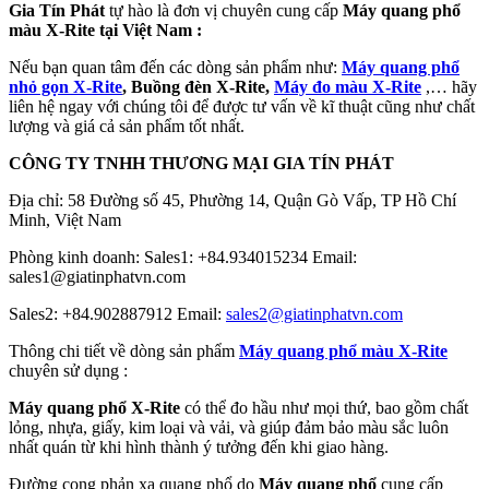
Gia Tín Phát
tự hào là đơn vị chuyên cung cấp
Máy quang phổ
màu X-Rite
tại Việt Nam :
Nếu bạn quan tâm đến các dòng sản phẩm như:
Máy quang phổ
nhỏ gọn X-Rite
, Buồng đèn X-Rite,
Máy đo màu X-Rite
,… hãy
liên hệ ngay với chúng tôi để được tư vấn về kĩ thuật cũng như chất
lượng và giá cả sản phẩm tốt nhất.
CÔNG TY TNHH THƯƠNG MẠI GIA TÍN PHÁT
Địa chỉ: 58 Đường số 45, Phường 14, Quận Gò Vấp, TP Hồ Chí
Minh, Việt Nam
Phòng kinh doanh: Sales1: +84.934015234 Email:
sales1@giatinphatvn.com
Sales2: +84.902887912 Email:
sales2@giatinphatvn.com
Thông chi tiết về dòng sản phẩm
Máy quang phổ màu X-Rite
chuyên sử dụng :
Máy quang phổ X-Rite
có thể đo hầu như mọi thứ, bao gồm chất
lỏng, nhựa, giấy, kim loại và vải, và giúp đảm bảo màu sắc luôn
nhất quán từ khi hình thành ý tưởng đến khi giao hàng.
Đường cong phản xạ quang phổ do
Máy quang phổ
cung cấp