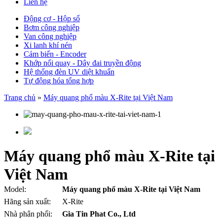
Liên hệ
Động cơ - Hộp số
Bơm công nghiệp
Van công nghiệp
Xi lanh khí nén
Cảm biến - Encoder
Khớp nối quay - Dây đai truyền động
Hệ thống đèn UV diệt khuẩn
Tự động hóa tổng hợp
Trang chủ
»
Máy quang phổ màu X-Rite tại Việt Nam
Máy quang phổ màu X-Rite tại
Việt Nam
Model:
Máy quang phổ màu X-Rite tại Việt Nam
Hãng sản xuất:
X-Rite
Nhà phân phối:
Gia Tin Phat Co., Ltd