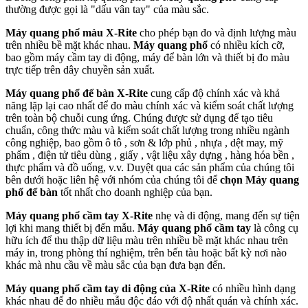
thường được gọi là "dấu vân tay" của màu sắc.
Máy quang phổ màu
X-Rite
cho phép bạn đo và định lượng màu
trên nhiều bề mặt khác nhau.
Máy quang phổ
có nhiều kích cỡ,
bao gồm máy cầm tay di động, máy để bàn lớn và thiết bị đo màu
trực tiếp trên dây chuyền sản xuất.
Máy quang phổ để bàn X-Rite
cung cấp độ chính xác và khả
năng lặp lại cao nhất để đo màu chính xác và kiểm soát chất lượng
trên toàn bộ chuỗi cung ứng. Chúng được sử dụng để tạo tiêu
chuẩn, công thức màu và kiểm soát chất lượng trong nhiều ngành
công nghiệp, bao gồm ô tô , sơn & lớp phủ , nhựa , dệt may, mỹ
phẩm , điện tử tiêu dùng , giấy , vật liệu xây dựng , hàng hóa bền ,
thực phẩm và đồ uống, v.v. Duyệt qua các sản phẩm của chúng tôi
bên dưới hoặc liên hệ với nhóm của chúng tôi để
chọn Máy quang
phổ để bàn
tốt nhất cho doanh nghiệp của bạn.
Máy quang phổ cầm tay X-Rite
nhẹ và di động, mang đến sự tiện
lợi khi mang thiết bị đến mẫu.
Máy quang phổ cầm tay
là công cụ
hữu ích để thu thập dữ liệu màu trên nhiều bề mặt khác nhau trên
máy in, trong phòng thí nghiệm, trên bến tàu hoặc bất kỳ nơi nào
khác mà nhu cầu về màu sắc của bạn đưa bạn đến.
Máy quang phổ cầm tay di động của X-Rite
có nhiều hình dạng
khác nhau để đo nhiều mẫu độc đáo với độ nhất quán và chính xác.