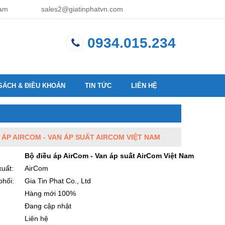
Nam
sales2@giatinphatvn.com
0934.015.234
SÁCH & ĐIỀU KHOẢN
TIN TỨC
LIÊN HỆ
 ÁP AIRCOM - VAN ÁP SUẤT AIRCOM VIỆT NAM
Bộ điều áp AirCom - Van áp suất AirCom Việt Nam
uất:
AirCom
phối:
Gia Tin Phat Co., Ltd
:
Hàng mới 100%
Đang cập nhật
Liên hệ