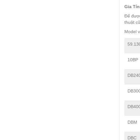
Gia Tín
Để được 
thuật c
Model 
59.13
10BP
DB24
DB30
DB40
DBM
DBC