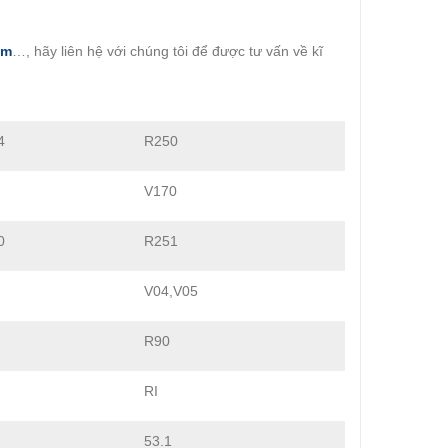
om
…, hãy liên hệ với chúng tôi để được tư vấn về kĩ
4
R250
V170
0
R251
V04,V05
R90
RI
53.1