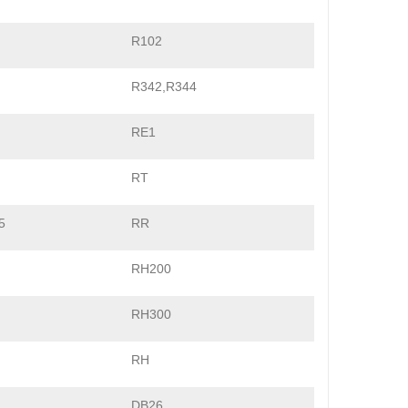
R102
R342,R344
RE1
RT
5
RR
RH200
RH300
RH
DB26