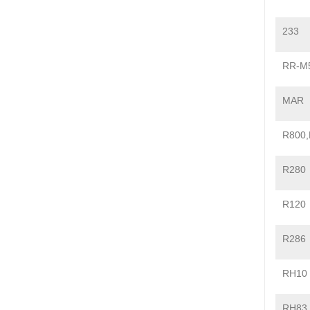
233
RR-M
MAR
R800,
R280
R120
R286
RH10
RH83