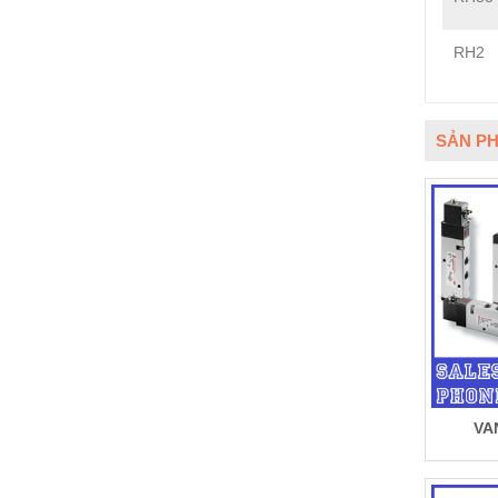
RH2
SẢN PH
VA