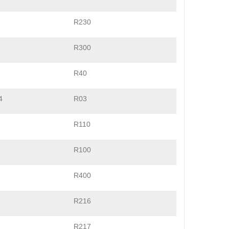
R230
R300
R40
4
R03
R110
R100
R400
R216
R217