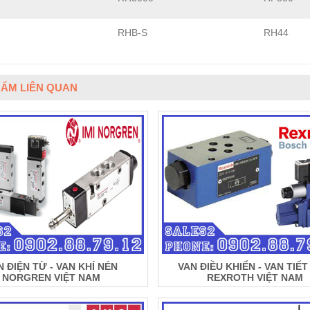
RHB-S
RH44
ẨM LIÊN QUAN
N ĐIỆN TỪ - VAN KHÍ NÉN
VAN ĐIỀU KHIỂN - VAN TIẾ
NORGREN VIỆT NAM
REXROTH VIỆT NAM