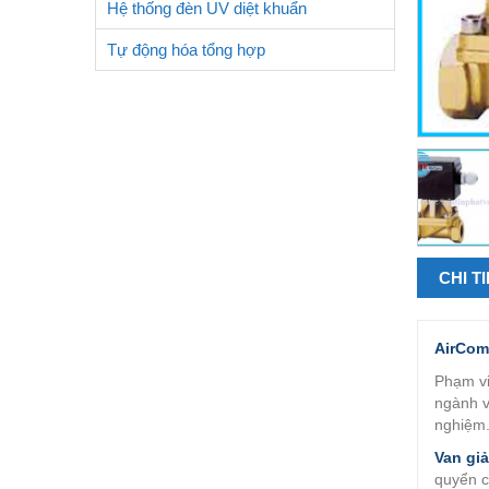
Hệ thống đèn UV diệt khuẩn
Tự động hóa tổng hợp
CHI T
AirCom
Phạm vi
ngành v
nghiệm
Van gi
quyển c