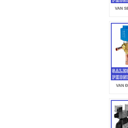
VAN S
VAN Đ