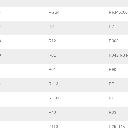
0
RGB4
R6,M5000
0
RZ
R7
8
R12
R308
0
R01
R342,R34
R01
R90
0
RL13
RT
R3100
RC
R40
R33
R110
R25,R45