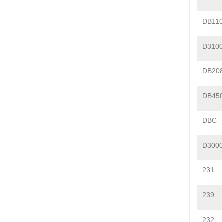
DB11
D310
DB20
DB45
DBC
D300
231
239
232