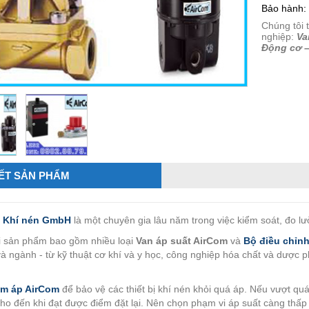
Bảo hành:
Chúng tôi 
nghiệp:
Va
Động cơ 
IẾT SẢN PHẨM
 Khí nén GmbH
là một chuyên gia lâu năm trong việc kiểm soát, đo lư
 sản phẩm bao gồm nhiều loại
Van áp suất AirCom
và
Bộ điều chỉn
à ngành - từ kỹ thuật cơ khí và y học, công nghiệp hóa chất và dược p
.
ảm áp AirCom
để bảo vệ các thiết bị khí nén khỏi quá áp. Nếu vượt qu
ho đến khi đạt được điểm đặt lại. Nên chọn phạm vi áp suất càng thấp 