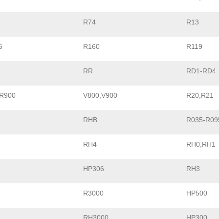
R74
R13
5
R160
R119
RR
RD1-RD4
R900
V800,V900
R20,R21
RHB
R035-R09
RH4
RH0,RH1
HP306
RH3
R3000
HP500
RH3000
HP300