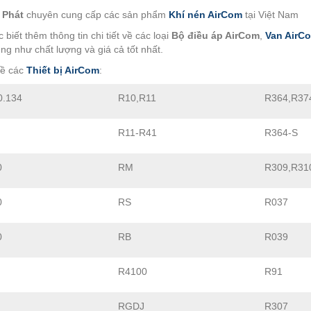
 Phát
chuyên cung cấp các sản phẩm
Khí nén AirCom
tại Việt Nam
biết thêm thông tin chi tiết về các loại
Bộ điều áp AirCom
,
Van AirC
ũng như chất lượng và giá cả tốt nhất.
về các
Thiết bị AirCom
:
0.134
R10,R11
R364,R37
R11-R41
R364-S
0
RM
R309,R31
0
RS
R037
0
RB
R039
R4100
R91
RGDJ
R307