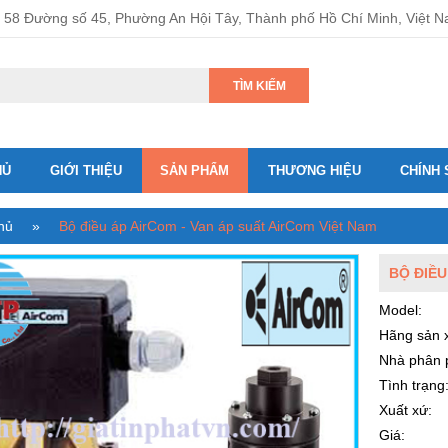
58 Đường số 45, Phường An Hội Tây, Thành phố Hồ Chí Minh, Việt 
TÌM KIẾM
HỦ
GIỚI THIỆU
SẢN PHẨM
THƯƠNG HIỆU
CHÍNH 
hủ
»
Bộ điều áp AirCom - Van áp suất AirCom Việt Nam
BỘ ĐIỀU
Model:
Hãng sản x
Nhà phân 
Tình trạng
Xuất xứ:
Giá: