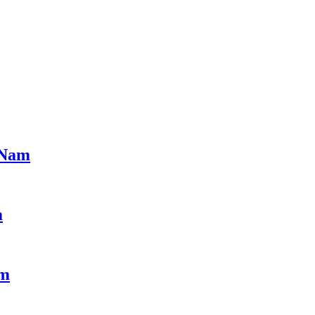
t Nam
m
am