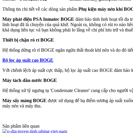
Thông tin chi tiết về các dòng sản phẩm
Phụ kiện máy nén khí BO
Máy phát điện PSA Inmatec BOGE
đảm bảo tính linh hoạt tối đa t
linh hoạt đã là chuyện của quá khứ. Ngoài ra, không có rủi ro nào liên
khả dụng liên tục và bạn không phải lo lắng về chi phí lưu trữ và thuê
Thiết bị chặn rò rỉ BOGE
Hệ thống dừng rò rỉ BOGE ngăn ngừa thất thoát khí nén và do đó tiế
Bộ lọc áp suất cao BOGE
Với chênh lệch áp suất cực thấp, bộ lọc áp suất cao BOGE đảm bảo k
Máy tách dầu-nước BOGE
Hệ thống xử lý ngưng tụ 'Condensate Cleaner' cung cấp cho người vậ
Máy sấy màng
BOGE
được sử dụng để hạ điểm sương áp suất xuống 
máy nén và máy thu.
Sản phẩm liên quan