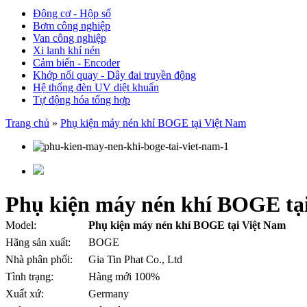
Động cơ - Hộp số
Bơm công nghiệp
Van công nghiệp
Xi lanh khí nén
Cảm biến - Encoder
Khớp nối quay - Dây đai truyền động
Hệ thống đèn UV diệt khuẩn
Tự động hóa tổng hợp
Trang chủ
»
Phụ kiện máy nén khí BOGE tại Việt Nam
Phụ kiện máy nén khí BOGE tạ
Model:
Phụ kiện máy nén khí BOGE tại Việt Nam
Hãng sản xuất:
BOGE
Nhà phân phối:
Gia Tin Phat Co., Ltd
Tình trạng:
Hàng mới 100%
Xuất xứ:
Germany