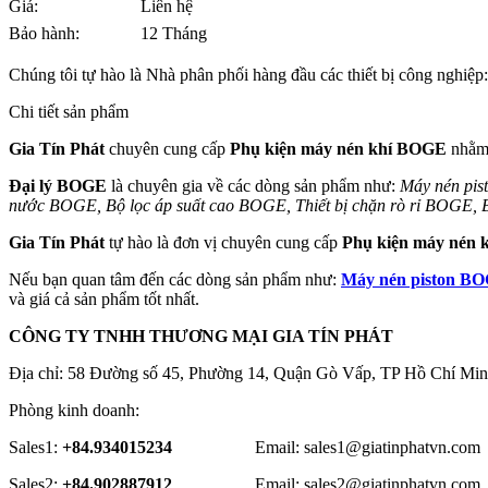
Giá:
Liên hệ
Bảo hành:
12 Tháng
Chúng tôi tự hào là Nhà phân phối hàng đầu các thiết bị công nghiệp
Chi tiết sản phẩm
Gia Tín Phát
chuyên cung cấp
Phụ kiện máy nén khí BOGE
nhằm 
Đại lý BOGE
là chuyên gia về các dòng sản phẩm như:
Máy nén pis
nước BOGE, Bộ lọc áp suất cao BOGE, Thiết bị chặn rò rỉ BOGE,
Gia Tín Phát
tự hào là đơn vị chuyên cung cấp
Phụ kiện máy nén
Nếu bạn quan tâm đến các dòng sản phẩm như:
Máy nén piston B
và giá cả sản phẩm tốt nhất.
CÔNG TY TNHH THƯƠNG MẠI GIA TÍN PHÁT
Địa chỉ: 58 Đường số 45, Phường 14, Quận Gò Vấp, TP Hồ Chí Min
Phòng kinh doanh:
Sales1:
+84.934015234
Email: sales1@giatinphatvn.com
Sales2:
+84.902887912
Email: sales2@giatinphatvn.com