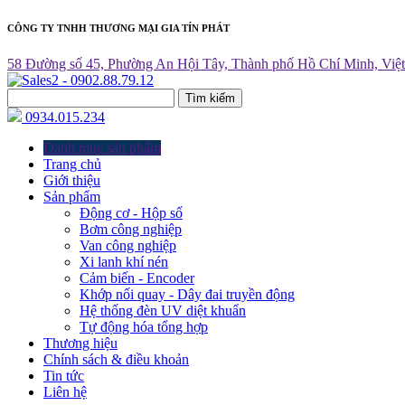
CÔNG TY TNHH THƯƠNG MẠI GIA TÍN PHÁT
58 Đường số 45, Phường An Hội Tây, Thành phố Hồ Chí Minh, Việ
Tìm kiếm
0934.015.234
Danh mục sản phẩm
Trang chủ
Giới thiệu
Sản phẩm
Động cơ - Hộp số
Bơm công nghiệp
Van công nghiệp
Xi lanh khí nén
Cảm biến - Encoder
Khớp nối quay - Dây đai truyền động
Hệ thống đèn UV diệt khuẩn
Tự động hóa tổng hợp
Thương hiệu
Chính sách & điều khoản
Tin tức
Liên hệ