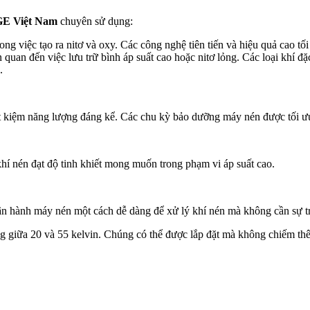
GE Việt Nam
chuyên sử dụng:
rong việc tạo ra nitơ và oxy. Các công nghệ tiên tiến và hiệu quả cao 
 quan đến việc lưu trữ bình áp suất cao hoặc nitơ lỏng. Các loại khí đặ
.
t kiệm năng lượng đáng kể. Các chu kỳ bảo dưỡng máy nén được tối ưu
hí nén đạt độ tinh khiết mong muốn trong phạm vi áp suất cao.
n hành máy nén một cách dễ dàng để xử lý khí nén mà không cần sự tr
giữa 20 và 55 kelvin. Chúng có thể được lắp đặt mà không chiếm thêm k