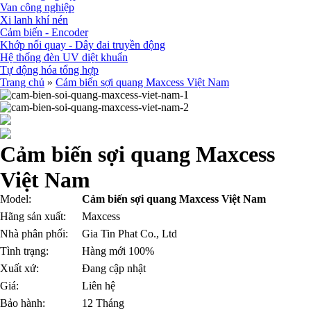
Van công nghiệp
Xi lanh khí nén
Cảm biến - Encoder
Khớp nối quay - Dây đai truyền động
Hệ thống đèn UV diệt khuẩn
Tự động hóa tổng hợp
Trang chủ
»
Cảm biến sợi quang Maxcess Việt Nam
Cảm biến sợi quang Maxcess
Việt Nam
Model:
Cảm biến sợi quang Maxcess Việt Nam
Hãng sản xuất:
Maxcess
Nhà phân phối:
Gia Tin Phat Co., Ltd
Tình trạng:
Hàng mới 100%
Xuất xứ:
Đang cập nhật
Giá:
Liên hệ
Bảo hành:
12 Tháng