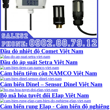
Đầu dò nhiệt độ Comet Việt Nam
Đầu dò áp suất Setra Việt Nam
Cảm biến tiệm cận NAMCO Việt Nam
Cảm biến Dinel – Sensor Dinel Việt Nam
Bộ mã hóa tuyệt đối Elap Việt Nam
Cảm biến rung Elap - Cảm biến độ nghiêng