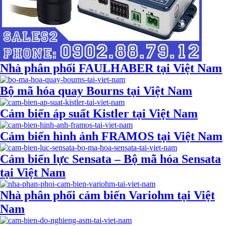
Nhà phân phối FAULHABER tại Việt Nam
Bộ mã hóa quay Bourns tại Việt Nam
Cảm biến áp suất Kistler tại Việt Nam
Cảm biến hình ảnh FRAMOS tại Việt Nam
Cảm biến lực Sensata – Bộ mã hóa Sensata
tại Việt Nam
Nhà phân phối cảm biến Variohm tại Việt
Nam