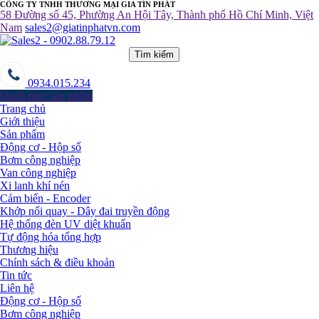
CÔNG TY TNHH THƯƠNG MẠI GIA TÍN PHÁT
58 Đường số 45, Phường An Hội Tây, Thành phố Hồ Chí Minh, Việt
Nam
sales2@giatinphatvn.com
Tìm kiếm
0934.015.234
Danh mục sản phẩm
Trang chủ
Giới thiệu
Sản phẩm
Động cơ - Hộp số
Bơm công nghiệp
Van công nghiệp
Xi lanh khí nén
Cảm biến - Encoder
Khớp nối quay - Dây đai truyền động
Hệ thống đèn UV diệt khuẩn
Tự động hóa tổng hợp
Thương hiệu
Chính sách & điều khoản
Tin tức
Liên hệ
Động cơ - Hộp số
Bơm công nghiệp