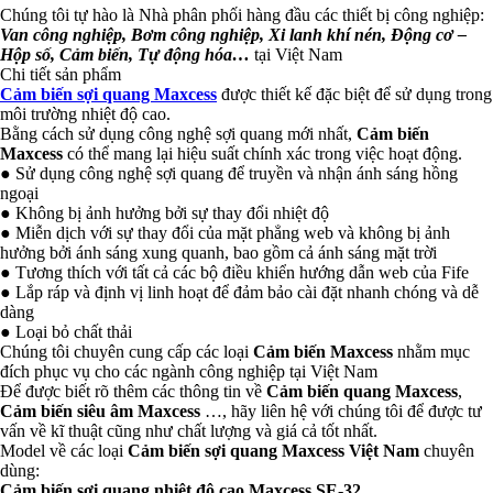
Chúng tôi tự hào là Nhà phân phối hàng đầu các thiết bị công nghiệp:
Van công nghiệp, Bơm công nghiệp, Xi lanh khí nén, Động cơ –
Hộp số, Cảm biến, Tự động hóa…
tại Việt Nam
Chi tiết sản phẩm
Cảm biến sợi quang Maxcess
được thiết kế đặc biệt để sử dụng trong
môi trường nhiệt độ cao.
Bằng cách sử dụng công nghệ sợi quang mới nhất,
Cảm biến
Maxcess
có thể mang lại hiệu suất chính xác trong việc hoạt động.
● Sử dụng công nghệ sợi quang để truyền và nhận ánh sáng hồng
ngoại
● Không bị ảnh hưởng bởi sự thay đổi nhiệt độ
● Miễn dịch với sự thay đổi của mặt phẳng web và không bị ảnh
hưởng bởi ánh sáng xung quanh, bao gồm cả ánh sáng mặt trời
● Tương thích với tất cả các bộ điều khiển hướng dẫn web của Fife
● Lắp ráp và định vị linh hoạt để đảm bảo cài đặt nhanh chóng và dễ
dàng
● Loại bỏ chất thải
Chúng tôi chuyên cung cấp các loại
Cảm biến Maxcess
nhằm mục
đích phục vụ cho các ngành công nghiệp tại Việt Nam
Để được biết rõ thêm các thông tin về
Cảm biến quang Maxcess
,
Cảm biến siêu âm Maxcess
…, hãy liên hệ với chúng tôi để được tư
vấn về kĩ thuật cũng như chất lượng và giá cả tốt nhất.
Model về các loại
Cảm biến sợi quang Maxcess Việt Nam
chuyên
dùng:
Cảm biến sợi quang nhiệt độ cao Maxcess SE-32