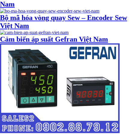
Nam
Bộ mã hóa vòng quay Sew – Encoder Sew
Việt Nam
Cảm biến áp suất Gefran Việt Nam