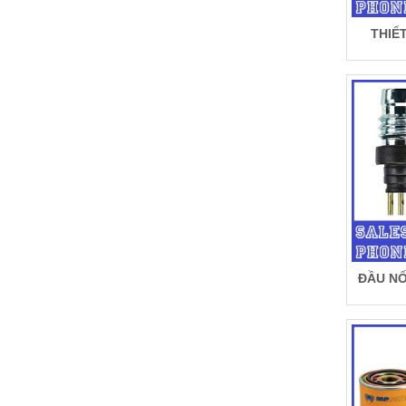
THIẾ
ĐẦU NỐ