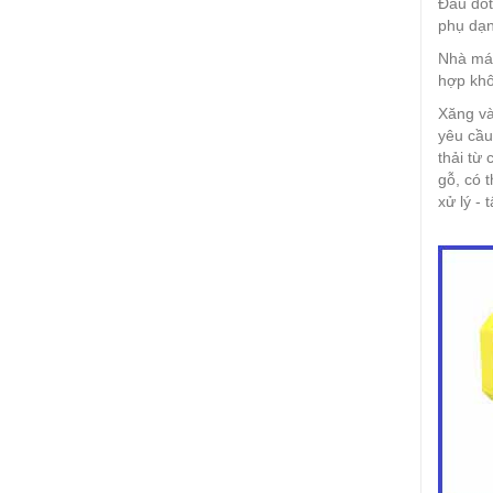
Đầu đốt
phụ dạn
Nhà máy
hợp khô
Xăng và
yêu cầu
thải từ 
gỗ, có 
xử lý - 