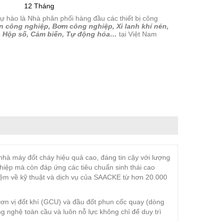
12 Tháng
tự hào là Nhà phân phối hàng đầu các thiết bị công
n công nghiệp, Bơm công nghiệp, Xi lanh khí nén,
– Hộp số, Cảm biến, Tự động hóa…
tại Việt Nam
 nhà máy đốt cháy hiệu quả cao, đáng tin cậy với lượng
hiệp mà còn đáp ứng các tiêu chuẩn sinh thái cao
hiệm về kỹ thuật và dịch vụ của SAACKE từ hơn 20.000
Đơn vị đốt khí (GCU) và đầu đốt phun cốc quay (dòng
ng nghệ toàn cầu và luôn nỗ lực không chỉ để duy trì