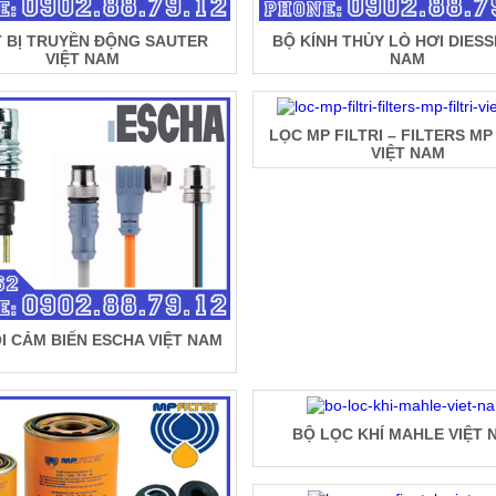
T BỊ TRUYỀN ĐỘNG SAUTER
BỘ KÍNH THỦY LÒ HƠI DIESS
VIỆT NAM
NAM
LỌC MP FILTRI – FILTERS MP 
VIỆT NAM
I CẢM BIẾN ESCHA VIỆT NAM
BỘ LỌC KHÍ MAHLE VIỆT 