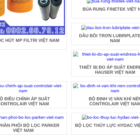
BÚA RUNG FINETEK VIỆT 
DẦU BÔI TRƠN LUBRIPLATE
C HÚT MP FILTRI VIỆT NAM
NAM
THIẾT BỊ ĐO ÁP SUẤT ENDR
HAUSER VIỆT NAM
Ộ ĐIỀU CHỈNH ÁP SUẤT
BỘ ĐỊNH VỊ VAN KHÍ NÉ
CONTROLAIR VIỆT NAM
CONTROLAIR VIỆT NA
PHÂN PHỐI BỘ LỌC PARKER
BỘ LỌC THỦY LỰC HYDAC VI
VIỆT NAM