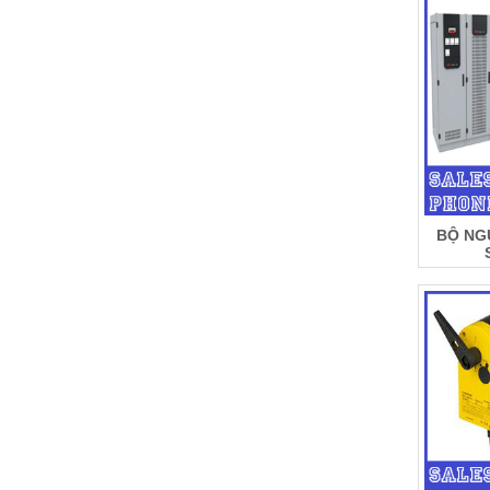
BỘ NG