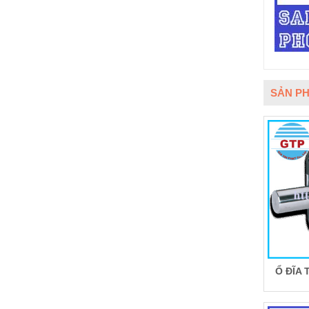
SẢN PH
Ổ ĐĨA 