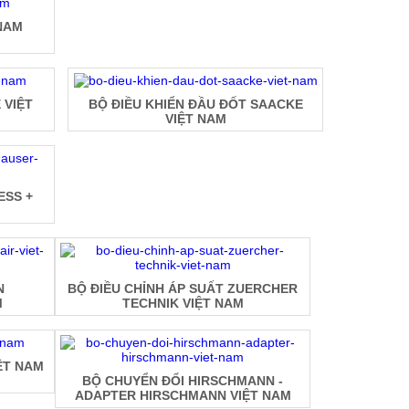
NAM
 VIỆT
BỘ ĐIỀU KHIỂN ĐẦU ĐỐT SAACKE
VIỆT NAM
ESS +
N
BỘ ĐIỀU CHỈNH ÁP SUẤT ZUERCHER
M
TECHNIK VIỆT NAM
ỆT NAM
BỘ CHUYỂN ĐỔI HIRSCHMANN -
ADAPTER HIRSCHMANN VIỆT NAM