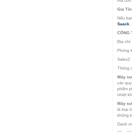
mà còn 
Gia Tín
Nếu bạ
Saack
…
CÔNG 
Địa chỉ
Phòng k
Sales2:
Thông c
Máy sư
các quy
phẩm ph
nhiệt kh
Máy sư
là loại 
không k
Danh m