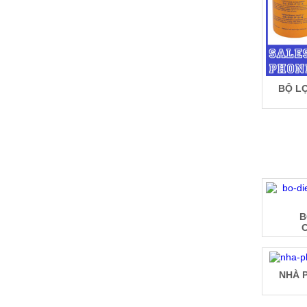
BỘ LỌ
B
NHÀ 