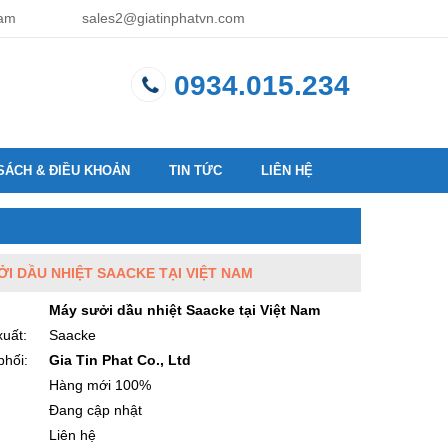
Nam
sales2@giatinphatvn.com
0934.015.234
SÁCH & ĐIỀU KHOẢN
TIN TỨC
LIÊN HỆ
I DẦU NHIỆT SAACKE TẠI VIỆT NAM
Máy sưởi dầu nhiệt Saacke tại Việt Nam
uất:
Saacke
phối:
Gia Tin Phat Co., Ltd
:
Hàng mới 100%
Đang cập nhật
Liên hệ