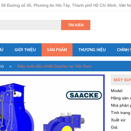
58 Đường số 45, Phường An Hội Tây, Thành phố Hồ Chí Minh, Việt 
TÌM KIẾM
HỦ
GIỚI THIỆU
SẢN PHẨM
THƯƠNG HIỆU
CHÍNH 
hủ
»
Máy sưởi dầu nhiệt Saacke tại Việt Nam
MÁY SƯỞ
Model:
Hãng sản x
Nhà phân 
Tình trạng
Xuất xứ:
Giá: