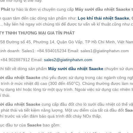
để mở rộng vị thế này.
 Phát
tự hào là đơn vị chuyên cung cấp
Máy sưởi dầu nhiệt Saacke t
n quan tâm đến các dòng sản phẩm như:
Lọc khí thải nhiệt Saacke
,
, hãy liên hệ ngay với chúng tôi để được tư vấn về kĩ thuật cũng như 
TY TNHH THƯƠNG MẠI GIA TÍN PHÁT
: 58 Đường số 45, Phường 14, Quận Gò Vấp, TP Hồ Chí Minh, Việt Na
inh doanh: Sales1: +84.934015234 Email: sales1@giatinphatvn.com
 +84.902887912 Email:
sales2@giatinphatvn.com
hi tiết về dòng sản phẩm
Máy sưởi dầu nhiệt Saacke
chuyên sử dụng
ởi dầu nhiệt Saacke
chủ yếu được sử dụng trong các ngành công ngh
 trình ở mức nhiệt độ cao (300 đến 450°C). Chúng thường được làm nó
ụ dạng khí hoặc lỏng từ một quy trình. Ngoài việc sử dụng các nhiên l
í thải.
ởi dầu nhiệt Saacke
cung cấp đầu đốt cho lò sưởi dầu nhiệt có thể vậ
ít phát thải và tiết kiệm năng lượng. Một ưu điểm của tất cả đầu đốt
Saa
hí trước và vẫn đảm bảo quá trình đốt cháy NOx thấp.
ục đầu tư của
Saacke
bao gồm: