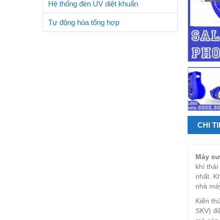
Hệ thống đèn UV diệt khuẩn
Tự động hóa tổng hợp
CHI T
Máy sư
khí thả
nhất. K
nhà máy
Kiến th
SKV) để