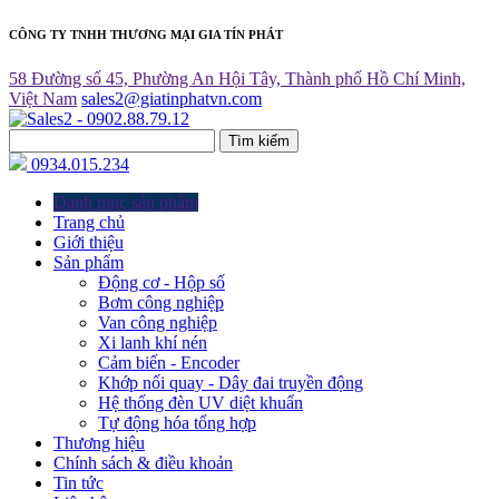
CÔNG TY TNHH THƯƠNG MẠI GIA TÍN PHÁT
58 Đường số 45, Phường An Hội Tây, Thành phố Hồ Chí Minh,
Việt Nam
sales2@giatinphatvn.com
Tìm kiếm
0934.015.234
Danh mục sản phẩm
Trang chủ
Giới thiệu
Sản phẩm
Động cơ - Hộp số
Bơm công nghiệp
Van công nghiệp
Xi lanh khí nén
Cảm biến - Encoder
Khớp nối quay - Dây đai truyền động
Hệ thống đèn UV diệt khuẩn
Tự động hóa tổng hợp
Thương hiệu
Chính sách & điều khoản
Tin tức