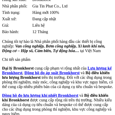
Nhà phân phối:
Gia Tin Phat Co., Ltd
Tình trạng:
Hàng mới 100%
Xuất xứ:
Đang cập nhật
Giá:
Liên hệ
Bảo hành:
12 Tháng
Chúng tôi tự hào là Nhà phân phối hàng đầu các thiết bị công
nghiệp:
Van công nghiệp, Bơm công nghiệp, Xi lanh khí nén,
Động cơ – Hộp số, Cảm biến, Tự động hóa…
tại Việt Nam
Chi tiết sản phẩm
Đại lý Bronkhorst
cung cấp phạm vi rộng nhất của
Lưu lượng kế
Bronkhorst
,
Đồng hồ đo áp suất Bronkhorst
và
Bộ điều khiển
lưu lượng Bronkhorst
trên thị trường. Đối với các ứng dụng trong
phòng thí nghiệm, máy móc, công nghiệp và khu vực nguy hiểm, có
thể cung cấp nhiều phiên bản của cả dụng cụ tiêu chuẩn và bespoke.
Đồng hồ đo lưu lượng khí nhiệt Bronkhorst
và
Bộ điều khiển
khí Bronkhorst
được cung cấp rộng rãi trên thị trường. Nhiều kiểu
dáng của cả dụng cụ tiêu chuẩn và bespoke có thể được cung cấp
cho các ứng dụng trong phòng thí nghiệm, khu vực công nghiệp và
nguy hiểm.