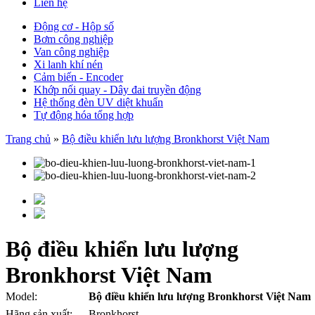
Liên hệ
Động cơ - Hộp số
Bơm công nghiệp
Van công nghiệp
Xi lanh khí nén
Cảm biến - Encoder
Khớp nối quay - Dây đai truyền động
Hệ thống đèn UV diệt khuẩn
Tự động hóa tổng hợp
Trang chủ
»
Bộ điều khiển lưu lượng Bronkhorst Việt Nam
Bộ điều khiển lưu lượng
Bronkhorst Việt Nam
Model:
Bộ điều khiển lưu lượng Bronkhorst Việt Nam
Hãng sản xuất:
Bronkhorst