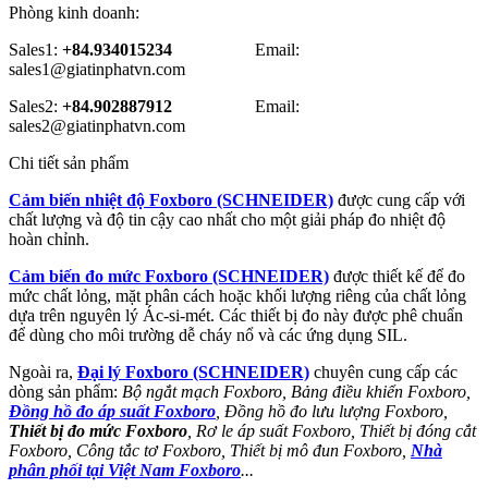
Phòng kinh doanh:
Sales1:
+84.934015234
Email:
sales1@giatinphatvn.com
Sales2:
+84.902887912
Email:
sales2@giatinphatvn.com
Chi tiết sản phẩm
Cảm biến nhiệt độ Foxboro (SCHNEIDER)
được cung cấp với
chất lượng và độ tin cậy cao nhất cho một giải pháp đo nhiệt độ
hoàn chỉnh.
Cảm biến đo mức Foxboro (SCHNEIDER)
được thiết kế để đo
mức chất lỏng, mặt phân cách hoặc khối lượng riêng của chất lỏng
dựa trên nguyên lý Ác-si-mét. Các thiết bị đo này được phê chuẩn
để dùng cho môi trường dễ cháy nổ và các ứng dụng SIL.
Ngoài ra,
Đại lý Foxboro (SCHNEIDER)
chuyên cung cấp các
dòng sản phẩm:
Bộ ngắt mạch Foxboro, Bảng điều khiển Foxboro,
Đồng hồ đo áp suất Foxboro
, Đồng hồ đo lưu lượng Foxboro,
Thiết bị đo mức Foxboro
, Rơ le áp suất Foxboro, Thiết bị đóng cắt
Foxboro, Công tắc tơ Foxboro, Thiết bị mô đun Foxboro,
Nhà
phân phối tại Việt Nam Foxboro
...