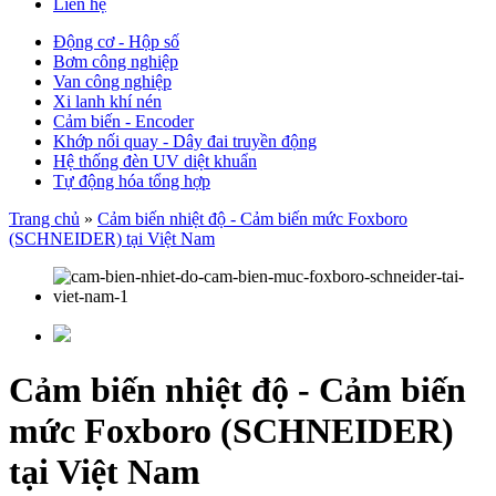
Liên hệ
Động cơ - Hộp số
Bơm công nghiệp
Van công nghiệp
Xi lanh khí nén
Cảm biến - Encoder
Khớp nối quay - Dây đai truyền động
Hệ thống đèn UV diệt khuẩn
Tự động hóa tổng hợp
Trang chủ
»
Cảm biến nhiệt độ - Cảm biến mức Foxboro
(SCHNEIDER) tại Việt Nam
Cảm biến nhiệt độ - Cảm biến
mức Foxboro (SCHNEIDER)
tại Việt Nam