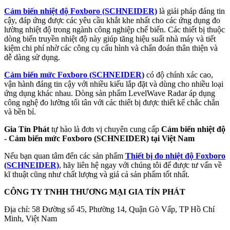
Cảm biến nhiệt độ Foxboro (SCHNEIDER)
là giải pháp đáng tin
cậy, đáp ứng được các yêu cầu khắt khe nhất cho các ứng dụng đo
lường nhiệt độ trong ngành công nghiệp chế biến. Các thiết bị thuộc
dòng biến truyền nhiệt độ này giúp tăng hiệu suất nhà máy và tiết
kiệm chi phí nhờ các công cụ cấu hình và chẩn đoán thân thiện và
dễ dàng sử dụng.
Cảm biến mức Foxboro (SCHNEIDER)
có độ chính xác cao,
vận hành đáng tin cậy với nhiều kiểu lắp đặt và dùng cho nhiều loại
ứng dụng khác nhau. Dòng sản phẩm LevelWave Radar áp dụng
công nghệ đo lường tối tân với các thiết bị được thiết kế chắc chắn
và bền bỉ.
Gia Tín Phát
tự hào là đơn vị chuyên cung cấp
Cảm biến nhiệt độ
- Cảm biến mức Foxboro (SCHNEIDER) tại Việt Nam
Nếu bạn quan tâm đến các sản phẩm
Thiết bị đo nhiệt độ Foxboro
(SCHNEIDER)
, hãy liên hệ ngay với chúng tôi để được tư vấn về
kĩ thuật cũng như chất lượng và giá cả sản phẩm tốt nhất.
CÔNG TY TNHH THƯƠNG MẠI GIA TÍN PHÁT
Địa chỉ: 58 Đường số 45, Phường 14, Quận Gò Vấp, TP Hồ Chí
Minh, Việt Nam