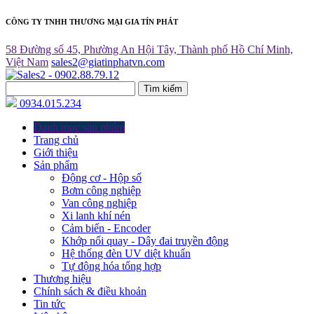
CÔNG TY TNHH THƯƠNG MẠI GIA TÍN PHÁT
58 Đường số 45, Phường An Hội Tây, Thành phố Hồ Chí Minh,
Việt Nam
sales2@giatinphatvn.com
Tìm kiếm
0934.015.234
Danh mục sản phẩm
Trang chủ
Giới thiệu
Sản phẩm
Động cơ - Hộp số
Bơm công nghiệp
Van công nghiệp
Xi lanh khí nén
Cảm biến - Encoder
Khớp nối quay - Dây đai truyền động
Hệ thống đèn UV diệt khuẩn
Tự động hóa tổng hợp
Thương hiệu
Chính sách & điều khoản
Tin tức