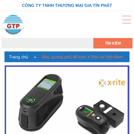
CÔNG TY TNHH THƯƠNG MẠI GIA TÍN PHÁT
TÌM KIẾM
Trang chủ
»
Máy quang phổ để bàn X-Rite tại Việt Nam