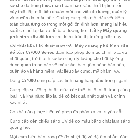
sự cho độ trung thực màu hoàn hảo. Các thiết bị tiên tiến
này thiết lập một tiêu chuẩn mới cho việc đo lường, quản lý
và truyền đạt màu sắc. Chúng cung cấp một dấu vết kiểm
toán chưa từng có trong một gói ổn định hơn, mang lại hiệu
suất có thể lặp lại và dễ bảo dưỡng hơn bất kỳ
Máy quang
phổ hình cầu để bàn
nào khác trên thị trường hiện nay.
Với thiết kế và kỹ thuật vượt trội,
Máy quang phổ hình cầu
để bàn
Ci7000 Series
đảm bảo phép đo màu chính xác và
nhất quán, trở thành sự lựa chọn lý tưởng cho bất kỳ ứng
dụng quan trọng nào về màu sắc, bao gồm hàng hóa bền,
quần áo và hàng mềm, vật liệu xây dựng, mỹ phẩm, v.v.
Dòng
Ci7000
cung cấp các tính năng hàng đầu trong ngành
Cung cấp sự đồng thuận giữa các thiết bị tốt nhất trong cùng
loại và khả năng lặp lại để có kết quả nhất quán và chính
xác nhất
Có khả năng thực hiện cả phép đo phản xạ và truyền dẫn
Cung cấp đèn chiếu sáng UV để đo mẫu bằng chất làm sáng
quang học
Một cảm biến bên trong để đo nhiệt độ và độ ẩm nhằm đảm