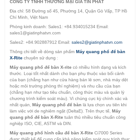
CÔNG TY TNHH THƯƠNG MẠI GIA TÍN PHÁT
Địa chỉ: 58 Đường số 45, Phường 14, Quận Gò Vấp, TP Hồ
Chí Minh, Việt Nam
Phòng kinh doanh: Sales1: +84.934015234 Email:
sales1@giatinphatvn.com
Sales2: +84.902887912 Email:
sales2@giatinphatvn.com
Thông chi tiết về dòng sản phẩm
Máy quang phổ để bàn
X-Rite
chuyên sử dụng :
Máy quang phổ để bàn X-rite
có nhiều hình dạng và kích
thước. Loại tốt nhất dành cho bạn phụ thuộc vào bối cảnh
của bạn (chẳng hạn như cửa hàng bán lẻ sơn, nhà máy dệt
hoặc môi trường phòng thí nghiệm) và nhu cầu của bạn
(chẳng hạn như tạo tiêu chuẩn, công thức màu và quản lý
chương trình kiểm soát màu). Vì chúng cực kỳ chính xác và
nhất quán,
Máy quang phổ để bàn
là lựa chọn ưu tiên khi
làm việc với de nghiêm ngặt (DeltaE). Trên thực tế,
Máy
quang phổ để bàn X-Rite
tuân thủ nhiều tiêu chuẩn công
nghiệp ISO, CIE, ASTM và DIN.
Máy quang phổ hình cầu để bàn X-Rite
Ci7000 Series
được thiết kế để cung cấp khả năng kiểm soát quy trình thực