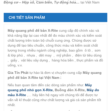
Động cơ – Hộp số, Cảm biến, Tự động hóa…
tại Việt Nam
CHI TIẾT SẢN PHẨM
Máy quang phổ để bàn X-Rite
cung cấp độ chính xác và
khả năng lặp lại cao nhất để đo màu chính xác và kiểm soát
chất lượng trên toàn bộ chuỗi cung ứng. Chúng được sử
dụng để tạo tiêu chuẩn, công thức màu và kiểm soát chất
lượng trong nhiều ngành công nghiệp, bao gồm ô tô , sơn
& lớp phủ , nhựa , dệt may , mỹ phẩm , điện tử tiêu dùng
, giấy , vật liệu xây dựng , hàng hóa bền , thực phẩm và đồ
uống, v.v.
Gia Tín Phát
tự hào là đơn vị chuyên cung cấp
Máy quang
phổ để bàn X-Rite
tại Việt Nam :
Nếu bạn quan tâm đến các dòng sản phẩm như:
Máy
quang phổ nhỏ gọn X-Rite
, Buồng đèn X-Rite,
Máy đo
màu X-Rite
,… hãy liên hệ ngay với chúng tôi để được tư
vấn về kĩ thuật cũng như chất lượng và giá cả sản phẩm tốt
nhất.