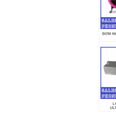
BƠM NH
L
UL