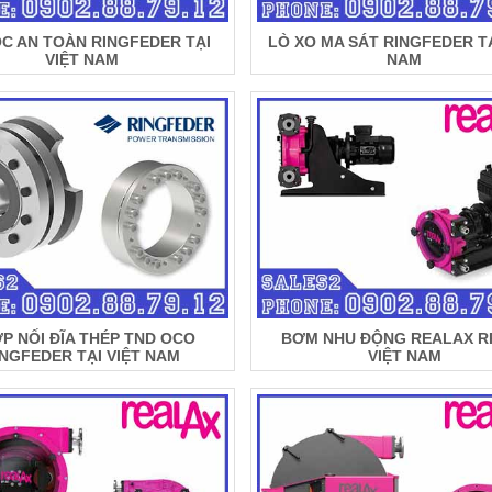
C AN TOÀN RINGFEDER TẠI
LÒ XO MA SÁT RINGFEDER TẠ
VIỆT NAM
NAM
P NỐI ĐĨA THÉP TND OCO
BƠM NHU ĐỘNG REALAX RP
INGFEDER TẠI VIỆT NAM
VIỆT NAM