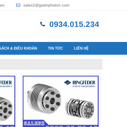
Nam
sales2@giatinphatvn.com
0934.015.234
SÁCH & ĐIỀU KHOẢN
TIN TỨC
LIÊN HỆ