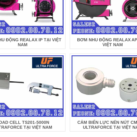
U ĐỘNG REALAX IP TẠI VIỆT
BƠM NHU ĐỘNG REALAX AP
NAM
VIỆT NAM
OAD CELL TS201-5000N
CẢM BIẾN LỰC NÉN NÚT C
TRAFORCE TẠI VIỆT NAM
ULTRAFORCE TẠI VIỆT 