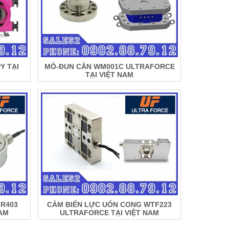
Y TẠI
MÔ-ĐUN CÂN WM001C ULTRAFORCE
TẠI VIỆT NAM
MR403
CẢM BIẾN LỰC UỐN CONG WTF223
NAM
ULTRAFORCE TẠI VIỆT NAM