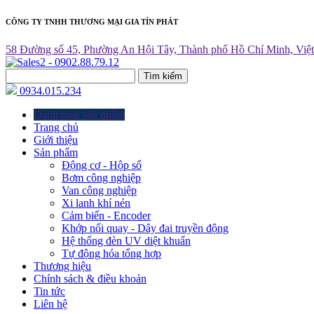
CÔNG TY TNHH THƯƠNG MẠI GIA TÍN PHÁT
58 Đường số 45, Phường An Hội Tây, Thành phố Hồ Chí Minh, Việ
Tìm kiếm
0934.015.234
Danh mục sản phẩm
Trang chủ
Giới thiệu
Sản phẩm
Động cơ - Hộp số
Bơm công nghiệp
Van công nghiệp
Xi lanh khí nén
Cảm biến - Encoder
Khớp nối quay - Dây đai truyền động
Hệ thống đèn UV diệt khuẩn
Tự động hóa tổng hợp
Thương hiệu
Chính sách & điều khoản
Tin tức
Liên hệ