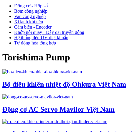
Động cơ - Hộp số
Bơm công nghiệp
Van công nghiệp
Xi lanh khí nén
Cảm biến - Encoder
Khớp nối quay - Dây đai truyền động
Hệ thống đèn UV diệt khuẩn
Tự động hóa tổng hợp
Torishima Pump
Bộ điều khiển nhiệt độ Ohkura Việt Nam
Động cơ AC Servo Mavilor Việt Nam