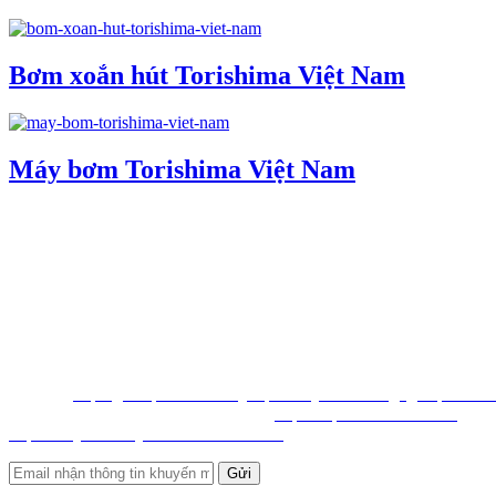
Bơm xoắn hút Torishima Việt Nam
Máy bơm Torishima Việt Nam
CÔNG TY TNHH THƯƠNG MẠI GIA TÍN PHÁT
Địa chỉ: 58 Đường số 45, Phường An hội Tây, TP Hồ Chí Minh, Việ
Hotline: 028.6271.6239 Mã số thuế: 03162051
Email: info@giatinphatvn.com
Số ĐKKD: 0316205155 do Sở Kế Hoạch và Đầu Tư TP HCM cấp n
Hổ trợ khách hàng:
Sales2: 0902.88.79.12
Email: sales2@giatinphatvn.com
Website:
http://giatinphatvn.com/
,
http://dailythietbicongnghiepvietn
https://vattucongnghiepvietnam.com/,
http://duplomatic.mov.mn/
,
http://dailybomthuylucvietnam.vnn.mn/
, http://dailythietbivn.mov.mn/